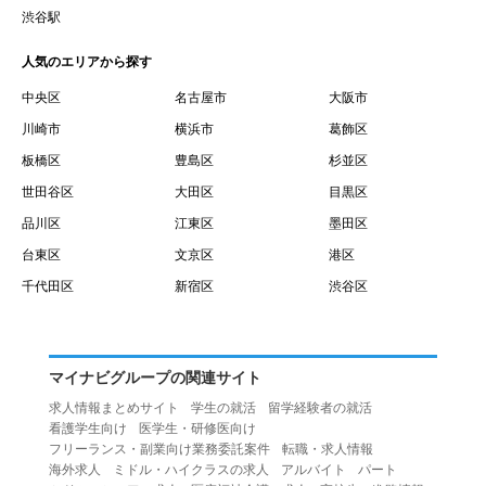
賃借権が発生する日を意味します。
渋谷駅
１０.「予約」とは、会員が当社との間で賃貸借契約を締結
人気のエリアから探す
するために、選んだ物件を保留することを意味します。
１１.「予約情報」とは、物件を予約するために必要な当社
中央区
名古屋市
大阪市
所定の情報を意味します。物件情報や期間、オプション等
川崎市
横浜市
葛飾区
の他に、契約者情報、入居者情報、緊急連絡先の情報も含
板橋区
豊島区
杉並区
みます。
世田谷区
大田区
目黒区
１２.「キャンセル」とは、賃貸借契約締結後から契約期間
品川区
江東区
墨田区
開始日前までに、利用者が賃貸借契約を解除することを意
台東区
文京区
港区
味します。
１３.「中途解約」とは、賃貸借契約期間の途中で、利用者
千代田区
新宿区
渋谷区
が賃貸借契約を終了させることを意味します。
第４条（利用者の禁止行為）
１.利用者は、本サービスを利用する上で次の各号に定める
マイナビグループの関連サイト
行為またはそのおそれのある行為を行ってはならないもの
求人情報まとめサイト
学生の就活
留学経験者の就活
とします。
看護学生向け
医学生・研修医向け
（１）重複、虚偽の情報、または自己以外の情報を登録す
フリーランス・副業向け業務委託案件
転職・求人情報
海外求人
ミドル・ハイクラスの求人
アルバイト
パート
る行為