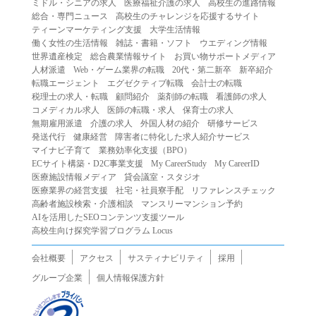
ミドル・シニアの求人
医療福祉介護の求人
高校生の進路情報
（２）第三者になりすまして本サービスを利用する行為
総合・専門ニュース
高校生のチャレンジを応援するサイト
（３）当社または第三者の著作権等の知的財産権、プライ
ティーンマーケティング支援
大学生活情報
働く女性の生活情報
雑誌・書籍・ソフト
ウエディング情報
バシー、その他の権利を侵害する行為
世界遺産検定
総合農業情報サイト
お買い物サポートメディア
（４）当社または第三者を誹謗中傷する行為
人材派遣
Web・ゲーム業界の転職
20代・第二新卒
新卒紹介
（５）当社または第三者に不利益を与える行為
転職エージェント
エグゼクティブ転職
会計士の転職
税理士の求人・転職
顧問紹介
薬剤師の転職
看護師の求人
（６）営利を目的とした行為
コメディカル求人
医師の転職・求人
保育士の求人
（７）政治・選挙・宗教活動またはそれらに類する行為
無期雇用派遣
介護の求人
外国人材の紹介
研修サービス
（８）本サービスの運営を妨害する行為
発送代行
健康経営
障害者に特化した求人紹介サービス
マイナビ子育て
業務効率化支援（BPO）
（９）法令違反、犯罪行為、または公序良俗に反する行為
ECサイト構築・D2C事業支援
My CareerStudy
My CareerID
（１０）暴力的な要求行為、または法的な責任を超えた不
医療施設情報メディア
貸会議室・スタジオ
当な要求行為
医療業界の経営支援
社宅・社員寮手配
リファレンスチェック
（１１）その他当社が不適切であると判断する行為
高齢者施設検索・介護相談
マンスリーマンション予約
AIを活用したSEOコンテンツ支援ツール
２.当社は、前項の定めに該当する行為を行った利用者に対
高校生向け探究学習プログラム Locus
して、事前の通知をすることなく、利用者への本サービス
の提供を停止または中断することができるものとします。
会社概要
アクセス
サスティナビリティ
採用
第５条（免責）
グループ企業
個人情報保護方針
１.当社は、本サービスの利用（これらに伴う当社または第
三者の情報提供行為等を含みます）により、利用者に生じ