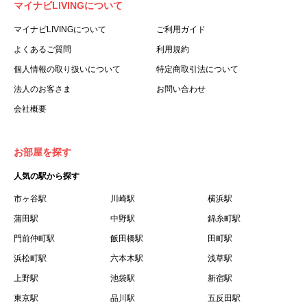
マイナビLIVINGについて
利用する個人を意味します。
３.「本サイト」とは、当社が運営する本サービスに関する
マイナビLIVINGについて
ご利用ガイド
ウェブサイトを意味します。
よくあるご質問
利用規約
４.「物件」とは、本サイトに掲載された賃貸物件を意味し
個人情報の取り扱いについて
特定商取引法について
ます。
法人のお客さま
お問い合わせ
５.「会員」とは、第２章第１条に基づき会員登録が完了し
会社概要
た個人を意味します。
６.「会員情報」とは、会員が第２章第１条に基づき会員登
録した情報、本サービス利用中に当社が登録を求めた情報
お部屋を探す
およびこれらの情報について会員自身が、追加・変更を行
人気の駅から探す
った場合の当該情報を意味します。
７.「本会員制度」とは、会員による本サービスの利用の促
市ヶ谷駅
川崎駅
横浜駅
進を目的とした会員制度を意味します。
蒲田駅
中野駅
錦糸町駅
８.「本規約等」とは、本規約、マイナビLIVINGご契約にあ
門前仲町駅
飯田橋駅
田町駅
たり取得する個人情報の取り扱いについて、定期建物賃貸
浜松町駅
六本木駅
浅草駅
借契約書およびオプション注文書を意味します。
上野駅
池袋駅
新宿駅
９.「契約期間開始日」とは、定期建物賃貸借契約（以下
東京駅
「賃貸借契約」と言います）の開始日のことで、利用者の
品川駅
五反田駅