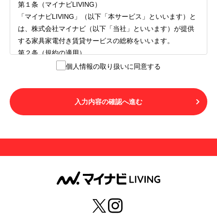
第１条（マイナビLIVING）
「マイナビLIVING」（以下「本サービス」といいます）と
は、株式会社マイナビ（以下「当社」といいます）が提供
する家具家電付き賃貸サービスの総称をいいます。
第２条（規約の適用）
１.本サービスを利用する者（以下「利用者」といいます）
個人情報の取り扱いに同意する
は、本サービスの利用にあたり、本規約および「マイナビ
LIVINGご契約にあたり取得する個人情報の取り扱いについ
て」の内容をすべて承諾したものとみなされます。不承諾
入力内容の確認へ進む
の意思表示は、本サービスを利用しないことをもってのみ
認められるものとし、不承諾の場合には、本サービスを利
用することはできません。
２.利用者は、自らの意思および責任をもって本サービスを
利用するものとします。
第３条（用語の定義）
１.「本サ―ビス」とは、第１章第１条で規定する当社が運
営するマイナビLIVINGを意味します。
２.「利用者」とは、第１章第２条に規定する本サービスを