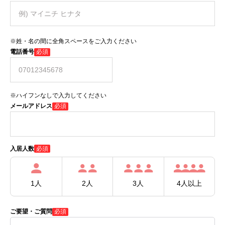
※姓・名の間に全角スペースをご入力ください
電話番号
必須
※ハイフンなしで入力してください
メールアドレス
必須
必須
入居人数
1人
2人
3人
4人以上
ご要望・ご質問
必須