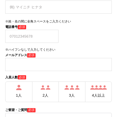
※姓・名の間に全角スペースをご入力ください
電話番号
必須
※ハイフンなしで入力してください
メールアドレス
必須
必須
入居人数
1人
2人
3人
4人以上
ご要望・ご質問
必須