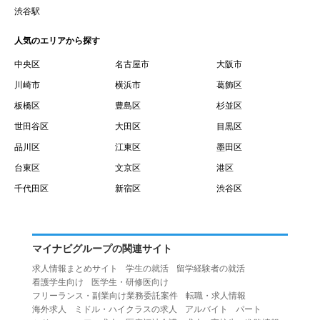
賃借権が発生する日を意味します。
渋谷駅
１０.「予約」とは、会員が当社との間で賃貸借契約を締結
人気のエリアから探す
するために、選んだ物件を保留することを意味します。
１１.「予約情報」とは、物件を予約するために必要な当社
中央区
名古屋市
大阪市
所定の情報を意味します。物件情報や期間、オプション等
川崎市
横浜市
葛飾区
の他に、契約者情報、入居者情報、緊急連絡先の情報も含
板橋区
豊島区
杉並区
みます。
世田谷区
大田区
目黒区
１２.「キャンセル」とは、賃貸借契約締結後から契約期間
品川区
江東区
墨田区
開始日前までに、利用者が賃貸借契約を解除することを意
台東区
文京区
港区
味します。
１３.「中途解約」とは、賃貸借契約期間の途中で、利用者
千代田区
新宿区
渋谷区
が賃貸借契約を終了させることを意味します。
第４条（利用者の禁止行為）
１.利用者は、本サービスを利用する上で次の各号に定める
マイナビグループの関連サイト
行為またはそのおそれのある行為を行ってはならないもの
求人情報まとめサイト
学生の就活
留学経験者の就活
とします。
看護学生向け
医学生・研修医向け
（１）重複、虚偽の情報、または自己以外の情報を登録す
フリーランス・副業向け業務委託案件
転職・求人情報
海外求人
ミドル・ハイクラスの求人
アルバイト
パート
る行為