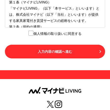
第１条（マイナビLIVING）
「マイナビLIVING」（以下「本サービス」といいます）と
は、株式会社マイナビ（以下「当社」といいます）が提供
する家具家電付き賃貸サービスの総称をいいます。
第２条（規約の適用）
１.本サービスを利用する者（以下「利用者」といいます）
個人情報の取り扱いに同意する
は、本サービスの利用にあたり、本規約および「マイナビ
LIVINGご契約にあたり取得する個人情報の取り扱いについ
て」の内容をすべて承諾したものとみなされます。不承諾
入力内容の確認へ進む
の意思表示は、本サービスを利用しないことをもってのみ
認められるものとし、不承諾の場合には、本サービスを利
用することはできません。
２.利用者は、自らの意思および責任をもって本サービスを
利用するものとします。
第３条（用語の定義）
１.「本サ―ビス」とは、第１章第１条で規定する当社が運
営するマイナビLIVINGを意味します。
２.「利用者」とは、第１章第２条に規定する本サービスを