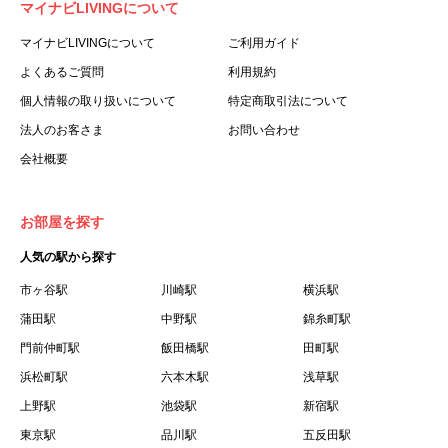
マイナビLIVINGについて
利用する個人を意味します。
３.「本サイト」とは、当社が運営する本サービスに関する
マイナビLIVINGについて
ご利用ガイド
ウェブサイトを意味します。
よくあるご質問
利用規約
４.「物件」とは、本サイトに掲載された賃貸物件を意味し
個人情報の取り扱いについて
特定商取引法について
ます。
法人のお客さま
お問い合わせ
５.「会員」とは、第２章第１条に基づき会員登録が完了し
会社概要
た個人を意味します。
６.「会員情報」とは、会員が第２章第１条に基づき会員登
録した情報、本サービス利用中に当社が登録を求めた情報
お部屋を探す
およびこれらの情報について会員自身が、追加・変更を行
人気の駅から探す
った場合の当該情報を意味します。
７.「本会員制度」とは、会員による本サービスの利用の促
市ヶ谷駅
川崎駅
横浜駅
進を目的とした会員制度を意味します。
蒲田駅
中野駅
錦糸町駅
８.「本規約等」とは、本規約、マイナビLIVINGご契約にあ
門前仲町駅
飯田橋駅
田町駅
たり取得する個人情報の取り扱いについて、定期建物賃貸
浜松町駅
六本木駅
浅草駅
借契約書およびオプション注文書を意味します。
上野駅
池袋駅
新宿駅
９.「契約期間開始日」とは、定期建物賃貸借契約（以下
東京駅
「賃貸借契約」と言います）の開始日のことで、利用者の
品川駅
五反田駅