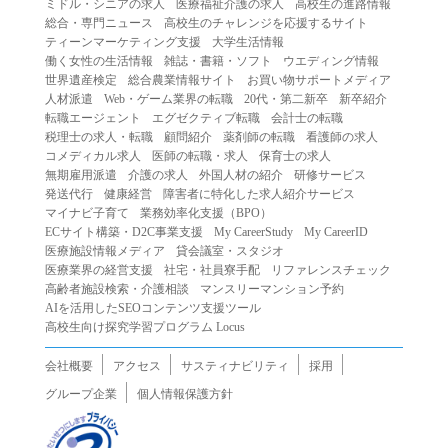
ミドル・シニアの求人
医療福祉介護の求人
高校生の進路情報
（２）第三者になりすまして本サービスを利用する行為
総合・専門ニュース
高校生のチャレンジを応援するサイト
（３）当社または第三者の著作権等の知的財産権、プライ
ティーンマーケティング支援
大学生活情報
働く女性の生活情報
雑誌・書籍・ソフト
ウエディング情報
バシー、その他の権利を侵害する行為
世界遺産検定
総合農業情報サイト
お買い物サポートメディア
（４）当社または第三者を誹謗中傷する行為
人材派遣
Web・ゲーム業界の転職
20代・第二新卒
新卒紹介
（５）当社または第三者に不利益を与える行為
転職エージェント
エグゼクティブ転職
会計士の転職
税理士の求人・転職
顧問紹介
薬剤師の転職
看護師の求人
（６）営利を目的とした行為
コメディカル求人
医師の転職・求人
保育士の求人
（７）政治・選挙・宗教活動またはそれらに類する行為
無期雇用派遣
介護の求人
外国人材の紹介
研修サービス
（８）本サービスの運営を妨害する行為
発送代行
健康経営
障害者に特化した求人紹介サービス
マイナビ子育て
業務効率化支援（BPO）
（９）法令違反、犯罪行為、または公序良俗に反する行為
ECサイト構築・D2C事業支援
My CareerStudy
My CareerID
（１０）暴力的な要求行為、または法的な責任を超えた不
医療施設情報メディア
貸会議室・スタジオ
当な要求行為
医療業界の経営支援
社宅・社員寮手配
リファレンスチェック
（１１）その他当社が不適切であると判断する行為
高齢者施設検索・介護相談
マンスリーマンション予約
AIを活用したSEOコンテンツ支援ツール
２.当社は、前項の定めに該当する行為を行った利用者に対
高校生向け探究学習プログラム Locus
して、事前の通知をすることなく、利用者への本サービス
の提供を停止または中断することができるものとします。
会社概要
アクセス
サスティナビリティ
採用
第５条（免責）
グループ企業
個人情報保護方針
１.当社は、本サービスの利用（これらに伴う当社または第
三者の情報提供行為等を含みます）により、利用者に生じ