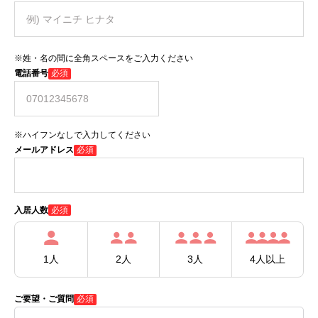
※姓・名の間に全角スペースをご入力ください
電話番号
必須
※ハイフンなしで入力してください
メールアドレス
必須
必須
入居人数
1人
2人
3人
4人以上
ご要望・ご質問
必須