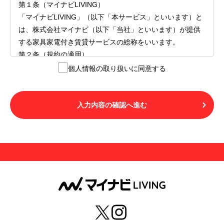
第１条（マイナビLIVING）
「マイナビLIVING」（以下「本サービス」といいます）と
は、株式会社マイナビ（以下「当社」といいます）が提供
する家具家電付き賃貸サービスの総称をいいます。
第２条（規約の適用）
１.本サービスを利用する者（以下「利用者」といいます）
個人情報の取り扱いに同意する
は、本サービスの利用にあたり、本規約および「マイナビ
LIVINGご契約にあたり取得する個人情報の取り扱いについ
て」の内容をすべて承諾したものとみなされます。不承諾
入力内容の確認へ進む
の意思表示は、本サービスを利用しないことをもってのみ
認められるものとし、不承諾の場合には、本サービスを利
用することはできません。
２.利用者は、自らの意思および責任をもって本サービスを
利用するものとします。
第３条（用語の定義）
１.「本サ―ビス」とは、第１章第１条で規定する当社が運
営するマイナビLIVINGを意味します。
２.「利用者」とは、第１章第２条に規定する本サービスを