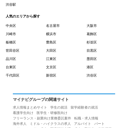
賃借権が発生する日を意味します。
渋谷駅
１０.「予約」とは、会員が当社との間で賃貸借契約を締結
人気のエリアから探す
するために、選んだ物件を保留することを意味します。
１１.「予約情報」とは、物件を予約するために必要な当社
中央区
名古屋市
大阪市
所定の情報を意味します。物件情報や期間、オプション等
川崎市
横浜市
葛飾区
の他に、契約者情報、入居者情報、緊急連絡先の情報も含
板橋区
豊島区
杉並区
みます。
世田谷区
大田区
目黒区
１２.「キャンセル」とは、賃貸借契約締結後から契約期間
品川区
江東区
墨田区
開始日前までに、利用者が賃貸借契約を解除することを意
台東区
文京区
港区
味します。
１３.「中途解約」とは、賃貸借契約期間の途中で、利用者
千代田区
新宿区
渋谷区
が賃貸借契約を終了させることを意味します。
第４条（利用者の禁止行為）
１.利用者は、本サービスを利用する上で次の各号に定める
マイナビグループの関連サイト
行為またはそのおそれのある行為を行ってはならないもの
求人情報まとめサイト
学生の就活
留学経験者の就活
とします。
看護学生向け
医学生・研修医向け
（１）重複、虚偽の情報、または自己以外の情報を登録す
フリーランス・副業向け業務委託案件
転職・求人情報
海外求人
ミドル・ハイクラスの求人
アルバイト
パート
る行為