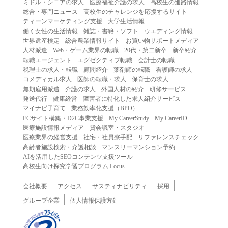
ミドル・シニアの求人
医療福祉介護の求人
高校生の進路情報
（２）第三者になりすまして本サービスを利用する行為
総合・専門ニュース
高校生のチャレンジを応援するサイト
（３）当社または第三者の著作権等の知的財産権、プライ
ティーンマーケティング支援
大学生活情報
働く女性の生活情報
雑誌・書籍・ソフト
ウエディング情報
バシー、その他の権利を侵害する行為
世界遺産検定
総合農業情報サイト
お買い物サポートメディア
（４）当社または第三者を誹謗中傷する行為
人材派遣
Web・ゲーム業界の転職
20代・第二新卒
新卒紹介
（５）当社または第三者に不利益を与える行為
転職エージェント
エグゼクティブ転職
会計士の転職
税理士の求人・転職
顧問紹介
薬剤師の転職
看護師の求人
（６）営利を目的とした行為
コメディカル求人
医師の転職・求人
保育士の求人
（７）政治・選挙・宗教活動またはそれらに類する行為
無期雇用派遣
介護の求人
外国人材の紹介
研修サービス
（８）本サービスの運営を妨害する行為
発送代行
健康経営
障害者に特化した求人紹介サービス
マイナビ子育て
業務効率化支援（BPO）
（９）法令違反、犯罪行為、または公序良俗に反する行為
ECサイト構築・D2C事業支援
My CareerStudy
My CareerID
（１０）暴力的な要求行為、または法的な責任を超えた不
医療施設情報メディア
貸会議室・スタジオ
当な要求行為
医療業界の経営支援
社宅・社員寮手配
リファレンスチェック
（１１）その他当社が不適切であると判断する行為
高齢者施設検索・介護相談
マンスリーマンション予約
AIを活用したSEOコンテンツ支援ツール
２.当社は、前項の定めに該当する行為を行った利用者に対
高校生向け探究学習プログラム Locus
して、事前の通知をすることなく、利用者への本サービス
の提供を停止または中断することができるものとします。
会社概要
アクセス
サスティナビリティ
採用
第５条（免責）
グループ企業
個人情報保護方針
１.当社は、本サービスの利用（これらに伴う当社または第
三者の情報提供行為等を含みます）により、利用者に生じ