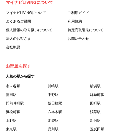
マイナビLIVINGについて
利用する個人を意味します。
３.「本サイト」とは、当社が運営する本サービスに関する
マイナビLIVINGについて
ご利用ガイド
ウェブサイトを意味します。
よくあるご質問
利用規約
４.「物件」とは、本サイトに掲載された賃貸物件を意味し
個人情報の取り扱いについて
特定商取引法について
ます。
法人のお客さま
お問い合わせ
５.「会員」とは、第２章第１条に基づき会員登録が完了し
会社概要
た個人を意味します。
６.「会員情報」とは、会員が第２章第１条に基づき会員登
録した情報、本サービス利用中に当社が登録を求めた情報
お部屋を探す
およびこれらの情報について会員自身が、追加・変更を行
人気の駅から探す
った場合の当該情報を意味します。
７.「本会員制度」とは、会員による本サービスの利用の促
市ヶ谷駅
川崎駅
横浜駅
進を目的とした会員制度を意味します。
蒲田駅
中野駅
錦糸町駅
８.「本規約等」とは、本規約、マイナビLIVINGご契約にあ
門前仲町駅
飯田橋駅
田町駅
たり取得する個人情報の取り扱いについて、定期建物賃貸
浜松町駅
六本木駅
浅草駅
借契約書およびオプション注文書を意味します。
上野駅
池袋駅
新宿駅
９.「契約期間開始日」とは、定期建物賃貸借契約（以下
東京駅
「賃貸借契約」と言います）の開始日のことで、利用者の
品川駅
五反田駅