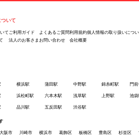
ナビLIVINGを意味します。
２.「利用者」とは、第１章第２条に規定する本サービスを利用する個
人を意味します。
について
３.「本サイト」とは、当社が運営する本サービスに関するウェブサイ
トを意味します。
ついて
ご利用ガイド
よくあるご質問
利用規約
個人情報の取り扱いについ
４.「物件」とは、本サイトに掲載された賃貸物件を意味します。
て
法人のお客さま
お問い合わせ
会社概要
５.「会員」とは、第２章第１条に基づき会員登録が完了した個人を意
味します。
６.「会員情報」とは、会員が第２章第１条に基づき会員登録した情
報、本サービス利用中に当社が登録を求めた情報およびこれらの情報
について会員自身が、追加・変更を行った場合の当該情報を意味しま
駅
横浜駅
蒲田駅
中野駅
錦糸町駅
門前
す。
７.「本会員制度」とは、会員による本サービスの利用の促進を目的と
駅
浜松町駅
六本木駅
浅草駅
上野駅
池袋
した会員制度を意味します。
駅
品川駅
五反田駅
渋谷駅
８.「本規約等」とは、本規約、マイナビLIVINGご契約にあたり取得す
る個人情報の取り扱いについて、定期建物賃貸借契約書およびオプシ
す
ョン注文書を意味します。
９.「契約期間開始日」とは、定期建物賃貸借契約（以下「賃貸借契
大阪市
川崎市
横浜市
葛飾区
板橋区
豊島区
杉並区