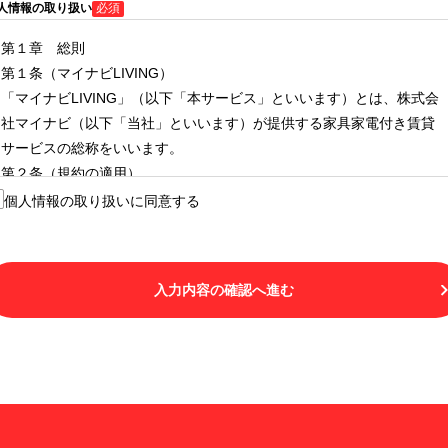
人情報の取り扱い
必須
第１章 総則
第１条（マイナビLIVING）
「マイナビLIVING」（以下「本サービス」といいます）とは、株式会
社マイナビ（以下「当社」といいます）が提供する家具家電付き賃貸
サービスの総称をいいます。
第２条（規約の適用）
１.本サービスを利用する者（以下「利用者」といいます）は、本サー
個人情報の取り扱いに同意する
ビスの利用にあたり、本規約および「マイナビLIVINGご契約にあたり
取得する個人情報の取り扱いについて」の内容をすべて承諾したもの
とみなされます。不承諾の意思表示は、本サービスを利用しないこと
入力内容の確認へ進む
をもってのみ認められるものとし、不承諾の場合には、本サービスを
利用することはできません。
２.利用者は、自らの意思および責任をもって本サービスを利用するも
のとします。
第３条（用語の定義）
１.「本サ―ビス」とは、第１章第１条で規定する当社が運営するマイ