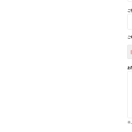
ご
ご
お
※