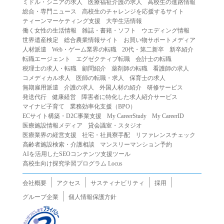
ミドル・シニアの求人
医療福祉介護の求人
高校生の進路情報
（２）第三者になりすまして本サービスを利用する行為
総合・専門ニュース
高校生のチャレンジを応援するサイト
（３）当社または第三者の著作権等の知的財産権、プライ
ティーンマーケティング支援
大学生活情報
働く女性の生活情報
雑誌・書籍・ソフト
ウエディング情報
バシー、その他の権利を侵害する行為
世界遺産検定
総合農業情報サイト
お買い物サポートメディア
（４）当社または第三者を誹謗中傷する行為
人材派遣
Web・ゲーム業界の転職
20代・第二新卒
新卒紹介
（５）当社または第三者に不利益を与える行為
転職エージェント
エグゼクティブ転職
会計士の転職
税理士の求人・転職
顧問紹介
薬剤師の転職
看護師の求人
（６）営利を目的とした行為
コメディカル求人
医師の転職・求人
保育士の求人
（７）政治・選挙・宗教活動またはそれらに類する行為
無期雇用派遣
介護の求人
外国人材の紹介
研修サービス
（８）本サービスの運営を妨害する行為
発送代行
健康経営
障害者に特化した求人紹介サービス
マイナビ子育て
業務効率化支援（BPO）
（９）法令違反、犯罪行為、または公序良俗に反する行為
ECサイト構築・D2C事業支援
My CareerStudy
My CareerID
（１０）暴力的な要求行為、または法的な責任を超えた不
医療施設情報メディア
貸会議室・スタジオ
当な要求行為
医療業界の経営支援
社宅・社員寮手配
リファレンスチェック
（１１）その他当社が不適切であると判断する行為
高齢者施設検索・介護相談
マンスリーマンション予約
AIを活用したSEOコンテンツ支援ツール
２.当社は、前項の定めに該当する行為を行った利用者に対
高校生向け探究学習プログラム Locus
して、事前の通知をすることなく、利用者への本サービス
の提供を停止または中断することができるものとします。
会社概要
アクセス
サスティナビリティ
採用
第５条（免責）
グループ企業
個人情報保護方針
１.当社は、本サービスの利用（これらに伴う当社または第
三者の情報提供行為等を含みます）により、利用者に生じ