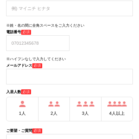
※姓・名の間に全角スペースをご入力ください
電話番号
必須
※ハイフンなしで入力してください
メールアドレス
必須
必須
入居人数
1人
2人
3人
4人以上
ご要望・ご質問
必須