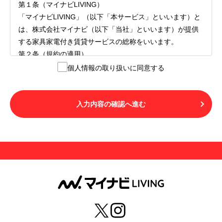
第１条（マイナビLIVING）
「マイナビLIVING」（以下「本サービス」といいます）と
は、株式会社マイナビ（以下「当社」といいます）が提供
する家具家電付き賃貸サービスの総称をいいます。
第２条（規約の適用）
１.本サービスを利用する者（以下「利用者」といいます）
個人情報の取り扱いに同意する
は、本サービスの利用にあたり、本規約および「マイナビ
LIVINGご契約にあたり取得する個人情報の取り扱いについ
て」の内容をすべて承諾したものとみなされます。不承諾
入力内容の確認へ進む
の意思表示は、本サービスを利用しないことをもってのみ
認められるものとし、不承諾の場合には、本サービスを利
用することはできません。
２.利用者は、自らの意思および責任をもって本サービスを
利用するものとします。
第３条（用語の定義）
１.「本サ―ビス」とは、第１章第１条で規定する当社が運
営するマイナビLIVINGを意味します。
２.「利用者」とは、第１章第２条に規定する本サービスを