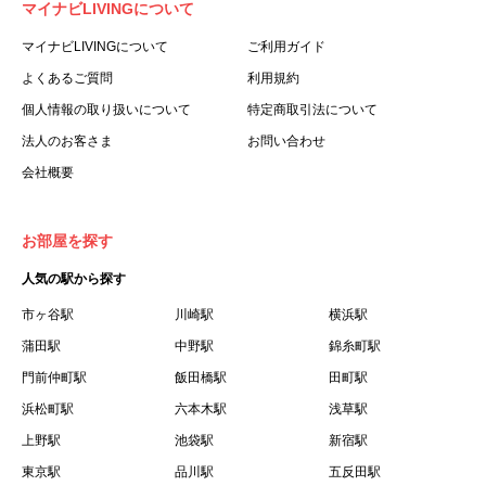
マイナビLIVINGについて
利用する個人を意味します。
３.「本サイト」とは、当社が運営する本サービスに関する
マイナビLIVINGについて
ご利用ガイド
ウェブサイトを意味します。
よくあるご質問
利用規約
４.「物件」とは、本サイトに掲載された賃貸物件を意味し
個人情報の取り扱いについて
特定商取引法について
ます。
法人のお客さま
お問い合わせ
５.「会員」とは、第２章第１条に基づき会員登録が完了し
会社概要
た個人を意味します。
６.「会員情報」とは、会員が第２章第１条に基づき会員登
録した情報、本サービス利用中に当社が登録を求めた情報
お部屋を探す
およびこれらの情報について会員自身が、追加・変更を行
人気の駅から探す
った場合の当該情報を意味します。
７.「本会員制度」とは、会員による本サービスの利用の促
市ヶ谷駅
川崎駅
横浜駅
進を目的とした会員制度を意味します。
蒲田駅
中野駅
錦糸町駅
８.「本規約等」とは、本規約、マイナビLIVINGご契約にあ
門前仲町駅
飯田橋駅
田町駅
たり取得する個人情報の取り扱いについて、定期建物賃貸
浜松町駅
六本木駅
浅草駅
借契約書およびオプション注文書を意味します。
上野駅
池袋駅
新宿駅
９.「契約期間開始日」とは、定期建物賃貸借契約（以下
東京駅
「賃貸借契約」と言います）の開始日のことで、利用者の
品川駅
五反田駅