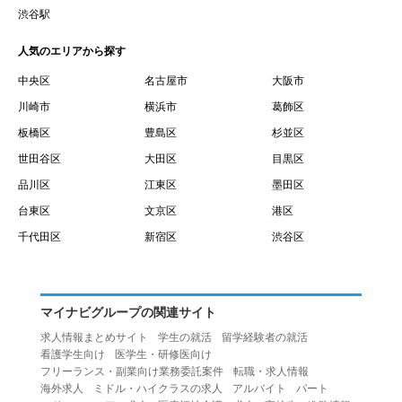
賃借権が発生する日を意味します。
渋谷駅
１０.「予約」とは、会員が当社との間で賃貸借契約を締結
人気のエリアから探す
するために、選んだ物件を保留することを意味します。
１１.「予約情報」とは、物件を予約するために必要な当社
中央区
名古屋市
大阪市
所定の情報を意味します。物件情報や期間、オプション等
川崎市
横浜市
葛飾区
の他に、契約者情報、入居者情報、緊急連絡先の情報も含
板橋区
豊島区
杉並区
みます。
世田谷区
大田区
目黒区
１２.「キャンセル」とは、賃貸借契約締結後から契約期間
品川区
江東区
墨田区
開始日前までに、利用者が賃貸借契約を解除することを意
台東区
文京区
港区
味します。
１３.「中途解約」とは、賃貸借契約期間の途中で、利用者
千代田区
新宿区
渋谷区
が賃貸借契約を終了させることを意味します。
第４条（利用者の禁止行為）
１.利用者は、本サービスを利用する上で次の各号に定める
マイナビグループの関連サイト
行為またはそのおそれのある行為を行ってはならないもの
求人情報まとめサイト
学生の就活
留学経験者の就活
とします。
看護学生向け
医学生・研修医向け
（１）重複、虚偽の情報、または自己以外の情報を登録す
フリーランス・副業向け業務委託案件
転職・求人情報
海外求人
ミドル・ハイクラスの求人
アルバイト
パート
る行為