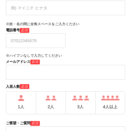
※姓・名の間に全角スペースをご入力ください
電話番号
必須
※ハイフンなしで入力してください
メールアドレス
必須
必須
入居人数
1人
2人
3人
4人以上
ご要望・ご質問
必須