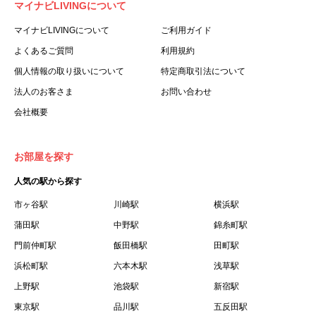
マイナビLIVINGについて
利用する個人を意味します。
３.「本サイト」とは、当社が運営する本サービスに関する
マイナビLIVINGについて
ご利用ガイド
ウェブサイトを意味します。
よくあるご質問
利用規約
４.「物件」とは、本サイトに掲載された賃貸物件を意味し
個人情報の取り扱いについて
特定商取引法について
ます。
法人のお客さま
お問い合わせ
５.「会員」とは、第２章第１条に基づき会員登録が完了し
会社概要
た個人を意味します。
６.「会員情報」とは、会員が第２章第１条に基づき会員登
録した情報、本サービス利用中に当社が登録を求めた情報
お部屋を探す
およびこれらの情報について会員自身が、追加・変更を行
人気の駅から探す
った場合の当該情報を意味します。
７.「本会員制度」とは、会員による本サービスの利用の促
市ヶ谷駅
川崎駅
横浜駅
進を目的とした会員制度を意味します。
蒲田駅
中野駅
錦糸町駅
８.「本規約等」とは、本規約、マイナビLIVINGご契約にあ
門前仲町駅
飯田橋駅
田町駅
たり取得する個人情報の取り扱いについて、定期建物賃貸
浜松町駅
六本木駅
浅草駅
借契約書およびオプション注文書を意味します。
上野駅
池袋駅
新宿駅
９.「契約期間開始日」とは、定期建物賃貸借契約（以下
東京駅
「賃貸借契約」と言います）の開始日のことで、利用者の
品川駅
五反田駅