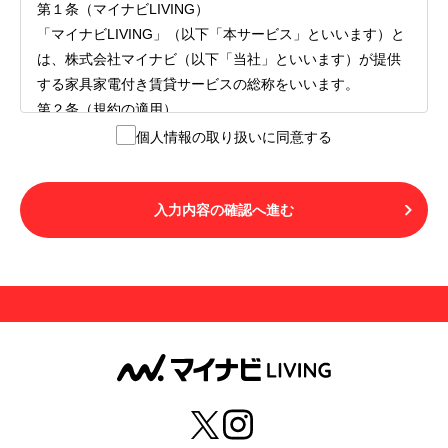
第１条（マイナビLIVING）
「マイナビLIVING」（以下「本サービス」といいます）と
は、株式会社マイナビ（以下「当社」といいます）が提供
する家具家電付き賃貸サービスの総称をいいます。
第２条（規約の適用）
１.本サービスを利用する者（以下「利用者」といいます）
個人情報の取り扱いに同意する
は、本サービスの利用にあたり、本規約および「マイナビ
LIVINGご契約にあたり取得する個人情報の取り扱いについ
て」の内容をすべて承諾したものとみなされます。不承諾
入力内容の確認へ進む
の意思表示は、本サービスを利用しないことをもってのみ
認められるものとし、不承諾の場合には、本サービスを利
用することはできません。
２.利用者は、自らの意思および責任をもって本サービスを
利用するものとします。
第３条（用語の定義）
１.「本サ―ビス」とは、第１章第１条で規定する当社が運
営するマイナビLIVINGを意味します。
２.「利用者」とは、第１章第２条に規定する本サービスを