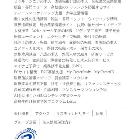
ミドル・シニアの求人
医療福祉介護の求人
高校生の進路情報
（２）第三者になりすまして本サービスを利用する行為
総合・専門ニュース
高校生のチャレンジを応援するサイト
（３）当社または第三者の著作権等の知的財産権、プライ
ティーンマーケティング支援
大学生活情報
働く女性の生活情報
雑誌・書籍・ソフト
ウエディング情報
バシー、その他の権利を侵害する行為
世界遺産検定
総合農業情報サイト
お買い物サポートメディア
（４）当社または第三者を誹謗中傷する行為
人材派遣
Web・ゲーム業界の転職
20代・第二新卒
新卒紹介
（５）当社または第三者に不利益を与える行為
転職エージェント
エグゼクティブ転職
会計士の転職
税理士の求人・転職
顧問紹介
薬剤師の転職
看護師の求人
（６）営利を目的とした行為
コメディカル求人
医師の転職・求人
保育士の求人
（７）政治・選挙・宗教活動またはそれらに類する行為
無期雇用派遣
介護の求人
外国人材の紹介
研修サービス
（８）本サービスの運営を妨害する行為
発送代行
健康経営
障害者に特化した求人紹介サービス
マイナビ子育て
業務効率化支援（BPO）
（９）法令違反、犯罪行為、または公序良俗に反する行為
ECサイト構築・D2C事業支援
My CareerStudy
My CareerID
（１０）暴力的な要求行為、または法的な責任を超えた不
医療施設情報メディア
貸会議室・スタジオ
当な要求行為
医療業界の経営支援
社宅・社員寮手配
リファレンスチェック
（１１）その他当社が不適切であると判断する行為
高齢者施設検索・介護相談
マンスリーマンション予約
AIを活用したSEOコンテンツ支援ツール
２.当社は、前項の定めに該当する行為を行った利用者に対
高校生向け探究学習プログラム Locus
して、事前の通知をすることなく、利用者への本サービス
の提供を停止または中断することができるものとします。
会社概要
アクセス
サスティナビリティ
採用
第５条（免責）
グループ企業
個人情報保護方針
１.当社は、本サービスの利用（これらに伴う当社または第
三者の情報提供行為等を含みます）により、利用者に生じ