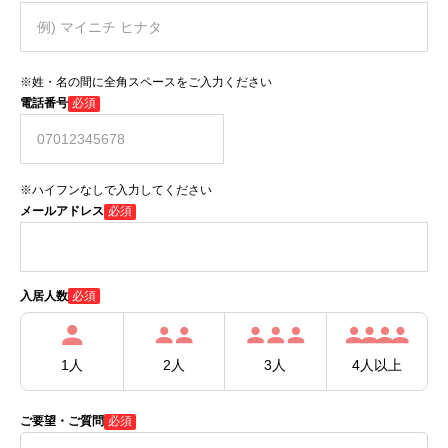
※姓・名の間に全角スペースをご入力ください
電話番号
必須
※ハイフンなしで入力してください
メールアドレス
必須
必須
入居人数
1人
2人
3人
4人以上
ご要望・ご質問
必須