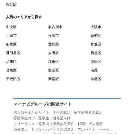
賃借権が発生する日を意味します。
渋谷駅
１０.「予約」とは、会員が当社との間で賃貸借契約を締結
人気のエリアから探す
するために、選んだ物件を保留することを意味します。
１１.「予約情報」とは、物件を予約するために必要な当社
中央区
名古屋市
大阪市
所定の情報を意味します。物件情報や期間、オプション等
川崎市
横浜市
葛飾区
の他に、契約者情報、入居者情報、緊急連絡先の情報も含
板橋区
豊島区
杉並区
みます。
世田谷区
大田区
目黒区
１２.「キャンセル」とは、賃貸借契約締結後から契約期間
品川区
江東区
墨田区
開始日前までに、利用者が賃貸借契約を解除することを意
台東区
文京区
港区
味します。
１３.「中途解約」とは、賃貸借契約期間の途中で、利用者
千代田区
新宿区
渋谷区
が賃貸借契約を終了させることを意味します。
第４条（利用者の禁止行為）
１.利用者は、本サービスを利用する上で次の各号に定める
マイナビグループの関連サイト
行為またはそのおそれのある行為を行ってはならないもの
求人情報まとめサイト
学生の就活
留学経験者の就活
とします。
看護学生向け
医学生・研修医向け
（１）重複、虚偽の情報、または自己以外の情報を登録す
フリーランス・副業向け業務委託案件
転職・求人情報
海外求人
ミドル・ハイクラスの求人
アルバイト
パート
る行為