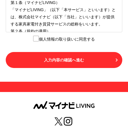
第１条（マイナビLIVING）
「マイナビLIVING」（以下「本サービス」といいます）と
は、株式会社マイナビ（以下「当社」といいます）が提供
する家具家電付き賃貸サービスの総称をいいます。
第２条（規約の適用）
１.本サービスを利用する者（以下「利用者」といいます）
個人情報の取り扱いに同意する
は、本サービスの利用にあたり、本規約および「マイナビ
LIVINGご契約にあたり取得する個人情報の取り扱いについ
て」の内容をすべて承諾したものとみなされます。不承諾
入力内容の確認へ進む
の意思表示は、本サービスを利用しないことをもってのみ
認められるものとし、不承諾の場合には、本サービスを利
用することはできません。
２.利用者は、自らの意思および責任をもって本サービスを
利用するものとします。
第３条（用語の定義）
１.「本サ―ビス」とは、第１章第１条で規定する当社が運
営するマイナビLIVINGを意味します。
２.「利用者」とは、第１章第２条に規定する本サービスを