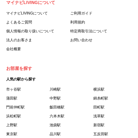
マイナビLIVINGについて
利用する個人を意味します。
３.「本サイト」とは、当社が運営する本サービスに関する
マイナビLIVINGについて
ご利用ガイド
ウェブサイトを意味します。
よくあるご質問
利用規約
４.「物件」とは、本サイトに掲載された賃貸物件を意味し
個人情報の取り扱いについて
特定商取引法について
ます。
法人のお客さま
お問い合わせ
５.「会員」とは、第２章第１条に基づき会員登録が完了し
会社概要
た個人を意味します。
６.「会員情報」とは、会員が第２章第１条に基づき会員登
録した情報、本サービス利用中に当社が登録を求めた情報
お部屋を探す
およびこれらの情報について会員自身が、追加・変更を行
人気の駅から探す
った場合の当該情報を意味します。
７.「本会員制度」とは、会員による本サービスの利用の促
市ヶ谷駅
川崎駅
横浜駅
進を目的とした会員制度を意味します。
蒲田駅
中野駅
錦糸町駅
８.「本規約等」とは、本規約、マイナビLIVINGご契約にあ
門前仲町駅
飯田橋駅
田町駅
たり取得する個人情報の取り扱いについて、定期建物賃貸
浜松町駅
六本木駅
浅草駅
借契約書およびオプション注文書を意味します。
上野駅
池袋駅
新宿駅
９.「契約期間開始日」とは、定期建物賃貸借契約（以下
東京駅
「賃貸借契約」と言います）の開始日のことで、利用者の
品川駅
五反田駅