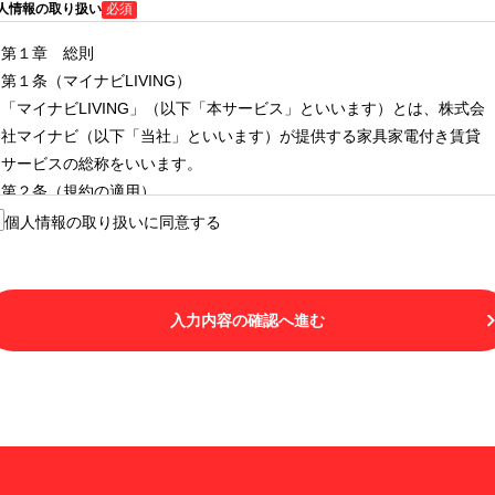
人情報の取り扱い
必須
第１章 総則
第１条（マイナビLIVING）
「マイナビLIVING」（以下「本サービス」といいます）とは、株式会
社マイナビ（以下「当社」といいます）が提供する家具家電付き賃貸
サービスの総称をいいます。
第２条（規約の適用）
１.本サービスを利用する者（以下「利用者」といいます）は、本サー
個人情報の取り扱いに同意する
ビスの利用にあたり、本規約および「マイナビLIVINGご契約にあたり
取得する個人情報の取り扱いについて」の内容をすべて承諾したもの
とみなされます。不承諾の意思表示は、本サービスを利用しないこと
入力内容の確認へ進む
をもってのみ認められるものとし、不承諾の場合には、本サービスを
利用することはできません。
２.利用者は、自らの意思および責任をもって本サービスを利用するも
のとします。
第３条（用語の定義）
１.「本サ―ビス」とは、第１章第１条で規定する当社が運営するマイ