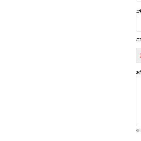
ご
ご
お
※