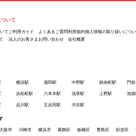
ナビLIVINGを意味します。
２.「利用者」とは、第１章第２条に規定する本サービスを利用する個
人を意味します。
について
３.「本サイト」とは、当社が運営する本サービスに関するウェブサイ
トを意味します。
ついて
ご利用ガイド
よくあるご質問
利用規約
個人情報の取り扱いについ
４.「物件」とは、本サイトに掲載された賃貸物件を意味します。
て
法人のお客さま
お問い合わせ
会社概要
５.「会員」とは、第２章第１条に基づき会員登録が完了した個人を意
味します。
６.「会員情報」とは、会員が第２章第１条に基づき会員登録した情
報、本サービス利用中に当社が登録を求めた情報およびこれらの情報
について会員自身が、追加・変更を行った場合の当該情報を意味しま
駅
横浜駅
蒲田駅
中野駅
錦糸町駅
門前
す。
７.「本会員制度」とは、会員による本サービスの利用の促進を目的と
駅
浜松町駅
六本木駅
浅草駅
上野駅
池袋
した会員制度を意味します。
駅
品川駅
五反田駅
渋谷駅
８.「本規約等」とは、本規約、マイナビLIVINGご契約にあたり取得す
る個人情報の取り扱いについて、定期建物賃貸借契約書およびオプシ
す
ョン注文書を意味します。
９.「契約期間開始日」とは、定期建物賃貸借契約（以下「賃貸借契
大阪市
川崎市
横浜市
葛飾区
板橋区
豊島区
杉並区