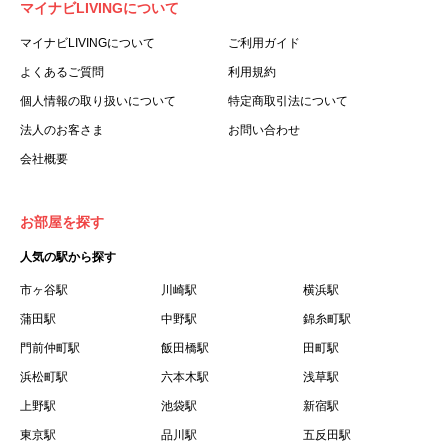
マイナビLIVINGについて
利用する個人を意味します。
３.「本サイト」とは、当社が運営する本サービスに関する
マイナビLIVINGについて
ご利用ガイド
ウェブサイトを意味します。
よくあるご質問
利用規約
４.「物件」とは、本サイトに掲載された賃貸物件を意味し
個人情報の取り扱いについて
特定商取引法について
ます。
法人のお客さま
お問い合わせ
５.「会員」とは、第２章第１条に基づき会員登録が完了し
会社概要
た個人を意味します。
６.「会員情報」とは、会員が第２章第１条に基づき会員登
録した情報、本サービス利用中に当社が登録を求めた情報
お部屋を探す
およびこれらの情報について会員自身が、追加・変更を行
人気の駅から探す
った場合の当該情報を意味します。
７.「本会員制度」とは、会員による本サービスの利用の促
市ヶ谷駅
川崎駅
横浜駅
進を目的とした会員制度を意味します。
蒲田駅
中野駅
錦糸町駅
８.「本規約等」とは、本規約、マイナビLIVINGご契約にあ
門前仲町駅
飯田橋駅
田町駅
たり取得する個人情報の取り扱いについて、定期建物賃貸
浜松町駅
六本木駅
浅草駅
借契約書およびオプション注文書を意味します。
上野駅
池袋駅
新宿駅
９.「契約期間開始日」とは、定期建物賃貸借契約（以下
東京駅
「賃貸借契約」と言います）の開始日のことで、利用者の
品川駅
五反田駅