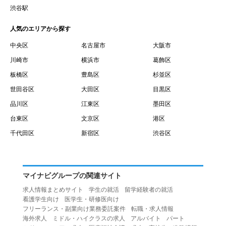
賃借権が発生する日を意味します。
渋谷駅
１０.「予約」とは、会員が当社との間で賃貸借契約を締結
人気のエリアから探す
するために、選んだ物件を保留することを意味します。
１１.「予約情報」とは、物件を予約するために必要な当社
中央区
名古屋市
大阪市
所定の情報を意味します。物件情報や期間、オプション等
川崎市
横浜市
葛飾区
の他に、契約者情報、入居者情報、緊急連絡先の情報も含
板橋区
豊島区
杉並区
みます。
世田谷区
大田区
目黒区
１２.「キャンセル」とは、賃貸借契約締結後から契約期間
品川区
江東区
墨田区
開始日前までに、利用者が賃貸借契約を解除することを意
台東区
文京区
港区
味します。
１３.「中途解約」とは、賃貸借契約期間の途中で、利用者
千代田区
新宿区
渋谷区
が賃貸借契約を終了させることを意味します。
第４条（利用者の禁止行為）
１.利用者は、本サービスを利用する上で次の各号に定める
マイナビグループの関連サイト
行為またはそのおそれのある行為を行ってはならないもの
求人情報まとめサイト
学生の就活
留学経験者の就活
とします。
看護学生向け
医学生・研修医向け
（１）重複、虚偽の情報、または自己以外の情報を登録す
フリーランス・副業向け業務委託案件
転職・求人情報
海外求人
ミドル・ハイクラスの求人
アルバイト
パート
る行為