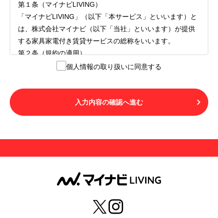
第１条（マイナビLIVING）
「マイナビLIVING」（以下「本サービス」といいます）と
は、株式会社マイナビ（以下「当社」といいます）が提供
する家具家電付き賃貸サービスの総称をいいます。
第２条（規約の適用）
１.本サービスを利用する者（以下「利用者」といいます）
個人情報の取り扱いに同意する
は、本サービスの利用にあたり、本規約および「マイナビ
LIVINGご契約にあたり取得する個人情報の取り扱いについ
て」の内容をすべて承諾したものとみなされます。不承諾
入力内容の確認へ進む
の意思表示は、本サービスを利用しないことをもってのみ
認められるものとし、不承諾の場合には、本サービスを利
用することはできません。
２.利用者は、自らの意思および責任をもって本サービスを
利用するものとします。
第３条（用語の定義）
１.「本サ―ビス」とは、第１章第１条で規定する当社が運
営するマイナビLIVINGを意味します。
２.「利用者」とは、第１章第２条に規定する本サービスを