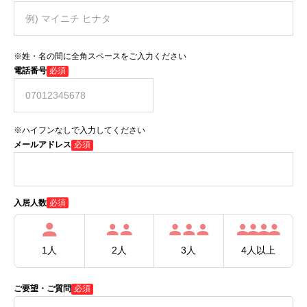
※姓・名の間に全角スペースをご入力ください
電話番号
必須
※ハイフンなしで入力してください
メールアドレス
必須
必須
入居人数
1人
2人
3人
4人以上
ご要望・ご質問
必須