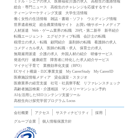
ミドル・シニアの求人
医療福祉介護の求人
高校生の進路情報
（２）第三者になりすまして本サービスを利用する行為
総合・専門ニュース
高校生のチャレンジを応援するサイト
（３）当社または第三者の著作権等の知的財産権、プライ
ティーンマーケティング支援
大学生活情報
働く女性の生活情報
雑誌・書籍・ソフト
ウエディング情報
バシー、その他の権利を侵害する行為
世界遺産検定
総合農業情報サイト
お買い物サポートメディア
（４）当社または第三者を誹謗中傷する行為
人材派遣
Web・ゲーム業界の転職
20代・第二新卒
新卒紹介
（５）当社または第三者に不利益を与える行為
転職エージェント
エグゼクティブ転職
会計士の転職
税理士の求人・転職
顧問紹介
薬剤師の転職
看護師の求人
（６）営利を目的とした行為
コメディカル求人
医師の転職・求人
保育士の求人
（７）政治・選挙・宗教活動またはそれらに類する行為
無期雇用派遣
介護の求人
外国人材の紹介
研修サービス
（８）本サービスの運営を妨害する行為
発送代行
健康経営
障害者に特化した求人紹介サービス
マイナビ子育て
業務効率化支援（BPO）
（９）法令違反、犯罪行為、または公序良俗に反する行為
ECサイト構築・D2C事業支援
My CareerStudy
My CareerID
（１０）暴力的な要求行為、または法的な責任を超えた不
医療施設情報メディア
貸会議室・スタジオ
当な要求行為
医療業界の経営支援
社宅・社員寮手配
リファレンスチェック
（１１）その他当社が不適切であると判断する行為
高齢者施設検索・介護相談
マンスリーマンション予約
AIを活用したSEOコンテンツ支援ツール
２.当社は、前項の定めに該当する行為を行った利用者に対
高校生向け探究学習プログラム Locus
して、事前の通知をすることなく、利用者への本サービス
の提供を停止または中断することができるものとします。
会社概要
アクセス
サスティナビリティ
採用
第５条（免責）
グループ企業
個人情報保護方針
１.当社は、本サービスの利用（これらに伴う当社または第
三者の情報提供行為等を含みます）により、利用者に生じ