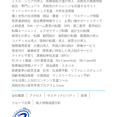
ミドル・シニアの求人
医療福祉介護の求人
高校生の進路情報
（２）第三者になりすまして本サービスを利用する行為
総合・専門ニュース
高校生のチャレンジを応援するサイト
（３）当社または第三者の著作権等の知的財産権、プライ
ティーンマーケティング支援
大学生活情報
働く女性の生活情報
雑誌・書籍・ソフト
ウエディング情報
バシー、その他の権利を侵害する行為
世界遺産検定
総合農業情報サイト
お買い物サポートメディア
（４）当社または第三者を誹謗中傷する行為
人材派遣
Web・ゲーム業界の転職
20代・第二新卒
新卒紹介
（５）当社または第三者に不利益を与える行為
転職エージェント
エグゼクティブ転職
会計士の転職
税理士の求人・転職
顧問紹介
薬剤師の転職
看護師の求人
（６）営利を目的とした行為
コメディカル求人
医師の転職・求人
保育士の求人
（７）政治・選挙・宗教活動またはそれらに類する行為
無期雇用派遣
介護の求人
外国人材の紹介
研修サービス
（８）本サービスの運営を妨害する行為
発送代行
健康経営
障害者に特化した求人紹介サービス
マイナビ子育て
業務効率化支援（BPO）
（９）法令違反、犯罪行為、または公序良俗に反する行為
ECサイト構築・D2C事業支援
My CareerStudy
My CareerID
（１０）暴力的な要求行為、または法的な責任を超えた不
医療施設情報メディア
貸会議室・スタジオ
当な要求行為
医療業界の経営支援
社宅・社員寮手配
リファレンスチェック
（１１）その他当社が不適切であると判断する行為
高齢者施設検索・介護相談
マンスリーマンション予約
AIを活用したSEOコンテンツ支援ツール
２.当社は、前項の定めに該当する行為を行った利用者に対
高校生向け探究学習プログラム Locus
して、事前の通知をすることなく、利用者への本サービス
の提供を停止または中断することができるものとします。
会社概要
アクセス
サスティナビリティ
採用
第５条（免責）
グループ企業
個人情報保護方針
１.当社は、本サービスの利用（これらに伴う当社または第
三者の情報提供行為等を含みます）により、利用者に生じ