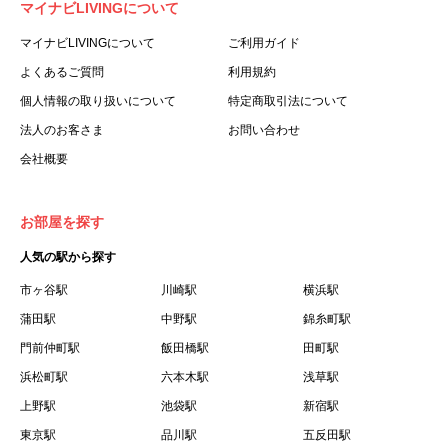
マイナビLIVINGについて
利用する個人を意味します。
３.「本サイト」とは、当社が運営する本サービスに関する
マイナビLIVINGについて
ご利用ガイド
ウェブサイトを意味します。
よくあるご質問
利用規約
４.「物件」とは、本サイトに掲載された賃貸物件を意味し
個人情報の取り扱いについて
特定商取引法について
ます。
法人のお客さま
お問い合わせ
５.「会員」とは、第２章第１条に基づき会員登録が完了し
会社概要
た個人を意味します。
６.「会員情報」とは、会員が第２章第１条に基づき会員登
録した情報、本サービス利用中に当社が登録を求めた情報
お部屋を探す
およびこれらの情報について会員自身が、追加・変更を行
人気の駅から探す
った場合の当該情報を意味します。
７.「本会員制度」とは、会員による本サービスの利用の促
市ヶ谷駅
川崎駅
横浜駅
進を目的とした会員制度を意味します。
蒲田駅
中野駅
錦糸町駅
８.「本規約等」とは、本規約、マイナビLIVINGご契約にあ
門前仲町駅
飯田橋駅
田町駅
たり取得する個人情報の取り扱いについて、定期建物賃貸
浜松町駅
六本木駅
浅草駅
借契約書およびオプション注文書を意味します。
上野駅
池袋駅
新宿駅
９.「契約期間開始日」とは、定期建物賃貸借契約（以下
東京駅
「賃貸借契約」と言います）の開始日のことで、利用者の
品川駅
五反田駅