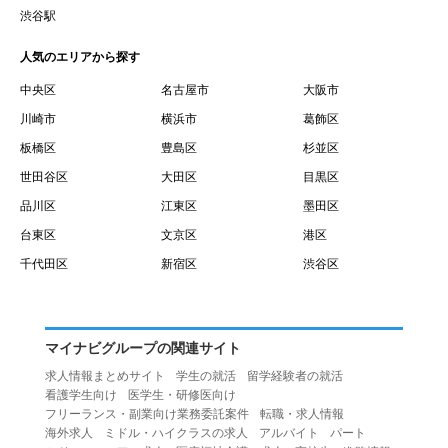
賃借権が発生する日を意味します。
渋谷駅
１０.「予約」とは、会員が当社との間で賃貸借契約を締結
人気のエリアから探す
するために、選んだ物件を保留することを意味します。
１１.「予約情報」とは、物件を予約するために必要な当社
中央区
名古屋市
大阪市
所定の情報を意味します。物件情報や期間、オプション等
川崎市
横浜市
葛飾区
の他に、契約者情報、入居者情報、緊急連絡先の情報も含
板橋区
豊島区
杉並区
みます。
世田谷区
大田区
目黒区
１２.「キャンセル」とは、賃貸借契約締結後から契約期間
品川区
江東区
墨田区
開始日前までに、利用者が賃貸借契約を解除することを意
台東区
文京区
港区
味します。
１３.「中途解約」とは、賃貸借契約期間の途中で、利用者
千代田区
新宿区
渋谷区
が賃貸借契約を終了させることを意味します。
第４条（利用者の禁止行為）
１.利用者は、本サービスを利用する上で次の各号に定める
マイナビグループの関連サイト
行為またはそのおそれのある行為を行ってはならないもの
求人情報まとめサイト
学生の就活
留学経験者の就活
とします。
看護学生向け
医学生・研修医向け
（１）重複、虚偽の情報、または自己以外の情報を登録す
フリーランス・副業向け業務委託案件
転職・求人情報
海外求人
ミドル・ハイクラスの求人
アルバイト
パート
る行為