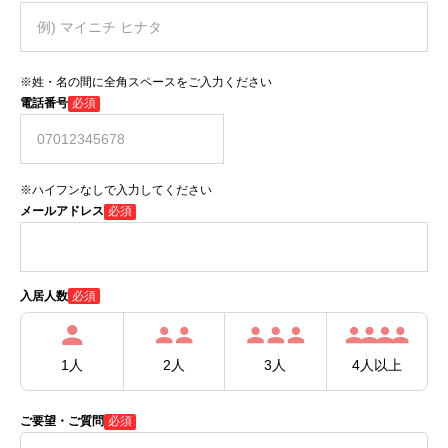
※姓・名の間に全角スペースをご入力ください
電話番号
必須
※ハイフンなしで入力してください
メールアドレス
必須
必須
入居人数
1人
2人
3人
4人以上
ご要望・ご質問
必須