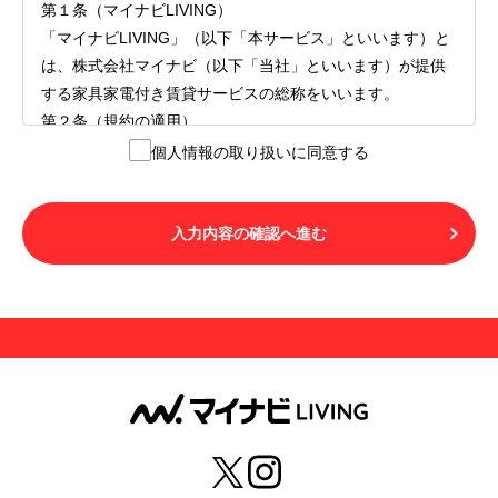
第１条（マイナビLIVING）
「マイナビLIVING」（以下「本サービス」といいます）と
は、株式会社マイナビ（以下「当社」といいます）が提供
する家具家電付き賃貸サービスの総称をいいます。
第２条（規約の適用）
１.本サービスを利用する者（以下「利用者」といいます）
個人情報の取り扱いに同意する
は、本サービスの利用にあたり、本規約および「マイナビ
LIVINGご契約にあたり取得する個人情報の取り扱いについ
て」の内容をすべて承諾したものとみなされます。不承諾
入力内容の確認へ進む
の意思表示は、本サービスを利用しないことをもってのみ
認められるものとし、不承諾の場合には、本サービスを利
用することはできません。
２.利用者は、自らの意思および責任をもって本サービスを
利用するものとします。
第３条（用語の定義）
１.「本サ―ビス」とは、第１章第１条で規定する当社が運
営するマイナビLIVINGを意味します。
２.「利用者」とは、第１章第２条に規定する本サービスを