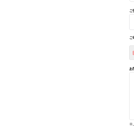
ご
ご
お
※