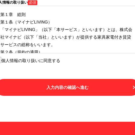
人情報の取り扱い
必須
第１章 総則
第１条（マイナビLIVING）
「マイナビLIVING」（以下「本サービス」といいます）とは、株式会
社マイナビ（以下「当社」といいます）が提供する家具家電付き賃貸
サービスの総称をいいます。
第２条（規約の適用）
１.本サービスを利用する者（以下「利用者」といいます）は、本サー
個人情報の取り扱いに同意する
ビスの利用にあたり、本規約および「マイナビLIVINGご契約にあたり
取得する個人情報の取り扱いについて」の内容をすべて承諾したもの
とみなされます。不承諾の意思表示は、本サービスを利用しないこと
入力内容の確認へ進む
をもってのみ認められるものとし、不承諾の場合には、本サービスを
利用することはできません。
２.利用者は、自らの意思および責任をもって本サービスを利用するも
のとします。
第３条（用語の定義）
１.「本サ―ビス」とは、第１章第１条で規定する当社が運営するマイ