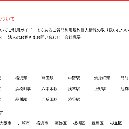
ナビLIVINGを意味します。
２.「利用者」とは、第１章第２条に規定する本サービスを利用する個
人を意味します。
について
３.「本サイト」とは、当社が運営する本サービスに関するウェブサイ
トを意味します。
ついて
ご利用ガイド
よくあるご質問
利用規約
個人情報の取り扱いについ
４.「物件」とは、本サイトに掲載された賃貸物件を意味します。
て
法人のお客さま
お問い合わせ
会社概要
５.「会員」とは、第２章第１条に基づき会員登録が完了した個人を意
味します。
６.「会員情報」とは、会員が第２章第１条に基づき会員登録した情
報、本サービス利用中に当社が登録を求めた情報およびこれらの情報
について会員自身が、追加・変更を行った場合の当該情報を意味しま
駅
横浜駅
蒲田駅
中野駅
錦糸町駅
門前
す。
７.「本会員制度」とは、会員による本サービスの利用の促進を目的と
駅
浜松町駅
六本木駅
浅草駅
上野駅
池袋
した会員制度を意味します。
駅
品川駅
五反田駅
渋谷駅
８.「本規約等」とは、本規約、マイナビLIVINGご契約にあたり取得す
る個人情報の取り扱いについて、定期建物賃貸借契約書およびオプシ
す
ョン注文書を意味します。
９.「契約期間開始日」とは、定期建物賃貸借契約（以下「賃貸借契
大阪市
川崎市
横浜市
葛飾区
板橋区
豊島区
杉並区