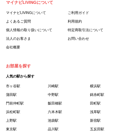
マイナビLIVINGについて
利用する個人を意味します。
３.「本サイト」とは、当社が運営する本サービスに関する
マイナビLIVINGについて
ご利用ガイド
ウェブサイトを意味します。
よくあるご質問
利用規約
４.「物件」とは、本サイトに掲載された賃貸物件を意味し
個人情報の取り扱いについて
特定商取引法について
ます。
法人のお客さま
お問い合わせ
５.「会員」とは、第２章第１条に基づき会員登録が完了し
会社概要
た個人を意味します。
６.「会員情報」とは、会員が第２章第１条に基づき会員登
録した情報、本サービス利用中に当社が登録を求めた情報
お部屋を探す
およびこれらの情報について会員自身が、追加・変更を行
人気の駅から探す
った場合の当該情報を意味します。
７.「本会員制度」とは、会員による本サービスの利用の促
市ヶ谷駅
川崎駅
横浜駅
進を目的とした会員制度を意味します。
蒲田駅
中野駅
錦糸町駅
８.「本規約等」とは、本規約、マイナビLIVINGご契約にあ
門前仲町駅
飯田橋駅
田町駅
たり取得する個人情報の取り扱いについて、定期建物賃貸
浜松町駅
六本木駅
浅草駅
借契約書およびオプション注文書を意味します。
上野駅
池袋駅
新宿駅
９.「契約期間開始日」とは、定期建物賃貸借契約（以下
東京駅
「賃貸借契約」と言います）の開始日のことで、利用者の
品川駅
五反田駅