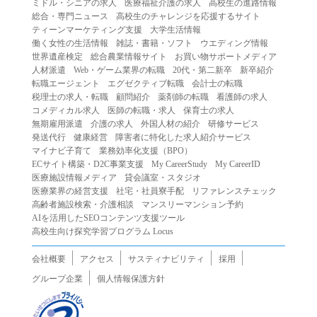
ミドル・シニアの求人
医療福祉介護の求人
高校生の進路情報
（２）第三者になりすまして本サービスを利用する行為
総合・専門ニュース
高校生のチャレンジを応援するサイト
（３）当社または第三者の著作権等の知的財産権、プライ
ティーンマーケティング支援
大学生活情報
働く女性の生活情報
雑誌・書籍・ソフト
ウエディング情報
バシー、その他の権利を侵害する行為
世界遺産検定
総合農業情報サイト
お買い物サポートメディア
（４）当社または第三者を誹謗中傷する行為
人材派遣
Web・ゲーム業界の転職
20代・第二新卒
新卒紹介
（５）当社または第三者に不利益を与える行為
転職エージェント
エグゼクティブ転職
会計士の転職
税理士の求人・転職
顧問紹介
薬剤師の転職
看護師の求人
（６）営利を目的とした行為
コメディカル求人
医師の転職・求人
保育士の求人
（７）政治・選挙・宗教活動またはそれらに類する行為
無期雇用派遣
介護の求人
外国人材の紹介
研修サービス
（８）本サービスの運営を妨害する行為
発送代行
健康経営
障害者に特化した求人紹介サービス
マイナビ子育て
業務効率化支援（BPO）
（９）法令違反、犯罪行為、または公序良俗に反する行為
ECサイト構築・D2C事業支援
My CareerStudy
My CareerID
（１０）暴力的な要求行為、または法的な責任を超えた不
医療施設情報メディア
貸会議室・スタジオ
当な要求行為
医療業界の経営支援
社宅・社員寮手配
リファレンスチェック
（１１）その他当社が不適切であると判断する行為
高齢者施設検索・介護相談
マンスリーマンション予約
AIを活用したSEOコンテンツ支援ツール
２.当社は、前項の定めに該当する行為を行った利用者に対
高校生向け探究学習プログラム Locus
して、事前の通知をすることなく、利用者への本サービス
の提供を停止または中断することができるものとします。
会社概要
アクセス
サスティナビリティ
採用
第５条（免責）
グループ企業
個人情報保護方針
１.当社は、本サービスの利用（これらに伴う当社または第
三者の情報提供行為等を含みます）により、利用者に生じ