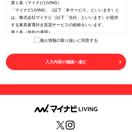
第１条（マイナビLIVING）
「マイナビLIVING」（以下「本サービス」といいます）と
は、株式会社マイナビ（以下「当社」といいます）が提供
する家具家電付き賃貸サービスの総称をいいます。
第２条（規約の適用）
１.本サービスを利用する者（以下「利用者」といいます）
個人情報の取り扱いに同意する
は、本サービスの利用にあたり、本規約および「マイナビ
LIVINGご契約にあたり取得する個人情報の取り扱いについ
て」の内容をすべて承諾したものとみなされます。不承諾
入力内容の確認へ進む
の意思表示は、本サービスを利用しないことをもってのみ
認められるものとし、不承諾の場合には、本サービスを利
用することはできません。
２.利用者は、自らの意思および責任をもって本サービスを
利用するものとします。
第３条（用語の定義）
１.「本サ―ビス」とは、第１章第１条で規定する当社が運
営するマイナビLIVINGを意味します。
２.「利用者」とは、第１章第２条に規定する本サービスを