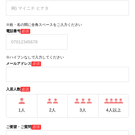
※姓・名の間に全角スペースをご入力ください
電話番号
必須
※ハイフンなしで入力してください
メールアドレス
必須
必須
入居人数
1人
2人
3人
4人以上
ご要望・ご質問
必須