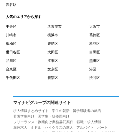
賃借権が発生する日を意味します。
渋谷駅
１０.「予約」とは、会員が当社との間で賃貸借契約を締結
人気のエリアから探す
するために、選んだ物件を保留することを意味します。
１１.「予約情報」とは、物件を予約するために必要な当社
中央区
名古屋市
大阪市
所定の情報を意味します。物件情報や期間、オプション等
川崎市
横浜市
葛飾区
の他に、契約者情報、入居者情報、緊急連絡先の情報も含
板橋区
豊島区
杉並区
みます。
世田谷区
大田区
目黒区
１２.「キャンセル」とは、賃貸借契約締結後から契約期間
品川区
江東区
墨田区
開始日前までに、利用者が賃貸借契約を解除することを意
台東区
文京区
港区
味します。
１３.「中途解約」とは、賃貸借契約期間の途中で、利用者
千代田区
新宿区
渋谷区
が賃貸借契約を終了させることを意味します。
第４条（利用者の禁止行為）
１.利用者は、本サービスを利用する上で次の各号に定める
マイナビグループの関連サイト
行為またはそのおそれのある行為を行ってはならないもの
求人情報まとめサイト
学生の就活
留学経験者の就活
とします。
看護学生向け
医学生・研修医向け
（１）重複、虚偽の情報、または自己以外の情報を登録す
フリーランス・副業向け業務委託案件
転職・求人情報
海外求人
ミドル・ハイクラスの求人
アルバイト
パート
る行為