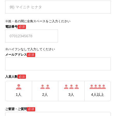
※姓・名の間に全角スペースをご入力ください
電話番号
必須
※ハイフンなしで入力してください
メールアドレス
必須
必須
入居人数
1人
2人
3人
4人以上
ご要望・ご質問
必須