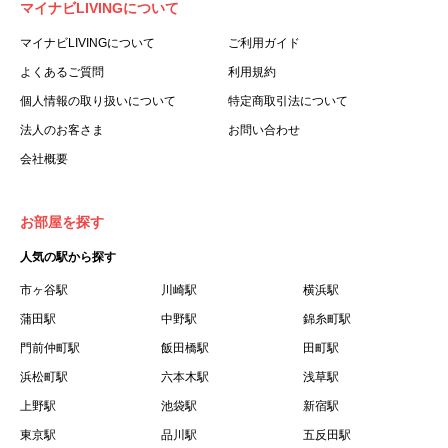
マイナビLIVINGについて
利用する個人を意味します。
３.「本サイト」とは、当社が運営する本サービスに関する
マイナビLIVINGについて
ご利用ガイド
ウェブサイトを意味します。
よくあるご質問
利用規約
４.「物件」とは、本サイトに掲載された賃貸物件を意味し
個人情報の取り扱いについて
特定商取引法について
ます。
法人のお客さま
お問い合わせ
５.「会員」とは、第２章第１条に基づき会員登録が完了し
会社概要
た個人を意味します。
６.「会員情報」とは、会員が第２章第１条に基づき会員登
録した情報、本サービス利用中に当社が登録を求めた情報
お部屋を探す
およびこれらの情報について会員自身が、追加・変更を行
人気の駅から探す
った場合の当該情報を意味します。
７.「本会員制度」とは、会員による本サービスの利用の促
市ヶ谷駅
川崎駅
横浜駅
進を目的とした会員制度を意味します。
蒲田駅
中野駅
錦糸町駅
８.「本規約等」とは、本規約、マイナビLIVINGご契約にあ
門前仲町駅
飯田橋駅
田町駅
たり取得する個人情報の取り扱いについて、定期建物賃貸
浜松町駅
六本木駅
浅草駅
借契約書およびオプション注文書を意味します。
上野駅
池袋駅
新宿駅
９.「契約期間開始日」とは、定期建物賃貸借契約（以下
東京駅
「賃貸借契約」と言います）の開始日のことで、利用者の
品川駅
五反田駅