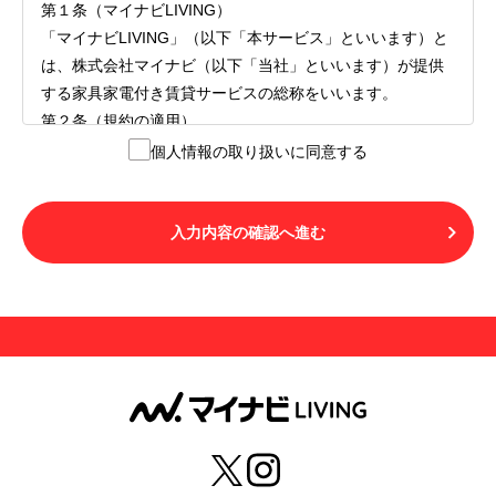
第１条（マイナビLIVING）
「マイナビLIVING」（以下「本サービス」といいます）と
は、株式会社マイナビ（以下「当社」といいます）が提供
する家具家電付き賃貸サービスの総称をいいます。
第２条（規約の適用）
１.本サービスを利用する者（以下「利用者」といいます）
個人情報の取り扱いに同意する
は、本サービスの利用にあたり、本規約および「マイナビ
LIVINGご契約にあたり取得する個人情報の取り扱いについ
て」の内容をすべて承諾したものとみなされます。不承諾
入力内容の確認へ進む
の意思表示は、本サービスを利用しないことをもってのみ
認められるものとし、不承諾の場合には、本サービスを利
用することはできません。
２.利用者は、自らの意思および責任をもって本サービスを
利用するものとします。
第３条（用語の定義）
１.「本サ―ビス」とは、第１章第１条で規定する当社が運
営するマイナビLIVINGを意味します。
２.「利用者」とは、第１章第２条に規定する本サービスを