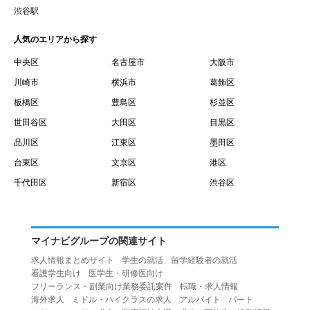
賃借権が発生する日を意味します。
渋谷駅
１０.「予約」とは、会員が当社との間で賃貸借契約を締結
人気のエリアから探す
するために、選んだ物件を保留することを意味します。
１１.「予約情報」とは、物件を予約するために必要な当社
中央区
名古屋市
大阪市
所定の情報を意味します。物件情報や期間、オプション等
川崎市
横浜市
葛飾区
の他に、契約者情報、入居者情報、緊急連絡先の情報も含
板橋区
豊島区
杉並区
みます。
世田谷区
大田区
目黒区
１２.「キャンセル」とは、賃貸借契約締結後から契約期間
品川区
江東区
墨田区
開始日前までに、利用者が賃貸借契約を解除することを意
台東区
文京区
港区
味します。
１３.「中途解約」とは、賃貸借契約期間の途中で、利用者
千代田区
新宿区
渋谷区
が賃貸借契約を終了させることを意味します。
第４条（利用者の禁止行為）
１.利用者は、本サービスを利用する上で次の各号に定める
マイナビグループの関連サイト
行為またはそのおそれのある行為を行ってはならないもの
求人情報まとめサイト
学生の就活
留学経験者の就活
とします。
看護学生向け
医学生・研修医向け
（１）重複、虚偽の情報、または自己以外の情報を登録す
フリーランス・副業向け業務委託案件
転職・求人情報
海外求人
ミドル・ハイクラスの求人
アルバイト
パート
る行為