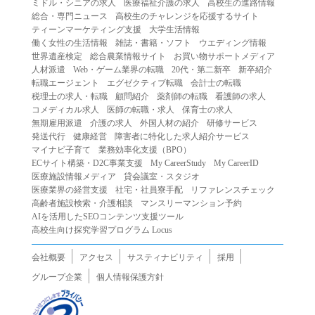
ミドル・シニアの求人
医療福祉介護の求人
高校生の進路情報
（２）第三者になりすまして本サービスを利用する行為
総合・専門ニュース
高校生のチャレンジを応援するサイト
（３）当社または第三者の著作権等の知的財産権、プライ
ティーンマーケティング支援
大学生活情報
働く女性の生活情報
雑誌・書籍・ソフト
ウエディング情報
バシー、その他の権利を侵害する行為
世界遺産検定
総合農業情報サイト
お買い物サポートメディア
（４）当社または第三者を誹謗中傷する行為
人材派遣
Web・ゲーム業界の転職
20代・第二新卒
新卒紹介
（５）当社または第三者に不利益を与える行為
転職エージェント
エグゼクティブ転職
会計士の転職
税理士の求人・転職
顧問紹介
薬剤師の転職
看護師の求人
（６）営利を目的とした行為
コメディカル求人
医師の転職・求人
保育士の求人
（７）政治・選挙・宗教活動またはそれらに類する行為
無期雇用派遣
介護の求人
外国人材の紹介
研修サービス
（８）本サービスの運営を妨害する行為
発送代行
健康経営
障害者に特化した求人紹介サービス
マイナビ子育て
業務効率化支援（BPO）
（９）法令違反、犯罪行為、または公序良俗に反する行為
ECサイト構築・D2C事業支援
My CareerStudy
My CareerID
（１０）暴力的な要求行為、または法的な責任を超えた不
医療施設情報メディア
貸会議室・スタジオ
当な要求行為
医療業界の経営支援
社宅・社員寮手配
リファレンスチェック
（１１）その他当社が不適切であると判断する行為
高齢者施設検索・介護相談
マンスリーマンション予約
AIを活用したSEOコンテンツ支援ツール
２.当社は、前項の定めに該当する行為を行った利用者に対
高校生向け探究学習プログラム Locus
して、事前の通知をすることなく、利用者への本サービス
の提供を停止または中断することができるものとします。
会社概要
アクセス
サスティナビリティ
採用
第５条（免責）
グループ企業
個人情報保護方針
１.当社は、本サービスの利用（これらに伴う当社または第
三者の情報提供行為等を含みます）により、利用者に生じ