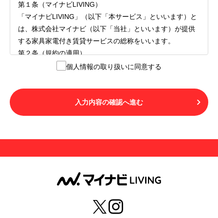
第１条（マイナビLIVING）
「マイナビLIVING」（以下「本サービス」といいます）と
は、株式会社マイナビ（以下「当社」といいます）が提供
する家具家電付き賃貸サービスの総称をいいます。
第２条（規約の適用）
１.本サービスを利用する者（以下「利用者」といいます）
個人情報の取り扱いに同意する
は、本サービスの利用にあたり、本規約および「マイナビ
LIVINGご契約にあたり取得する個人情報の取り扱いについ
て」の内容をすべて承諾したものとみなされます。不承諾
入力内容の確認へ進む
の意思表示は、本サービスを利用しないことをもってのみ
認められるものとし、不承諾の場合には、本サービスを利
用することはできません。
２.利用者は、自らの意思および責任をもって本サービスを
利用するものとします。
第３条（用語の定義）
１.「本サ―ビス」とは、第１章第１条で規定する当社が運
営するマイナビLIVINGを意味します。
２.「利用者」とは、第１章第２条に規定する本サービスを