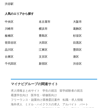
賃借権が発生する日を意味します。
渋谷駅
１０.「予約」とは、会員が当社との間で賃貸借契約を締結
人気のエリアから探す
するために、選んだ物件を保留することを意味します。
１１.「予約情報」とは、物件を予約するために必要な当社
中央区
名古屋市
大阪市
所定の情報を意味します。物件情報や期間、オプション等
川崎市
横浜市
葛飾区
の他に、契約者情報、入居者情報、緊急連絡先の情報も含
板橋区
豊島区
杉並区
みます。
世田谷区
大田区
目黒区
１２.「キャンセル」とは、賃貸借契約締結後から契約期間
品川区
江東区
墨田区
開始日前までに、利用者が賃貸借契約を解除することを意
台東区
文京区
港区
味します。
１３.「中途解約」とは、賃貸借契約期間の途中で、利用者
千代田区
新宿区
渋谷区
が賃貸借契約を終了させることを意味します。
第４条（利用者の禁止行為）
１.利用者は、本サービスを利用する上で次の各号に定める
マイナビグループの関連サイト
行為またはそのおそれのある行為を行ってはならないもの
求人情報まとめサイト
学生の就活
留学経験者の就活
とします。
看護学生向け
医学生・研修医向け
（１）重複、虚偽の情報、または自己以外の情報を登録す
フリーランス・副業向け業務委託案件
転職・求人情報
海外求人
ミドル・ハイクラスの求人
アルバイト
パート
る行為