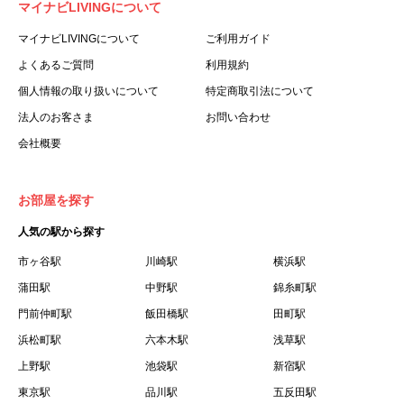
マイナビLIVINGについて
利用する個人を意味します。
３.「本サイト」とは、当社が運営する本サービスに関する
マイナビLIVINGについて
ご利用ガイド
ウェブサイトを意味します。
よくあるご質問
利用規約
４.「物件」とは、本サイトに掲載された賃貸物件を意味し
個人情報の取り扱いについて
特定商取引法について
ます。
法人のお客さま
お問い合わせ
５.「会員」とは、第２章第１条に基づき会員登録が完了し
会社概要
た個人を意味します。
６.「会員情報」とは、会員が第２章第１条に基づき会員登
録した情報、本サービス利用中に当社が登録を求めた情報
お部屋を探す
およびこれらの情報について会員自身が、追加・変更を行
人気の駅から探す
った場合の当該情報を意味します。
７.「本会員制度」とは、会員による本サービスの利用の促
市ヶ谷駅
川崎駅
横浜駅
進を目的とした会員制度を意味します。
蒲田駅
中野駅
錦糸町駅
８.「本規約等」とは、本規約、マイナビLIVINGご契約にあ
門前仲町駅
飯田橋駅
田町駅
たり取得する個人情報の取り扱いについて、定期建物賃貸
浜松町駅
六本木駅
浅草駅
借契約書およびオプション注文書を意味します。
上野駅
池袋駅
新宿駅
９.「契約期間開始日」とは、定期建物賃貸借契約（以下
東京駅
「賃貸借契約」と言います）の開始日のことで、利用者の
品川駅
五反田駅