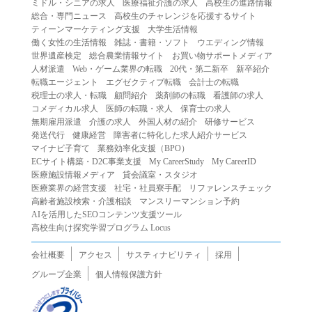
ミドル・シニアの求人
医療福祉介護の求人
高校生の進路情報
（２）第三者になりすまして本サービスを利用する行為
総合・専門ニュース
高校生のチャレンジを応援するサイト
（３）当社または第三者の著作権等の知的財産権、プライ
ティーンマーケティング支援
大学生活情報
働く女性の生活情報
雑誌・書籍・ソフト
ウエディング情報
バシー、その他の権利を侵害する行為
世界遺産検定
総合農業情報サイト
お買い物サポートメディア
（４）当社または第三者を誹謗中傷する行為
人材派遣
Web・ゲーム業界の転職
20代・第二新卒
新卒紹介
（５）当社または第三者に不利益を与える行為
転職エージェント
エグゼクティブ転職
会計士の転職
税理士の求人・転職
顧問紹介
薬剤師の転職
看護師の求人
（６）営利を目的とした行為
コメディカル求人
医師の転職・求人
保育士の求人
（７）政治・選挙・宗教活動またはそれらに類する行為
無期雇用派遣
介護の求人
外国人材の紹介
研修サービス
（８）本サービスの運営を妨害する行為
発送代行
健康経営
障害者に特化した求人紹介サービス
マイナビ子育て
業務効率化支援（BPO）
（９）法令違反、犯罪行為、または公序良俗に反する行為
ECサイト構築・D2C事業支援
My CareerStudy
My CareerID
（１０）暴力的な要求行為、または法的な責任を超えた不
医療施設情報メディア
貸会議室・スタジオ
当な要求行為
医療業界の経営支援
社宅・社員寮手配
リファレンスチェック
（１１）その他当社が不適切であると判断する行為
高齢者施設検索・介護相談
マンスリーマンション予約
AIを活用したSEOコンテンツ支援ツール
２.当社は、前項の定めに該当する行為を行った利用者に対
高校生向け探究学習プログラム Locus
して、事前の通知をすることなく、利用者への本サービス
の提供を停止または中断することができるものとします。
会社概要
アクセス
サスティナビリティ
採用
第５条（免責）
グループ企業
個人情報保護方針
１.当社は、本サービスの利用（これらに伴う当社または第
三者の情報提供行為等を含みます）により、利用者に生じ