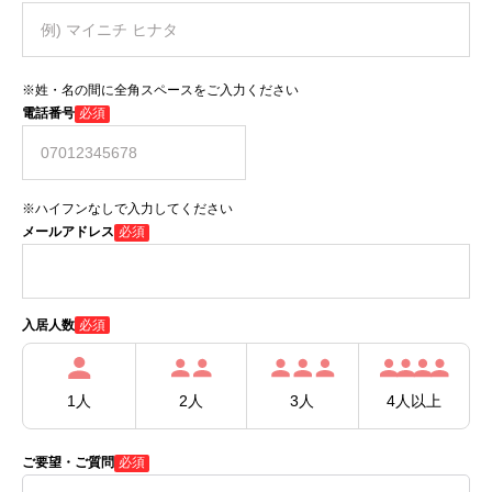
※姓・名の間に全角スペースをご入力ください
電話番号
必須
※ハイフンなしで入力してください
メールアドレス
必須
必須
入居人数
1人
2人
3人
4人以上
ご要望・ご質問
必須