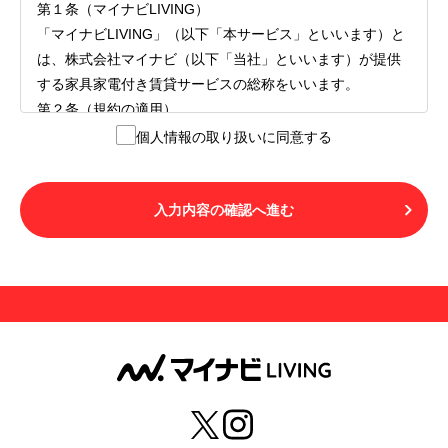
第１条（マイナビLIVING）
「マイナビLIVING」（以下「本サービス」といいます）と
は、株式会社マイナビ（以下「当社」といいます）が提供
する家具家電付き賃貸サービスの総称をいいます。
第２条（規約の適用）
１.本サービスを利用する者（以下「利用者」といいます）
個人情報の取り扱いに同意する
は、本サービスの利用にあたり、本規約および「マイナビ
LIVINGご契約にあたり取得する個人情報の取り扱いについ
て」の内容をすべて承諾したものとみなされます。不承諾
入力内容の確認へ進む
の意思表示は、本サービスを利用しないことをもってのみ
認められるものとし、不承諾の場合には、本サービスを利
用することはできません。
２.利用者は、自らの意思および責任をもって本サービスを
利用するものとします。
第３条（用語の定義）
１.「本サ―ビス」とは、第１章第１条で規定する当社が運
営するマイナビLIVINGを意味します。
２.「利用者」とは、第１章第２条に規定する本サービスを