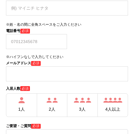
※姓・名の間に全角スペースをご入力ください
電話番号
必須
※ハイフンなしで入力してください
メールアドレス
必須
必須
入居人数
1人
2人
3人
4人以上
ご要望・ご質問
必須