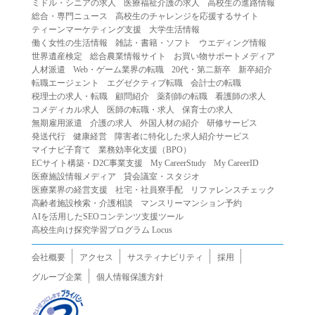
ミドル・シニアの求人
医療福祉介護の求人
高校生の進路情報
（２）第三者になりすまして本サービスを利用する行為
総合・専門ニュース
高校生のチャレンジを応援するサイト
（３）当社または第三者の著作権等の知的財産権、プライ
ティーンマーケティング支援
大学生活情報
働く女性の生活情報
雑誌・書籍・ソフト
ウエディング情報
バシー、その他の権利を侵害する行為
世界遺産検定
総合農業情報サイト
お買い物サポートメディア
（４）当社または第三者を誹謗中傷する行為
人材派遣
Web・ゲーム業界の転職
20代・第二新卒
新卒紹介
（５）当社または第三者に不利益を与える行為
転職エージェント
エグゼクティブ転職
会計士の転職
税理士の求人・転職
顧問紹介
薬剤師の転職
看護師の求人
（６）営利を目的とした行為
コメディカル求人
医師の転職・求人
保育士の求人
（７）政治・選挙・宗教活動またはそれらに類する行為
無期雇用派遣
介護の求人
外国人材の紹介
研修サービス
（８）本サービスの運営を妨害する行為
発送代行
健康経営
障害者に特化した求人紹介サービス
マイナビ子育て
業務効率化支援（BPO）
（９）法令違反、犯罪行為、または公序良俗に反する行為
ECサイト構築・D2C事業支援
My CareerStudy
My CareerID
（１０）暴力的な要求行為、または法的な責任を超えた不
医療施設情報メディア
貸会議室・スタジオ
当な要求行為
医療業界の経営支援
社宅・社員寮手配
リファレンスチェック
（１１）その他当社が不適切であると判断する行為
高齢者施設検索・介護相談
マンスリーマンション予約
AIを活用したSEOコンテンツ支援ツール
２.当社は、前項の定めに該当する行為を行った利用者に対
高校生向け探究学習プログラム Locus
して、事前の通知をすることなく、利用者への本サービス
の提供を停止または中断することができるものとします。
会社概要
アクセス
サスティナビリティ
採用
第５条（免責）
グループ企業
個人情報保護方針
１.当社は、本サービスの利用（これらに伴う当社または第
三者の情報提供行為等を含みます）により、利用者に生じ