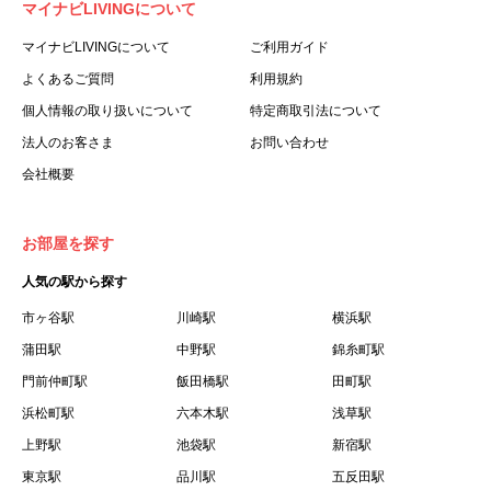
マイナビLIVINGについて
利用する個人を意味します。
３.「本サイト」とは、当社が運営する本サービスに関する
マイナビLIVINGについて
ご利用ガイド
ウェブサイトを意味します。
よくあるご質問
利用規約
４.「物件」とは、本サイトに掲載された賃貸物件を意味し
個人情報の取り扱いについて
特定商取引法について
ます。
法人のお客さま
お問い合わせ
５.「会員」とは、第２章第１条に基づき会員登録が完了し
会社概要
た個人を意味します。
６.「会員情報」とは、会員が第２章第１条に基づき会員登
録した情報、本サービス利用中に当社が登録を求めた情報
お部屋を探す
およびこれらの情報について会員自身が、追加・変更を行
人気の駅から探す
った場合の当該情報を意味します。
７.「本会員制度」とは、会員による本サービスの利用の促
市ヶ谷駅
川崎駅
横浜駅
進を目的とした会員制度を意味します。
蒲田駅
中野駅
錦糸町駅
８.「本規約等」とは、本規約、マイナビLIVINGご契約にあ
門前仲町駅
飯田橋駅
田町駅
たり取得する個人情報の取り扱いについて、定期建物賃貸
浜松町駅
六本木駅
浅草駅
借契約書およびオプション注文書を意味します。
上野駅
池袋駅
新宿駅
９.「契約期間開始日」とは、定期建物賃貸借契約（以下
東京駅
「賃貸借契約」と言います）の開始日のことで、利用者の
品川駅
五反田駅