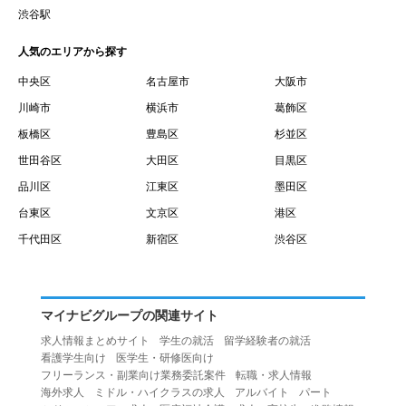
賃借権が発生する日を意味します。
渋谷駅
１０.「予約」とは、会員が当社との間で賃貸借契約を締結
人気のエリアから探す
するために、選んだ物件を保留することを意味します。
１１.「予約情報」とは、物件を予約するために必要な当社
中央区
名古屋市
大阪市
所定の情報を意味します。物件情報や期間、オプション等
川崎市
横浜市
葛飾区
の他に、契約者情報、入居者情報、緊急連絡先の情報も含
板橋区
豊島区
杉並区
みます。
世田谷区
大田区
目黒区
１２.「キャンセル」とは、賃貸借契約締結後から契約期間
品川区
江東区
墨田区
開始日前までに、利用者が賃貸借契約を解除することを意
台東区
文京区
港区
味します。
１３.「中途解約」とは、賃貸借契約期間の途中で、利用者
千代田区
新宿区
渋谷区
が賃貸借契約を終了させることを意味します。
第４条（利用者の禁止行為）
１.利用者は、本サービスを利用する上で次の各号に定める
マイナビグループの関連サイト
行為またはそのおそれのある行為を行ってはならないもの
求人情報まとめサイト
学生の就活
留学経験者の就活
とします。
看護学生向け
医学生・研修医向け
（１）重複、虚偽の情報、または自己以外の情報を登録す
フリーランス・副業向け業務委託案件
転職・求人情報
海外求人
ミドル・ハイクラスの求人
アルバイト
パート
る行為