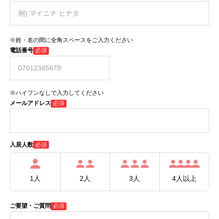
※姓・名の間に全角スペースをご入力ください
電話番号
必須
※ハイフンなしで入力してください
メールアドレス
必須
必須
入居人数
1人
2人
3人
4人以上
ご要望・ご質問
必須