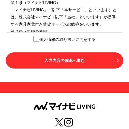
第１条（マイナビLIVING）
「マイナビLIVING」（以下「本サービス」といいます）と
は、株式会社マイナビ（以下「当社」といいます）が提供
する家具家電付き賃貸サービスの総称をいいます。
第２条（規約の適用）
１.本サービスを利用する者（以下「利用者」といいます）
個人情報の取り扱いに同意する
は、本サービスの利用にあたり、本規約および「マイナビ
LIVINGご契約にあたり取得する個人情報の取り扱いについ
て」の内容をすべて承諾したものとみなされます。不承諾
入力内容の確認へ進む
の意思表示は、本サービスを利用しないことをもってのみ
認められるものとし、不承諾の場合には、本サービスを利
用することはできません。
２.利用者は、自らの意思および責任をもって本サービスを
利用するものとします。
第３条（用語の定義）
１.「本サ―ビス」とは、第１章第１条で規定する当社が運
営するマイナビLIVINGを意味します。
２.「利用者」とは、第１章第２条に規定する本サービスを