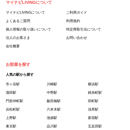
マイナビLIVINGについて
利用する個人を意味します。
３.「本サイト」とは、当社が運営する本サービスに関する
マイナビLIVINGについて
ご利用ガイド
ウェブサイトを意味します。
よくあるご質問
利用規約
４.「物件」とは、本サイトに掲載された賃貸物件を意味し
個人情報の取り扱いについて
特定商取引法について
ます。
法人のお客さま
お問い合わせ
５.「会員」とは、第２章第１条に基づき会員登録が完了し
会社概要
た個人を意味します。
６.「会員情報」とは、会員が第２章第１条に基づき会員登
録した情報、本サービス利用中に当社が登録を求めた情報
お部屋を探す
およびこれらの情報について会員自身が、追加・変更を行
人気の駅から探す
った場合の当該情報を意味します。
７.「本会員制度」とは、会員による本サービスの利用の促
市ヶ谷駅
川崎駅
横浜駅
進を目的とした会員制度を意味します。
蒲田駅
中野駅
錦糸町駅
８.「本規約等」とは、本規約、マイナビLIVINGご契約にあ
門前仲町駅
飯田橋駅
田町駅
たり取得する個人情報の取り扱いについて、定期建物賃貸
浜松町駅
六本木駅
浅草駅
借契約書およびオプション注文書を意味します。
上野駅
池袋駅
新宿駅
９.「契約期間開始日」とは、定期建物賃貸借契約（以下
東京駅
「賃貸借契約」と言います）の開始日のことで、利用者の
品川駅
五反田駅