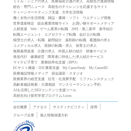
ミドル・シニアの求人
医療福祉介護の求人
高校生の進路情報
（２）第三者になりすまして本サービスを利用する行為
総合・専門ニュース
高校生のチャレンジを応援するサイト
（３）当社または第三者の著作権等の知的財産権、プライ
ティーンマーケティング支援
大学生活情報
働く女性の生活情報
雑誌・書籍・ソフト
ウエディング情報
バシー、その他の権利を侵害する行為
世界遺産検定
総合農業情報サイト
お買い物サポートメディア
（４）当社または第三者を誹謗中傷する行為
人材派遣
Web・ゲーム業界の転職
20代・第二新卒
新卒紹介
（５）当社または第三者に不利益を与える行為
転職エージェント
エグゼクティブ転職
会計士の転職
税理士の求人・転職
顧問紹介
薬剤師の転職
看護師の求人
（６）営利を目的とした行為
コメディカル求人
医師の転職・求人
保育士の求人
（７）政治・選挙・宗教活動またはそれらに類する行為
無期雇用派遣
介護の求人
外国人材の紹介
研修サービス
（８）本サービスの運営を妨害する行為
発送代行
健康経営
障害者に特化した求人紹介サービス
マイナビ子育て
業務効率化支援（BPO）
（９）法令違反、犯罪行為、または公序良俗に反する行為
ECサイト構築・D2C事業支援
My CareerStudy
My CareerID
（１０）暴力的な要求行為、または法的な責任を超えた不
医療施設情報メディア
貸会議室・スタジオ
当な要求行為
医療業界の経営支援
社宅・社員寮手配
リファレンスチェック
（１１）その他当社が不適切であると判断する行為
高齢者施設検索・介護相談
マンスリーマンション予約
AIを活用したSEOコンテンツ支援ツール
２.当社は、前項の定めに該当する行為を行った利用者に対
高校生向け探究学習プログラム Locus
して、事前の通知をすることなく、利用者への本サービス
の提供を停止または中断することができるものとします。
会社概要
アクセス
サスティナビリティ
採用
第５条（免責）
グループ企業
個人情報保護方針
１.当社は、本サービスの利用（これらに伴う当社または第
三者の情報提供行為等を含みます）により、利用者に生じ