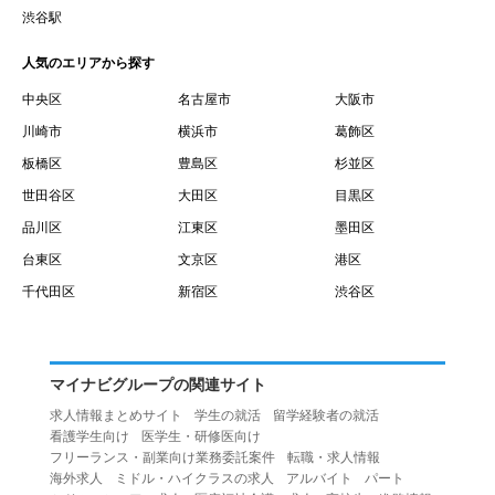
賃借権が発生する日を意味します。
渋谷駅
１０.「予約」とは、会員が当社との間で賃貸借契約を締結
人気のエリアから探す
するために、選んだ物件を保留することを意味します。
１１.「予約情報」とは、物件を予約するために必要な当社
中央区
名古屋市
大阪市
所定の情報を意味します。物件情報や期間、オプション等
川崎市
横浜市
葛飾区
の他に、契約者情報、入居者情報、緊急連絡先の情報も含
板橋区
豊島区
杉並区
みます。
世田谷区
大田区
目黒区
１２.「キャンセル」とは、賃貸借契約締結後から契約期間
品川区
江東区
墨田区
開始日前までに、利用者が賃貸借契約を解除することを意
台東区
文京区
港区
味します。
１３.「中途解約」とは、賃貸借契約期間の途中で、利用者
千代田区
新宿区
渋谷区
が賃貸借契約を終了させることを意味します。
第４条（利用者の禁止行為）
１.利用者は、本サービスを利用する上で次の各号に定める
マイナビグループの関連サイト
行為またはそのおそれのある行為を行ってはならないもの
求人情報まとめサイト
学生の就活
留学経験者の就活
とします。
看護学生向け
医学生・研修医向け
（１）重複、虚偽の情報、または自己以外の情報を登録す
フリーランス・副業向け業務委託案件
転職・求人情報
海外求人
ミドル・ハイクラスの求人
アルバイト
パート
る行為