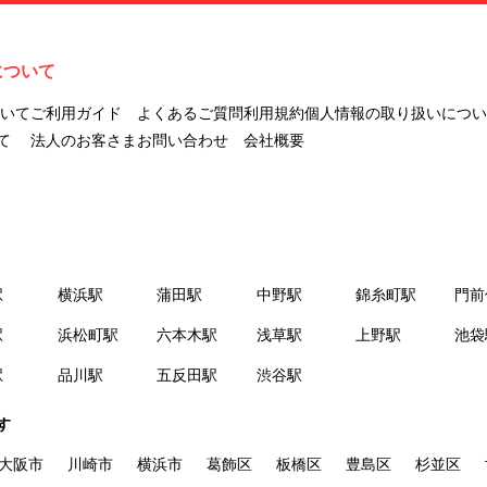
ナビLIVINGを意味します。
２.「利用者」とは、第１章第２条に規定する本サービスを利用する個
人を意味します。
について
３.「本サイト」とは、当社が運営する本サービスに関するウェブサイ
トを意味します。
ついて
ご利用ガイド
よくあるご質問
利用規約
個人情報の取り扱いについ
４.「物件」とは、本サイトに掲載された賃貸物件を意味します。
て
法人のお客さま
お問い合わせ
会社概要
５.「会員」とは、第２章第１条に基づき会員登録が完了した個人を意
味します。
６.「会員情報」とは、会員が第２章第１条に基づき会員登録した情
報、本サービス利用中に当社が登録を求めた情報およびこれらの情報
について会員自身が、追加・変更を行った場合の当該情報を意味しま
駅
横浜駅
蒲田駅
中野駅
錦糸町駅
門前
す。
７.「本会員制度」とは、会員による本サービスの利用の促進を目的と
駅
浜松町駅
六本木駅
浅草駅
上野駅
池袋
した会員制度を意味します。
駅
品川駅
五反田駅
渋谷駅
８.「本規約等」とは、本規約、マイナビLIVINGご契約にあたり取得す
る個人情報の取り扱いについて、定期建物賃貸借契約書およびオプシ
す
ョン注文書を意味します。
９.「契約期間開始日」とは、定期建物賃貸借契約（以下「賃貸借契
大阪市
川崎市
横浜市
葛飾区
板橋区
豊島区
杉並区