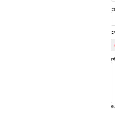
ご
ご
お
※