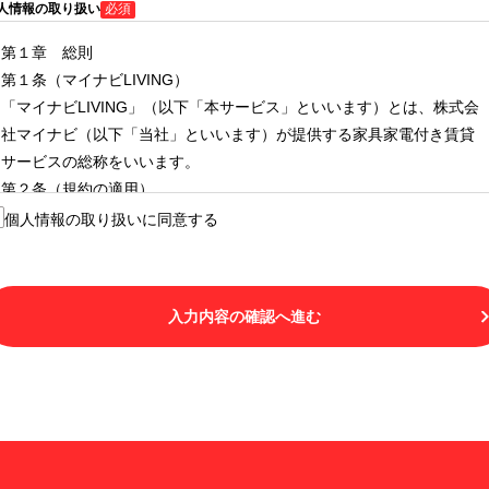
人情報の取り扱い
必須
第１章 総則
第１条（マイナビLIVING）
「マイナビLIVING」（以下「本サービス」といいます）とは、株式会
社マイナビ（以下「当社」といいます）が提供する家具家電付き賃貸
サービスの総称をいいます。
第２条（規約の適用）
１.本サービスを利用する者（以下「利用者」といいます）は、本サー
個人情報の取り扱いに同意する
ビスの利用にあたり、本規約および「マイナビLIVINGご契約にあたり
取得する個人情報の取り扱いについて」の内容をすべて承諾したもの
とみなされます。不承諾の意思表示は、本サービスを利用しないこと
入力内容の確認へ進む
をもってのみ認められるものとし、不承諾の場合には、本サービスを
利用することはできません。
２.利用者は、自らの意思および責任をもって本サービスを利用するも
のとします。
第３条（用語の定義）
１.「本サ―ビス」とは、第１章第１条で規定する当社が運営するマイ