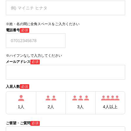
※姓・名の間に全角スペースをご入力ください
電話番号
必須
※ハイフンなしで入力してください
メールアドレス
必須
必須
入居人数
1人
2人
3人
4人以上
ご要望・ご質問
必須