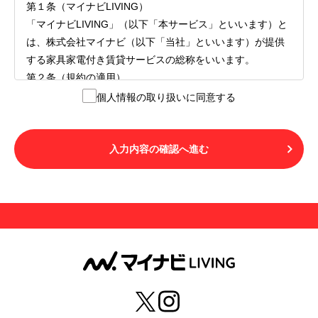
第１条（マイナビLIVING）
「マイナビLIVING」（以下「本サービス」といいます）と
は、株式会社マイナビ（以下「当社」といいます）が提供
する家具家電付き賃貸サービスの総称をいいます。
第２条（規約の適用）
１.本サービスを利用する者（以下「利用者」といいます）
個人情報の取り扱いに同意する
は、本サービスの利用にあたり、本規約および「マイナビ
LIVINGご契約にあたり取得する個人情報の取り扱いについ
て」の内容をすべて承諾したものとみなされます。不承諾
入力内容の確認へ進む
の意思表示は、本サービスを利用しないことをもってのみ
認められるものとし、不承諾の場合には、本サービスを利
用することはできません。
２.利用者は、自らの意思および責任をもって本サービスを
利用するものとします。
第３条（用語の定義）
１.「本サ―ビス」とは、第１章第１条で規定する当社が運
営するマイナビLIVINGを意味します。
２.「利用者」とは、第１章第２条に規定する本サービスを