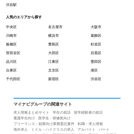
賃借権が発生する日を意味します。
渋谷駅
１０.「予約」とは、会員が当社との間で賃貸借契約を締結
人気のエリアから探す
するために、選んだ物件を保留することを意味します。
１１.「予約情報」とは、物件を予約するために必要な当社
中央区
名古屋市
大阪市
所定の情報を意味します。物件情報や期間、オプション等
川崎市
横浜市
葛飾区
の他に、契約者情報、入居者情報、緊急連絡先の情報も含
板橋区
豊島区
杉並区
みます。
世田谷区
大田区
目黒区
１２.「キャンセル」とは、賃貸借契約締結後から契約期間
品川区
江東区
墨田区
開始日前までに、利用者が賃貸借契約を解除することを意
台東区
文京区
港区
味します。
１３.「中途解約」とは、賃貸借契約期間の途中で、利用者
千代田区
新宿区
渋谷区
が賃貸借契約を終了させることを意味します。
第４条（利用者の禁止行為）
１.利用者は、本サービスを利用する上で次の各号に定める
マイナビグループの関連サイト
行為またはそのおそれのある行為を行ってはならないもの
求人情報まとめサイト
学生の就活
留学経験者の就活
とします。
看護学生向け
医学生・研修医向け
（１）重複、虚偽の情報、または自己以外の情報を登録す
フリーランス・副業向け業務委託案件
転職・求人情報
海外求人
ミドル・ハイクラスの求人
アルバイト
パート
る行為