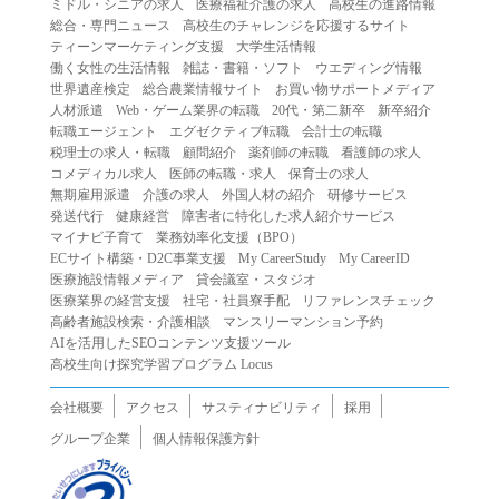
ミドル・シニアの求人
医療福祉介護の求人
高校生の進路情報
（２）第三者になりすまして本サービスを利用する行為
総合・専門ニュース
高校生のチャレンジを応援するサイト
（３）当社または第三者の著作権等の知的財産権、プライ
ティーンマーケティング支援
大学生活情報
働く女性の生活情報
雑誌・書籍・ソフト
ウエディング情報
バシー、その他の権利を侵害する行為
世界遺産検定
総合農業情報サイト
お買い物サポートメディア
（４）当社または第三者を誹謗中傷する行為
人材派遣
Web・ゲーム業界の転職
20代・第二新卒
新卒紹介
（５）当社または第三者に不利益を与える行為
転職エージェント
エグゼクティブ転職
会計士の転職
税理士の求人・転職
顧問紹介
薬剤師の転職
看護師の求人
（６）営利を目的とした行為
コメディカル求人
医師の転職・求人
保育士の求人
（７）政治・選挙・宗教活動またはそれらに類する行為
無期雇用派遣
介護の求人
外国人材の紹介
研修サービス
（８）本サービスの運営を妨害する行為
発送代行
健康経営
障害者に特化した求人紹介サービス
マイナビ子育て
業務効率化支援（BPO）
（９）法令違反、犯罪行為、または公序良俗に反する行為
ECサイト構築・D2C事業支援
My CareerStudy
My CareerID
（１０）暴力的な要求行為、または法的な責任を超えた不
医療施設情報メディア
貸会議室・スタジオ
当な要求行為
医療業界の経営支援
社宅・社員寮手配
リファレンスチェック
（１１）その他当社が不適切であると判断する行為
高齢者施設検索・介護相談
マンスリーマンション予約
AIを活用したSEOコンテンツ支援ツール
２.当社は、前項の定めに該当する行為を行った利用者に対
高校生向け探究学習プログラム Locus
して、事前の通知をすることなく、利用者への本サービス
の提供を停止または中断することができるものとします。
会社概要
アクセス
サスティナビリティ
採用
第５条（免責）
グループ企業
個人情報保護方針
１.当社は、本サービスの利用（これらに伴う当社または第
三者の情報提供行為等を含みます）により、利用者に生じ