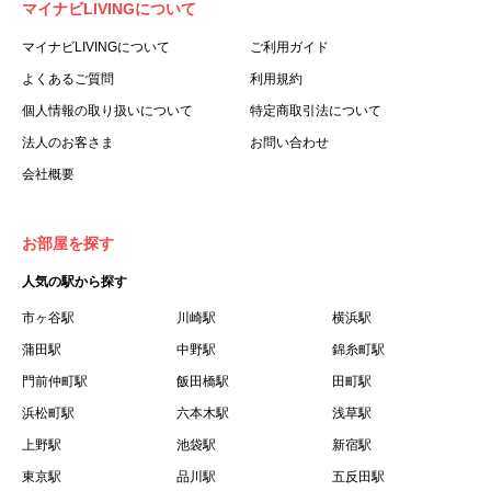
マイナビLIVINGについて
利用する個人を意味します。
３.「本サイト」とは、当社が運営する本サービスに関する
マイナビLIVINGについて
ご利用ガイド
ウェブサイトを意味します。
よくあるご質問
利用規約
４.「物件」とは、本サイトに掲載された賃貸物件を意味し
個人情報の取り扱いについて
特定商取引法について
ます。
法人のお客さま
お問い合わせ
５.「会員」とは、第２章第１条に基づき会員登録が完了し
会社概要
た個人を意味します。
６.「会員情報」とは、会員が第２章第１条に基づき会員登
録した情報、本サービス利用中に当社が登録を求めた情報
お部屋を探す
およびこれらの情報について会員自身が、追加・変更を行
人気の駅から探す
った場合の当該情報を意味します。
７.「本会員制度」とは、会員による本サービスの利用の促
市ヶ谷駅
川崎駅
横浜駅
進を目的とした会員制度を意味します。
蒲田駅
中野駅
錦糸町駅
８.「本規約等」とは、本規約、マイナビLIVINGご契約にあ
門前仲町駅
飯田橋駅
田町駅
たり取得する個人情報の取り扱いについて、定期建物賃貸
浜松町駅
六本木駅
浅草駅
借契約書およびオプション注文書を意味します。
上野駅
池袋駅
新宿駅
９.「契約期間開始日」とは、定期建物賃貸借契約（以下
東京駅
「賃貸借契約」と言います）の開始日のことで、利用者の
品川駅
五反田駅