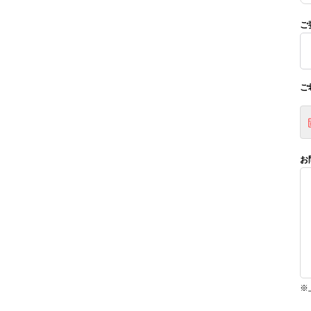
ご
ご
お
※