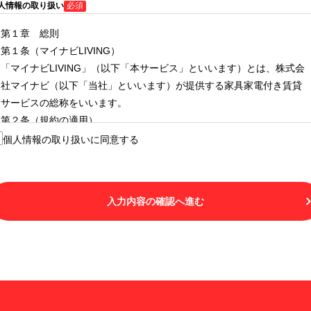
人情報の取り扱い
必須
第１章 総則
第１条（マイナビLIVING）
「マイナビLIVING」（以下「本サービス」といいます）とは、株式会
社マイナビ（以下「当社」といいます）が提供する家具家電付き賃貸
サービスの総称をいいます。
第２条（規約の適用）
１.本サービスを利用する者（以下「利用者」といいます）は、本サー
個人情報の取り扱いに同意する
ビスの利用にあたり、本規約および「マイナビLIVINGご契約にあたり
取得する個人情報の取り扱いについて」の内容をすべて承諾したもの
とみなされます。不承諾の意思表示は、本サービスを利用しないこと
入力内容の確認へ進む
をもってのみ認められるものとし、不承諾の場合には、本サービスを
利用することはできません。
２.利用者は、自らの意思および責任をもって本サービスを利用するも
のとします。
第３条（用語の定義）
１.「本サ―ビス」とは、第１章第１条で規定する当社が運営するマイ