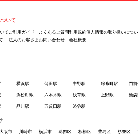
ナビLIVINGを意味します。
２.「利用者」とは、第１章第２条に規定する本サービスを利用する個
人を意味します。
について
３.「本サイト」とは、当社が運営する本サービスに関するウェブサイ
トを意味します。
ついて
ご利用ガイド
よくあるご質問
利用規約
個人情報の取り扱いについ
４.「物件」とは、本サイトに掲載された賃貸物件を意味します。
て
法人のお客さま
お問い合わせ
会社概要
５.「会員」とは、第２章第１条に基づき会員登録が完了した個人を意
味します。
６.「会員情報」とは、会員が第２章第１条に基づき会員登録した情
報、本サービス利用中に当社が登録を求めた情報およびこれらの情報
について会員自身が、追加・変更を行った場合の当該情報を意味しま
駅
横浜駅
蒲田駅
中野駅
錦糸町駅
門前
す。
７.「本会員制度」とは、会員による本サービスの利用の促進を目的と
駅
浜松町駅
六本木駅
浅草駅
上野駅
池袋
した会員制度を意味します。
駅
品川駅
五反田駅
渋谷駅
８.「本規約等」とは、本規約、マイナビLIVINGご契約にあたり取得す
る個人情報の取り扱いについて、定期建物賃貸借契約書およびオプシ
す
ョン注文書を意味します。
９.「契約期間開始日」とは、定期建物賃貸借契約（以下「賃貸借契
大阪市
川崎市
横浜市
葛飾区
板橋区
豊島区
杉並区