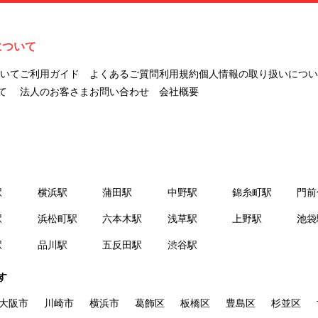
ナビLIVINGを意味します。
２.「利用者」とは、第１章第２条に規定する本サービスを利用する個
人を意味します。
について
３.「本サイト」とは、当社が運営する本サービスに関するウェブサイ
トを意味します。
ついて
ご利用ガイド
よくあるご質問
利用規約
個人情報の取り扱いについ
４.「物件」とは、本サイトに掲載された賃貸物件を意味します。
て
法人のお客さま
お問い合わせ
会社概要
５.「会員」とは、第２章第１条に基づき会員登録が完了した個人を意
味します。
６.「会員情報」とは、会員が第２章第１条に基づき会員登録した情
報、本サービス利用中に当社が登録を求めた情報およびこれらの情報
について会員自身が、追加・変更を行った場合の当該情報を意味しま
駅
横浜駅
蒲田駅
中野駅
錦糸町駅
門前
す。
７.「本会員制度」とは、会員による本サービスの利用の促進を目的と
駅
浜松町駅
六本木駅
浅草駅
上野駅
池袋
した会員制度を意味します。
駅
品川駅
五反田駅
渋谷駅
８.「本規約等」とは、本規約、マイナビLIVINGご契約にあたり取得す
る個人情報の取り扱いについて、定期建物賃貸借契約書およびオプシ
す
ョン注文書を意味します。
９.「契約期間開始日」とは、定期建物賃貸借契約（以下「賃貸借契
大阪市
川崎市
横浜市
葛飾区
板橋区
豊島区
杉並区