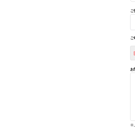
ご
ご
お
※