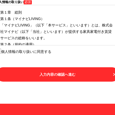
人情報の取り扱い
必須
第１章 総則
第１条（マイナビLIVING）
「マイナビLIVING」（以下「本サービス」といいます）とは、株式会
社マイナビ（以下「当社」といいます）が提供する家具家電付き賃貸
サービスの総称をいいます。
第２条（規約の適用）
１.本サービスを利用する者（以下「利用者」といいます）は、本サー
個人情報の取り扱いに同意する
ビスの利用にあたり、本規約および「マイナビLIVINGご契約にあたり
取得する個人情報の取り扱いについて」の内容をすべて承諾したもの
とみなされます。不承諾の意思表示は、本サービスを利用しないこと
入力内容の確認へ進む
をもってのみ認められるものとし、不承諾の場合には、本サービスを
利用することはできません。
２.利用者は、自らの意思および責任をもって本サービスを利用するも
のとします。
第３条（用語の定義）
１.「本サ―ビス」とは、第１章第１条で規定する当社が運営するマイ