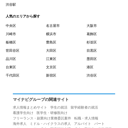
賃借権が発生する日を意味します。
渋谷駅
１０.「予約」とは、会員が当社との間で賃貸借契約を締結
人気のエリアから探す
するために、選んだ物件を保留することを意味します。
１１.「予約情報」とは、物件を予約するために必要な当社
中央区
名古屋市
大阪市
所定の情報を意味します。物件情報や期間、オプション等
川崎市
横浜市
葛飾区
の他に、契約者情報、入居者情報、緊急連絡先の情報も含
板橋区
豊島区
杉並区
みます。
世田谷区
大田区
目黒区
１２.「キャンセル」とは、賃貸借契約締結後から契約期間
品川区
江東区
墨田区
開始日前までに、利用者が賃貸借契約を解除することを意
台東区
文京区
港区
味します。
１３.「中途解約」とは、賃貸借契約期間の途中で、利用者
千代田区
新宿区
渋谷区
が賃貸借契約を終了させることを意味します。
第４条（利用者の禁止行為）
１.利用者は、本サービスを利用する上で次の各号に定める
マイナビグループの関連サイト
行為またはそのおそれのある行為を行ってはならないもの
求人情報まとめサイト
学生の就活
留学経験者の就活
とします。
看護学生向け
医学生・研修医向け
（１）重複、虚偽の情報、または自己以外の情報を登録す
フリーランス・副業向け業務委託案件
転職・求人情報
海外求人
ミドル・ハイクラスの求人
アルバイト
パート
る行為