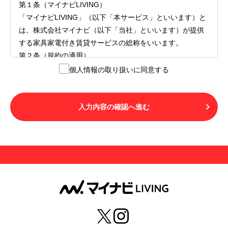
第１条（マイナビLIVING）
「マイナビLIVING」（以下「本サービス」といいます）と
は、株式会社マイナビ（以下「当社」といいます）が提供
する家具家電付き賃貸サービスの総称をいいます。
第２条（規約の適用）
１.本サービスを利用する者（以下「利用者」といいます）
個人情報の取り扱いに同意する
は、本サービスの利用にあたり、本規約および「マイナビ
LIVINGご契約にあたり取得する個人情報の取り扱いについ
て」の内容をすべて承諾したものとみなされます。不承諾
入力内容の確認へ進む
の意思表示は、本サービスを利用しないことをもってのみ
認められるものとし、不承諾の場合には、本サービスを利
用することはできません。
２.利用者は、自らの意思および責任をもって本サービスを
利用するものとします。
第３条（用語の定義）
１.「本サ―ビス」とは、第１章第１条で規定する当社が運
営するマイナビLIVINGを意味します。
２.「利用者」とは、第１章第２条に規定する本サービスを