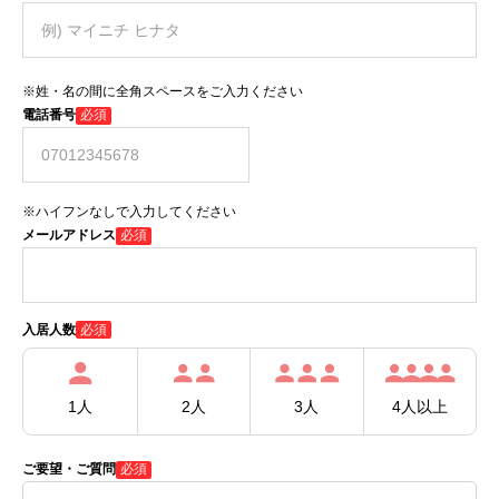
※姓・名の間に全角スペースをご入力ください
電話番号
必須
※ハイフンなしで入力してください
メールアドレス
必須
必須
入居人数
1人
2人
3人
4人以上
ご要望・ご質問
必須