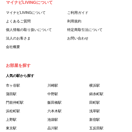
マイナビLIVINGについて
利用する個人を意味します。
３.「本サイト」とは、当社が運営する本サービスに関する
マイナビLIVINGについて
ご利用ガイド
ウェブサイトを意味します。
よくあるご質問
利用規約
４.「物件」とは、本サイトに掲載された賃貸物件を意味し
個人情報の取り扱いについて
特定商取引法について
ます。
法人のお客さま
お問い合わせ
５.「会員」とは、第２章第１条に基づき会員登録が完了し
会社概要
た個人を意味します。
６.「会員情報」とは、会員が第２章第１条に基づき会員登
録した情報、本サービス利用中に当社が登録を求めた情報
お部屋を探す
およびこれらの情報について会員自身が、追加・変更を行
人気の駅から探す
った場合の当該情報を意味します。
７.「本会員制度」とは、会員による本サービスの利用の促
市ヶ谷駅
川崎駅
横浜駅
進を目的とした会員制度を意味します。
蒲田駅
中野駅
錦糸町駅
８.「本規約等」とは、本規約、マイナビLIVINGご契約にあ
門前仲町駅
飯田橋駅
田町駅
たり取得する個人情報の取り扱いについて、定期建物賃貸
浜松町駅
六本木駅
浅草駅
借契約書およびオプション注文書を意味します。
上野駅
池袋駅
新宿駅
９.「契約期間開始日」とは、定期建物賃貸借契約（以下
東京駅
「賃貸借契約」と言います）の開始日のことで、利用者の
品川駅
五反田駅