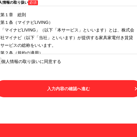
人情報の取り扱い
必須
第１章 総則
第１条（マイナビLIVING）
「マイナビLIVING」（以下「本サービス」といいます）とは、株式会
社マイナビ（以下「当社」といいます）が提供する家具家電付き賃貸
サービスの総称をいいます。
第２条（規約の適用）
１.本サービスを利用する者（以下「利用者」といいます）は、本サー
個人情報の取り扱いに同意する
ビスの利用にあたり、本規約および「マイナビLIVINGご契約にあたり
取得する個人情報の取り扱いについて」の内容をすべて承諾したもの
とみなされます。不承諾の意思表示は、本サービスを利用しないこと
入力内容の確認へ進む
をもってのみ認められるものとし、不承諾の場合には、本サービスを
利用することはできません。
２.利用者は、自らの意思および責任をもって本サービスを利用するも
のとします。
第３条（用語の定義）
１.「本サ―ビス」とは、第１章第１条で規定する当社が運営するマイ