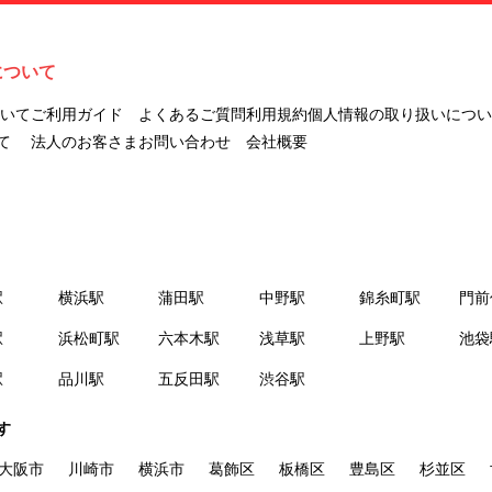
ナビLIVINGを意味します。
２.「利用者」とは、第１章第２条に規定する本サービスを利用する個
人を意味します。
について
３.「本サイト」とは、当社が運営する本サービスに関するウェブサイ
トを意味します。
ついて
ご利用ガイド
よくあるご質問
利用規約
個人情報の取り扱いについ
４.「物件」とは、本サイトに掲載された賃貸物件を意味します。
て
法人のお客さま
お問い合わせ
会社概要
５.「会員」とは、第２章第１条に基づき会員登録が完了した個人を意
味します。
６.「会員情報」とは、会員が第２章第１条に基づき会員登録した情
報、本サービス利用中に当社が登録を求めた情報およびこれらの情報
について会員自身が、追加・変更を行った場合の当該情報を意味しま
駅
横浜駅
蒲田駅
中野駅
錦糸町駅
門前
す。
７.「本会員制度」とは、会員による本サービスの利用の促進を目的と
駅
浜松町駅
六本木駅
浅草駅
上野駅
池袋
した会員制度を意味します。
駅
品川駅
五反田駅
渋谷駅
８.「本規約等」とは、本規約、マイナビLIVINGご契約にあたり取得す
る個人情報の取り扱いについて、定期建物賃貸借契約書およびオプシ
す
ョン注文書を意味します。
９.「契約期間開始日」とは、定期建物賃貸借契約（以下「賃貸借契
大阪市
川崎市
横浜市
葛飾区
板橋区
豊島区
杉並区