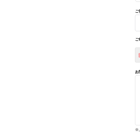
ご
ご
お
※