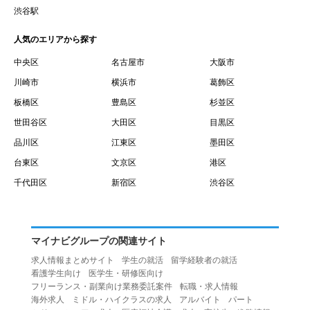
賃借権が発生する日を意味します。
渋谷駅
１０.「予約」とは、会員が当社との間で賃貸借契約を締結
人気のエリアから探す
するために、選んだ物件を保留することを意味します。
１１.「予約情報」とは、物件を予約するために必要な当社
中央区
名古屋市
大阪市
所定の情報を意味します。物件情報や期間、オプション等
川崎市
横浜市
葛飾区
の他に、契約者情報、入居者情報、緊急連絡先の情報も含
板橋区
豊島区
杉並区
みます。
世田谷区
大田区
目黒区
１２.「キャンセル」とは、賃貸借契約締結後から契約期間
品川区
江東区
墨田区
開始日前までに、利用者が賃貸借契約を解除することを意
台東区
文京区
港区
味します。
１３.「中途解約」とは、賃貸借契約期間の途中で、利用者
千代田区
新宿区
渋谷区
が賃貸借契約を終了させることを意味します。
第４条（利用者の禁止行為）
１.利用者は、本サービスを利用する上で次の各号に定める
マイナビグループの関連サイト
行為またはそのおそれのある行為を行ってはならないもの
求人情報まとめサイト
学生の就活
留学経験者の就活
とします。
看護学生向け
医学生・研修医向け
（１）重複、虚偽の情報、または自己以外の情報を登録す
フリーランス・副業向け業務委託案件
転職・求人情報
海外求人
ミドル・ハイクラスの求人
アルバイト
パート
る行為