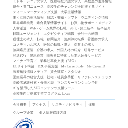
ミドル・シニアの求人
医療福祉介護の求人
高校生の進路情報
（２）第三者になりすまして本サービスを利用する行為
総合・専門ニュース
高校生のチャレンジを応援するサイト
（３）当社または第三者の著作権等の知的財産権、プライ
ティーンマーケティング支援
大学生活情報
働く女性の生活情報
雑誌・書籍・ソフト
ウエディング情報
バシー、その他の権利を侵害する行為
世界遺産検定
総合農業情報サイト
お買い物サポートメディア
（４）当社または第三者を誹謗中傷する行為
人材派遣
Web・ゲーム業界の転職
20代・第二新卒
新卒紹介
（５）当社または第三者に不利益を与える行為
転職エージェント
エグゼクティブ転職
会計士の転職
税理士の求人・転職
顧問紹介
薬剤師の転職
看護師の求人
（６）営利を目的とした行為
コメディカル求人
医師の転職・求人
保育士の求人
（７）政治・選挙・宗教活動またはそれらに類する行為
無期雇用派遣
介護の求人
外国人材の紹介
研修サービス
（８）本サービスの運営を妨害する行為
発送代行
健康経営
障害者に特化した求人紹介サービス
マイナビ子育て
業務効率化支援（BPO）
（９）法令違反、犯罪行為、または公序良俗に反する行為
ECサイト構築・D2C事業支援
My CareerStudy
My CareerID
（１０）暴力的な要求行為、または法的な責任を超えた不
医療施設情報メディア
貸会議室・スタジオ
当な要求行為
医療業界の経営支援
社宅・社員寮手配
リファレンスチェック
（１１）その他当社が不適切であると判断する行為
高齢者施設検索・介護相談
マンスリーマンション予約
AIを活用したSEOコンテンツ支援ツール
２.当社は、前項の定めに該当する行為を行った利用者に対
高校生向け探究学習プログラム Locus
して、事前の通知をすることなく、利用者への本サービス
の提供を停止または中断することができるものとします。
会社概要
アクセス
サスティナビリティ
採用
第５条（免責）
グループ企業
個人情報保護方針
１.当社は、本サービスの利用（これらに伴う当社または第
三者の情報提供行為等を含みます）により、利用者に生じ