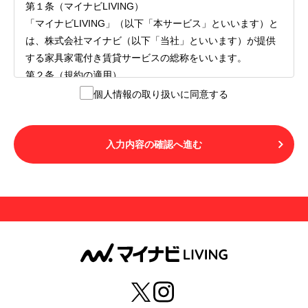
第１条（マイナビLIVING）
「マイナビLIVING」（以下「本サービス」といいます）と
は、株式会社マイナビ（以下「当社」といいます）が提供
する家具家電付き賃貸サービスの総称をいいます。
第２条（規約の適用）
１.本サービスを利用する者（以下「利用者」といいます）
個人情報の取り扱いに同意する
は、本サービスの利用にあたり、本規約および「マイナビ
LIVINGご契約にあたり取得する個人情報の取り扱いについ
て」の内容をすべて承諾したものとみなされます。不承諾
入力内容の確認へ進む
の意思表示は、本サービスを利用しないことをもってのみ
認められるものとし、不承諾の場合には、本サービスを利
用することはできません。
２.利用者は、自らの意思および責任をもって本サービスを
利用するものとします。
第３条（用語の定義）
１.「本サ―ビス」とは、第１章第１条で規定する当社が運
営するマイナビLIVINGを意味します。
２.「利用者」とは、第１章第２条に規定する本サービスを