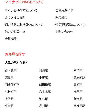
マイナビLIVINGについて
利用する個人を意味します。
３.「本サイト」とは、当社が運営する本サービスに関する
マイナビLIVINGについて
ご利用ガイド
ウェブサイトを意味します。
よくあるご質問
利用規約
４.「物件」とは、本サイトに掲載された賃貸物件を意味し
個人情報の取り扱いについて
特定商取引法について
ます。
法人のお客さま
お問い合わせ
５.「会員」とは、第２章第１条に基づき会員登録が完了し
会社概要
た個人を意味します。
６.「会員情報」とは、会員が第２章第１条に基づき会員登
録した情報、本サービス利用中に当社が登録を求めた情報
お部屋を探す
およびこれらの情報について会員自身が、追加・変更を行
人気の駅から探す
った場合の当該情報を意味します。
７.「本会員制度」とは、会員による本サービスの利用の促
市ヶ谷駅
川崎駅
横浜駅
進を目的とした会員制度を意味します。
蒲田駅
中野駅
錦糸町駅
８.「本規約等」とは、本規約、マイナビLIVINGご契約にあ
門前仲町駅
飯田橋駅
田町駅
たり取得する個人情報の取り扱いについて、定期建物賃貸
浜松町駅
六本木駅
浅草駅
借契約書およびオプション注文書を意味します。
上野駅
池袋駅
新宿駅
９.「契約期間開始日」とは、定期建物賃貸借契約（以下
東京駅
「賃貸借契約」と言います）の開始日のことで、利用者の
品川駅
五反田駅