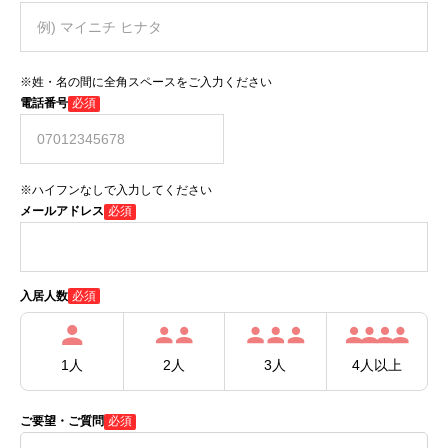
※姓・名の間に全角スペースをご入力ください
電話番号
必須
※ハイフンなしで入力してください
メールアドレス
必須
必須
入居人数
1人
2人
3人
4人以上
ご要望・ご質問
必須