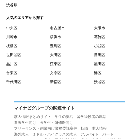
賃借権が発生する日を意味します。
渋谷駅
１０.「予約」とは、会員が当社との間で賃貸借契約を締結
人気のエリアから探す
するために、選んだ物件を保留することを意味します。
１１.「予約情報」とは、物件を予約するために必要な当社
中央区
名古屋市
大阪市
所定の情報を意味します。物件情報や期間、オプション等
川崎市
横浜市
葛飾区
の他に、契約者情報、入居者情報、緊急連絡先の情報も含
板橋区
豊島区
杉並区
みます。
世田谷区
大田区
目黒区
１２.「キャンセル」とは、賃貸借契約締結後から契約期間
品川区
江東区
墨田区
開始日前までに、利用者が賃貸借契約を解除することを意
台東区
文京区
港区
味します。
１３.「中途解約」とは、賃貸借契約期間の途中で、利用者
千代田区
新宿区
渋谷区
が賃貸借契約を終了させることを意味します。
第４条（利用者の禁止行為）
１.利用者は、本サービスを利用する上で次の各号に定める
マイナビグループの関連サイト
行為またはそのおそれのある行為を行ってはならないもの
求人情報まとめサイト
学生の就活
留学経験者の就活
とします。
看護学生向け
医学生・研修医向け
（１）重複、虚偽の情報、または自己以外の情報を登録す
フリーランス・副業向け業務委託案件
転職・求人情報
海外求人
ミドル・ハイクラスの求人
アルバイト
パート
る行為