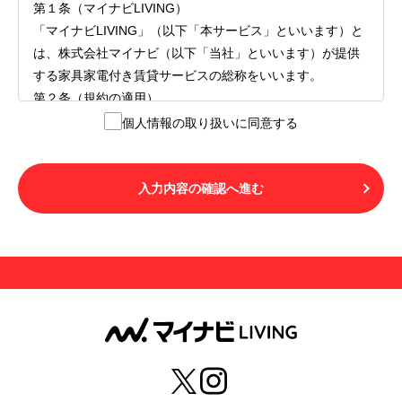
第１条（マイナビLIVING）
「マイナビLIVING」（以下「本サービス」といいます）と
は、株式会社マイナビ（以下「当社」といいます）が提供
する家具家電付き賃貸サービスの総称をいいます。
第２条（規約の適用）
１.本サービスを利用する者（以下「利用者」といいます）
個人情報の取り扱いに同意する
は、本サービスの利用にあたり、本規約および「マイナビ
LIVINGご契約にあたり取得する個人情報の取り扱いについ
て」の内容をすべて承諾したものとみなされます。不承諾
入力内容の確認へ進む
の意思表示は、本サービスを利用しないことをもってのみ
認められるものとし、不承諾の場合には、本サービスを利
用することはできません。
２.利用者は、自らの意思および責任をもって本サービスを
利用するものとします。
第３条（用語の定義）
１.「本サ―ビス」とは、第１章第１条で規定する当社が運
営するマイナビLIVINGを意味します。
２.「利用者」とは、第１章第２条に規定する本サービスを