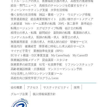
ミドル・シニアの求人
医療福祉介護の求人
高校生の進路情報
（２）第三者になりすまして本サービスを利用する行為
総合・専門ニュース
高校生のチャレンジを応援するサイト
（３）当社または第三者の著作権等の知的財産権、プライ
ティーンマーケティング支援
大学生活情報
働く女性の生活情報
雑誌・書籍・ソフト
ウエディング情報
バシー、その他の権利を侵害する行為
世界遺産検定
総合農業情報サイト
お買い物サポートメディア
（４）当社または第三者を誹謗中傷する行為
人材派遣
Web・ゲーム業界の転職
20代・第二新卒
新卒紹介
（５）当社または第三者に不利益を与える行為
転職エージェント
エグゼクティブ転職
会計士の転職
税理士の求人・転職
顧問紹介
薬剤師の転職
看護師の求人
（６）営利を目的とした行為
コメディカル求人
医師の転職・求人
保育士の求人
（７）政治・選挙・宗教活動またはそれらに類する行為
無期雇用派遣
介護の求人
外国人材の紹介
研修サービス
（８）本サービスの運営を妨害する行為
発送代行
健康経営
障害者に特化した求人紹介サービス
マイナビ子育て
業務効率化支援（BPO）
（９）法令違反、犯罪行為、または公序良俗に反する行為
ECサイト構築・D2C事業支援
My CareerStudy
My CareerID
（１０）暴力的な要求行為、または法的な責任を超えた不
医療施設情報メディア
貸会議室・スタジオ
当な要求行為
医療業界の経営支援
社宅・社員寮手配
リファレンスチェック
（１１）その他当社が不適切であると判断する行為
高齢者施設検索・介護相談
マンスリーマンション予約
AIを活用したSEOコンテンツ支援ツール
２.当社は、前項の定めに該当する行為を行った利用者に対
高校生向け探究学習プログラム Locus
して、事前の通知をすることなく、利用者への本サービス
の提供を停止または中断することができるものとします。
会社概要
アクセス
サスティナビリティ
採用
第５条（免責）
グループ企業
個人情報保護方針
１.当社は、本サービスの利用（これらに伴う当社または第
三者の情報提供行為等を含みます）により、利用者に生じ