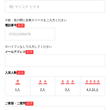
※姓・名の間に全角スペースをご入力ください
電話番号
必須
※ハイフンなしで入力してください
メールアドレス
必須
必須
入居人数
1人
2人
3人
4人以上
ご要望・ご質問
必須