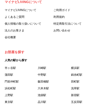
マイナビLIVINGについて
利用する個人を意味します。
３.「本サイト」とは、当社が運営する本サービスに関する
マイナビLIVINGについて
ご利用ガイド
ウェブサイトを意味します。
よくあるご質問
利用規約
４.「物件」とは、本サイトに掲載された賃貸物件を意味し
個人情報の取り扱いについて
特定商取引法について
ます。
法人のお客さま
お問い合わせ
５.「会員」とは、第２章第１条に基づき会員登録が完了し
会社概要
た個人を意味します。
６.「会員情報」とは、会員が第２章第１条に基づき会員登
録した情報、本サービス利用中に当社が登録を求めた情報
お部屋を探す
およびこれらの情報について会員自身が、追加・変更を行
人気の駅から探す
った場合の当該情報を意味します。
７.「本会員制度」とは、会員による本サービスの利用の促
市ヶ谷駅
川崎駅
横浜駅
進を目的とした会員制度を意味します。
蒲田駅
中野駅
錦糸町駅
８.「本規約等」とは、本規約、マイナビLIVINGご契約にあ
門前仲町駅
飯田橋駅
田町駅
たり取得する個人情報の取り扱いについて、定期建物賃貸
浜松町駅
六本木駅
浅草駅
借契約書およびオプション注文書を意味します。
上野駅
池袋駅
新宿駅
９.「契約期間開始日」とは、定期建物賃貸借契約（以下
東京駅
「賃貸借契約」と言います）の開始日のことで、利用者の
品川駅
五反田駅