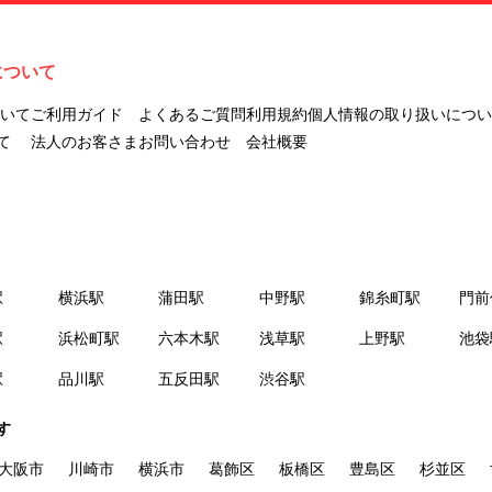
ナビLIVINGを意味します。
２.「利用者」とは、第１章第２条に規定する本サービスを利用する個
人を意味します。
について
３.「本サイト」とは、当社が運営する本サービスに関するウェブサイ
トを意味します。
ついて
ご利用ガイド
よくあるご質問
利用規約
個人情報の取り扱いについ
４.「物件」とは、本サイトに掲載された賃貸物件を意味します。
て
法人のお客さま
お問い合わせ
会社概要
５.「会員」とは、第２章第１条に基づき会員登録が完了した個人を意
味します。
６.「会員情報」とは、会員が第２章第１条に基づき会員登録した情
報、本サービス利用中に当社が登録を求めた情報およびこれらの情報
について会員自身が、追加・変更を行った場合の当該情報を意味しま
駅
横浜駅
蒲田駅
中野駅
錦糸町駅
門前
す。
７.「本会員制度」とは、会員による本サービスの利用の促進を目的と
駅
浜松町駅
六本木駅
浅草駅
上野駅
池袋
した会員制度を意味します。
駅
品川駅
五反田駅
渋谷駅
８.「本規約等」とは、本規約、マイナビLIVINGご契約にあたり取得す
る個人情報の取り扱いについて、定期建物賃貸借契約書およびオプシ
す
ョン注文書を意味します。
９.「契約期間開始日」とは、定期建物賃貸借契約（以下「賃貸借契
大阪市
川崎市
横浜市
葛飾区
板橋区
豊島区
杉並区