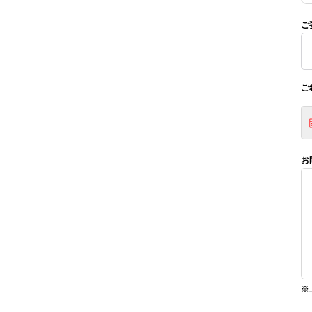
ご
ご
お
※