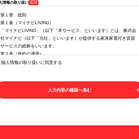
人情報の取り扱い
必須
第１章 総則
第１条（マイナビLIVING）
「マイナビLIVING」（以下「本サービス」といいます）とは、株式会
社マイナビ（以下「当社」といいます）が提供する家具家電付き賃貸
サービスの総称をいいます。
第２条（規約の適用）
１.本サービスを利用する者（以下「利用者」といいます）は、本サー
個人情報の取り扱いに同意する
ビスの利用にあたり、本規約および「マイナビLIVINGご契約にあたり
取得する個人情報の取り扱いについて」の内容をすべて承諾したもの
とみなされます。不承諾の意思表示は、本サービスを利用しないこと
入力内容の確認へ進む
をもってのみ認められるものとし、不承諾の場合には、本サービスを
利用することはできません。
２.利用者は、自らの意思および責任をもって本サービスを利用するも
のとします。
第３条（用語の定義）
１.「本サ―ビス」とは、第１章第１条で規定する当社が運営するマイ