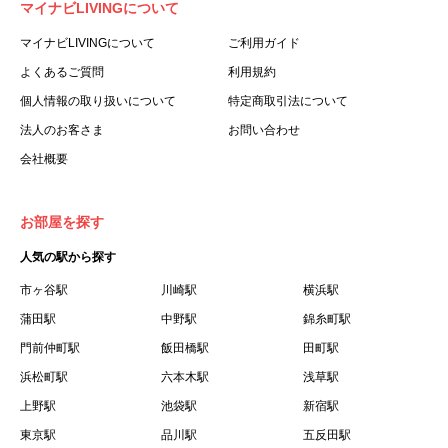
マイナビLIVINGについて
利用する個人を意味します。
３.「本サイト」とは、当社が運営する本サービスに関する
マイナビLIVINGについて
ご利用ガイド
ウェブサイトを意味します。
よくあるご質問
利用規約
４.「物件」とは、本サイトに掲載された賃貸物件を意味し
個人情報の取り扱いについて
特定商取引法について
ます。
法人のお客さま
お問い合わせ
５.「会員」とは、第２章第１条に基づき会員登録が完了し
会社概要
た個人を意味します。
６.「会員情報」とは、会員が第２章第１条に基づき会員登
録した情報、本サービス利用中に当社が登録を求めた情報
お部屋を探す
およびこれらの情報について会員自身が、追加・変更を行
人気の駅から探す
った場合の当該情報を意味します。
７.「本会員制度」とは、会員による本サービスの利用の促
市ヶ谷駅
川崎駅
横浜駅
進を目的とした会員制度を意味します。
蒲田駅
中野駅
錦糸町駅
８.「本規約等」とは、本規約、マイナビLIVINGご契約にあ
門前仲町駅
飯田橋駅
田町駅
たり取得する個人情報の取り扱いについて、定期建物賃貸
浜松町駅
六本木駅
浅草駅
借契約書およびオプション注文書を意味します。
上野駅
池袋駅
新宿駅
９.「契約期間開始日」とは、定期建物賃貸借契約（以下
東京駅
「賃貸借契約」と言います）の開始日のことで、利用者の
品川駅
五反田駅