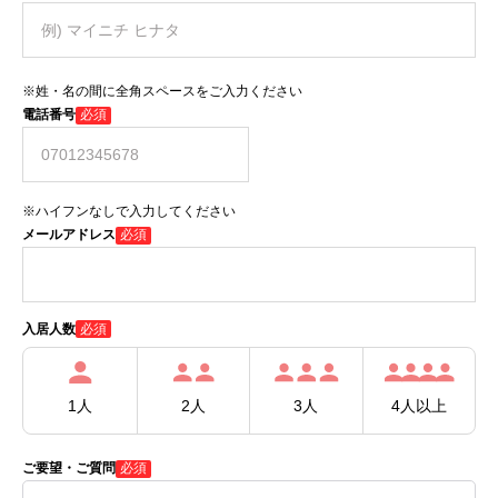
※姓・名の間に全角スペースをご入力ください
電話番号
必須
※ハイフンなしで入力してください
メールアドレス
必須
必須
入居人数
1人
2人
3人
4人以上
ご要望・ご質問
必須