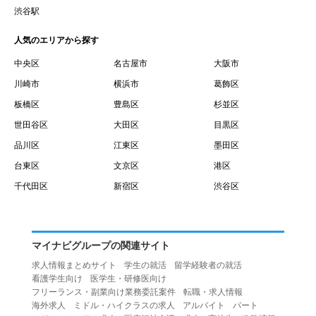
賃借権が発生する日を意味します。
渋谷駅
１０.「予約」とは、会員が当社との間で賃貸借契約を締結
人気のエリアから探す
するために、選んだ物件を保留することを意味します。
１１.「予約情報」とは、物件を予約するために必要な当社
中央区
名古屋市
大阪市
所定の情報を意味します。物件情報や期間、オプション等
川崎市
横浜市
葛飾区
の他に、契約者情報、入居者情報、緊急連絡先の情報も含
板橋区
豊島区
杉並区
みます。
世田谷区
大田区
目黒区
１２.「キャンセル」とは、賃貸借契約締結後から契約期間
品川区
江東区
墨田区
開始日前までに、利用者が賃貸借契約を解除することを意
台東区
文京区
港区
味します。
１３.「中途解約」とは、賃貸借契約期間の途中で、利用者
千代田区
新宿区
渋谷区
が賃貸借契約を終了させることを意味します。
第４条（利用者の禁止行為）
１.利用者は、本サービスを利用する上で次の各号に定める
マイナビグループの関連サイト
行為またはそのおそれのある行為を行ってはならないもの
求人情報まとめサイト
学生の就活
留学経験者の就活
とします。
看護学生向け
医学生・研修医向け
（１）重複、虚偽の情報、または自己以外の情報を登録す
フリーランス・副業向け業務委託案件
転職・求人情報
海外求人
ミドル・ハイクラスの求人
アルバイト
パート
る行為