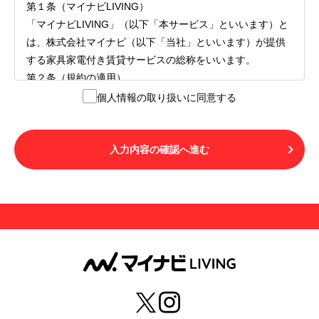
第１条（マイナビLIVING）
「マイナビLIVING」（以下「本サービス」といいます）と
は、株式会社マイナビ（以下「当社」といいます）が提供
する家具家電付き賃貸サービスの総称をいいます。
第２条（規約の適用）
１.本サービスを利用する者（以下「利用者」といいます）
個人情報の取り扱いに同意する
は、本サービスの利用にあたり、本規約および「マイナビ
LIVINGご契約にあたり取得する個人情報の取り扱いについ
て」の内容をすべて承諾したものとみなされます。不承諾
入力内容の確認へ進む
の意思表示は、本サービスを利用しないことをもってのみ
認められるものとし、不承諾の場合には、本サービスを利
用することはできません。
２.利用者は、自らの意思および責任をもって本サービスを
利用するものとします。
第３条（用語の定義）
１.「本サ―ビス」とは、第１章第１条で規定する当社が運
営するマイナビLIVINGを意味します。
２.「利用者」とは、第１章第２条に規定する本サービスを