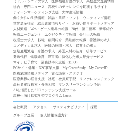
ミドル・シニアの求人
医療福祉介護の求人
高校生の進路情報
（２）第三者になりすまして本サービスを利用する行為
総合・専門ニュース
高校生のチャレンジを応援するサイト
（３）当社または第三者の著作権等の知的財産権、プライ
ティーンマーケティング支援
大学生活情報
働く女性の生活情報
雑誌・書籍・ソフト
ウエディング情報
バシー、その他の権利を侵害する行為
世界遺産検定
総合農業情報サイト
お買い物サポートメディア
（４）当社または第三者を誹謗中傷する行為
人材派遣
Web・ゲーム業界の転職
20代・第二新卒
新卒紹介
（５）当社または第三者に不利益を与える行為
転職エージェント
エグゼクティブ転職
会計士の転職
税理士の求人・転職
顧問紹介
薬剤師の転職
看護師の求人
（６）営利を目的とした行為
コメディカル求人
医師の転職・求人
保育士の求人
（７）政治・選挙・宗教活動またはそれらに類する行為
無期雇用派遣
介護の求人
外国人材の紹介
研修サービス
（８）本サービスの運営を妨害する行為
発送代行
健康経営
障害者に特化した求人紹介サービス
マイナビ子育て
業務効率化支援（BPO）
（９）法令違反、犯罪行為、または公序良俗に反する行為
ECサイト構築・D2C事業支援
My CareerStudy
My CareerID
（１０）暴力的な要求行為、または法的な責任を超えた不
医療施設情報メディア
貸会議室・スタジオ
当な要求行為
医療業界の経営支援
社宅・社員寮手配
リファレンスチェック
（１１）その他当社が不適切であると判断する行為
高齢者施設検索・介護相談
マンスリーマンション予約
AIを活用したSEOコンテンツ支援ツール
２.当社は、前項の定めに該当する行為を行った利用者に対
高校生向け探究学習プログラム Locus
して、事前の通知をすることなく、利用者への本サービス
の提供を停止または中断することができるものとします。
会社概要
アクセス
サスティナビリティ
採用
第５条（免責）
グループ企業
個人情報保護方針
１.当社は、本サービスの利用（これらに伴う当社または第
三者の情報提供行為等を含みます）により、利用者に生じ