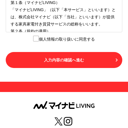
第１条（マイナビLIVING）
「マイナビLIVING」（以下「本サービス」といいます）と
は、株式会社マイナビ（以下「当社」といいます）が提供
する家具家電付き賃貸サービスの総称をいいます。
第２条（規約の適用）
１.本サービスを利用する者（以下「利用者」といいます）
個人情報の取り扱いに同意する
は、本サービスの利用にあたり、本規約および「マイナビ
LIVINGご契約にあたり取得する個人情報の取り扱いについ
て」の内容をすべて承諾したものとみなされます。不承諾
入力内容の確認へ進む
の意思表示は、本サービスを利用しないことをもってのみ
認められるものとし、不承諾の場合には、本サービスを利
用することはできません。
２.利用者は、自らの意思および責任をもって本サービスを
利用するものとします。
第３条（用語の定義）
１.「本サ―ビス」とは、第１章第１条で規定する当社が運
営するマイナビLIVINGを意味します。
２.「利用者」とは、第１章第２条に規定する本サービスを