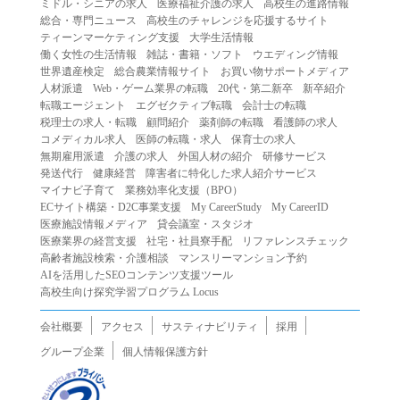
ミドル・シニアの求人
医療福祉介護の求人
高校生の進路情報
（２）第三者になりすまして本サービスを利用する行為
総合・専門ニュース
高校生のチャレンジを応援するサイト
（３）当社または第三者の著作権等の知的財産権、プライ
ティーンマーケティング支援
大学生活情報
働く女性の生活情報
雑誌・書籍・ソフト
ウエディング情報
バシー、その他の権利を侵害する行為
世界遺産検定
総合農業情報サイト
お買い物サポートメディア
（４）当社または第三者を誹謗中傷する行為
人材派遣
Web・ゲーム業界の転職
20代・第二新卒
新卒紹介
（５）当社または第三者に不利益を与える行為
転職エージェント
エグゼクティブ転職
会計士の転職
税理士の求人・転職
顧問紹介
薬剤師の転職
看護師の求人
（６）営利を目的とした行為
コメディカル求人
医師の転職・求人
保育士の求人
（７）政治・選挙・宗教活動またはそれらに類する行為
無期雇用派遣
介護の求人
外国人材の紹介
研修サービス
（８）本サービスの運営を妨害する行為
発送代行
健康経営
障害者に特化した求人紹介サービス
マイナビ子育て
業務効率化支援（BPO）
（９）法令違反、犯罪行為、または公序良俗に反する行為
ECサイト構築・D2C事業支援
My CareerStudy
My CareerID
（１０）暴力的な要求行為、または法的な責任を超えた不
医療施設情報メディア
貸会議室・スタジオ
当な要求行為
医療業界の経営支援
社宅・社員寮手配
リファレンスチェック
（１１）その他当社が不適切であると判断する行為
高齢者施設検索・介護相談
マンスリーマンション予約
AIを活用したSEOコンテンツ支援ツール
２.当社は、前項の定めに該当する行為を行った利用者に対
高校生向け探究学習プログラム Locus
して、事前の通知をすることなく、利用者への本サービス
の提供を停止または中断することができるものとします。
会社概要
アクセス
サスティナビリティ
採用
第５条（免責）
グループ企業
個人情報保護方針
１.当社は、本サービスの利用（これらに伴う当社または第
三者の情報提供行為等を含みます）により、利用者に生じ