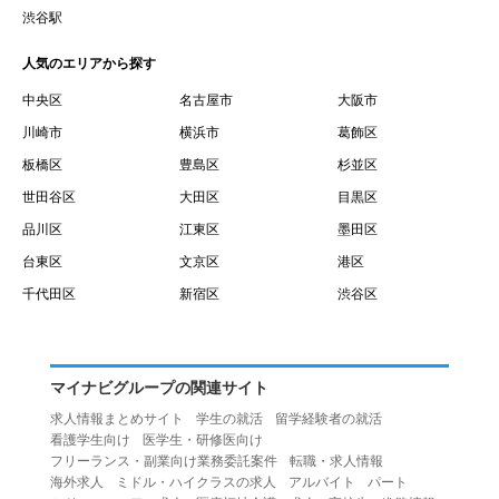
賃借権が発生する日を意味します。
渋谷駅
１０.「予約」とは、会員が当社との間で賃貸借契約を締結
人気のエリアから探す
するために、選んだ物件を保留することを意味します。
１１.「予約情報」とは、物件を予約するために必要な当社
中央区
名古屋市
大阪市
所定の情報を意味します。物件情報や期間、オプション等
川崎市
横浜市
葛飾区
の他に、契約者情報、入居者情報、緊急連絡先の情報も含
板橋区
豊島区
杉並区
みます。
世田谷区
大田区
目黒区
１２.「キャンセル」とは、賃貸借契約締結後から契約期間
品川区
江東区
墨田区
開始日前までに、利用者が賃貸借契約を解除することを意
台東区
文京区
港区
味します。
１３.「中途解約」とは、賃貸借契約期間の途中で、利用者
千代田区
新宿区
渋谷区
が賃貸借契約を終了させることを意味します。
第４条（利用者の禁止行為）
１.利用者は、本サービスを利用する上で次の各号に定める
マイナビグループの関連サイト
行為またはそのおそれのある行為を行ってはならないもの
求人情報まとめサイト
学生の就活
留学経験者の就活
とします。
看護学生向け
医学生・研修医向け
（１）重複、虚偽の情報、または自己以外の情報を登録す
フリーランス・副業向け業務委託案件
転職・求人情報
海外求人
ミドル・ハイクラスの求人
アルバイト
パート
る行為