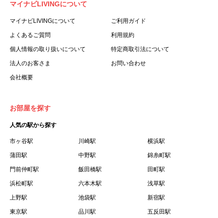
マイナビLIVINGについて
利用する個人を意味します。
３.「本サイト」とは、当社が運営する本サービスに関する
マイナビLIVINGについて
ご利用ガイド
ウェブサイトを意味します。
よくあるご質問
利用規約
４.「物件」とは、本サイトに掲載された賃貸物件を意味し
個人情報の取り扱いについて
特定商取引法について
ます。
法人のお客さま
お問い合わせ
５.「会員」とは、第２章第１条に基づき会員登録が完了し
会社概要
た個人を意味します。
６.「会員情報」とは、会員が第２章第１条に基づき会員登
録した情報、本サービス利用中に当社が登録を求めた情報
お部屋を探す
およびこれらの情報について会員自身が、追加・変更を行
人気の駅から探す
った場合の当該情報を意味します。
７.「本会員制度」とは、会員による本サービスの利用の促
市ヶ谷駅
川崎駅
横浜駅
進を目的とした会員制度を意味します。
蒲田駅
中野駅
錦糸町駅
８.「本規約等」とは、本規約、マイナビLIVINGご契約にあ
門前仲町駅
飯田橋駅
田町駅
たり取得する個人情報の取り扱いについて、定期建物賃貸
浜松町駅
六本木駅
浅草駅
借契約書およびオプション注文書を意味します。
上野駅
池袋駅
新宿駅
９.「契約期間開始日」とは、定期建物賃貸借契約（以下
東京駅
「賃貸借契約」と言います）の開始日のことで、利用者の
品川駅
五反田駅