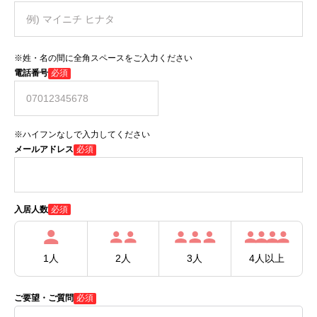
※姓・名の間に全角スペースをご入力ください
電話番号
必須
※ハイフンなしで入力してください
メールアドレス
必須
必須
入居人数
1人
2人
3人
4人以上
ご要望・ご質問
必須