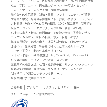
ミドル・シニアの求人
医療福祉介護の求人
高校生の進路情報
（２）第三者になりすまして本サービスを利用する行為
総合・専門ニュース
高校生のチャレンジを応援するサイト
（３）当社または第三者の著作権等の知的財産権、プライ
ティーンマーケティング支援
大学生活情報
働く女性の生活情報
雑誌・書籍・ソフト
ウエディング情報
バシー、その他の権利を侵害する行為
世界遺産検定
総合農業情報サイト
お買い物サポートメディア
（４）当社または第三者を誹謗中傷する行為
人材派遣
Web・ゲーム業界の転職
20代・第二新卒
新卒紹介
（５）当社または第三者に不利益を与える行為
転職エージェント
エグゼクティブ転職
会計士の転職
税理士の求人・転職
顧問紹介
薬剤師の転職
看護師の求人
（６）営利を目的とした行為
コメディカル求人
医師の転職・求人
保育士の求人
（７）政治・選挙・宗教活動またはそれらに類する行為
無期雇用派遣
介護の求人
外国人材の紹介
研修サービス
（８）本サービスの運営を妨害する行為
発送代行
健康経営
障害者に特化した求人紹介サービス
マイナビ子育て
業務効率化支援（BPO）
（９）法令違反、犯罪行為、または公序良俗に反する行為
ECサイト構築・D2C事業支援
My CareerStudy
My CareerID
（１０）暴力的な要求行為、または法的な責任を超えた不
医療施設情報メディア
貸会議室・スタジオ
当な要求行為
医療業界の経営支援
社宅・社員寮手配
リファレンスチェック
（１１）その他当社が不適切であると判断する行為
高齢者施設検索・介護相談
マンスリーマンション予約
AIを活用したSEOコンテンツ支援ツール
２.当社は、前項の定めに該当する行為を行った利用者に対
高校生向け探究学習プログラム Locus
して、事前の通知をすることなく、利用者への本サービス
の提供を停止または中断することができるものとします。
会社概要
アクセス
サスティナビリティ
採用
第５条（免責）
グループ企業
個人情報保護方針
１.当社は、本サービスの利用（これらに伴う当社または第
三者の情報提供行為等を含みます）により、利用者に生じ