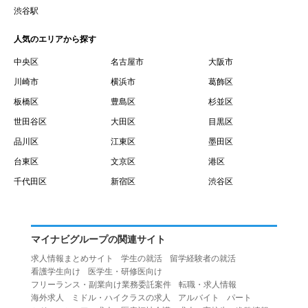
賃借権が発生する日を意味します。
渋谷駅
１０.「予約」とは、会員が当社との間で賃貸借契約を締結
人気のエリアから探す
するために、選んだ物件を保留することを意味します。
１１.「予約情報」とは、物件を予約するために必要な当社
中央区
名古屋市
大阪市
所定の情報を意味します。物件情報や期間、オプション等
川崎市
横浜市
葛飾区
の他に、契約者情報、入居者情報、緊急連絡先の情報も含
板橋区
豊島区
杉並区
みます。
世田谷区
大田区
目黒区
１２.「キャンセル」とは、賃貸借契約締結後から契約期間
品川区
江東区
墨田区
開始日前までに、利用者が賃貸借契約を解除することを意
台東区
文京区
港区
味します。
１３.「中途解約」とは、賃貸借契約期間の途中で、利用者
千代田区
新宿区
渋谷区
が賃貸借契約を終了させることを意味します。
第４条（利用者の禁止行為）
１.利用者は、本サービスを利用する上で次の各号に定める
マイナビグループの関連サイト
行為またはそのおそれのある行為を行ってはならないもの
求人情報まとめサイト
学生の就活
留学経験者の就活
とします。
看護学生向け
医学生・研修医向け
（１）重複、虚偽の情報、または自己以外の情報を登録す
フリーランス・副業向け業務委託案件
転職・求人情報
海外求人
ミドル・ハイクラスの求人
アルバイト
パート
る行為