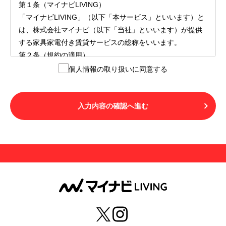
第１条（マイナビLIVING）
「マイナビLIVING」（以下「本サービス」といいます）と
は、株式会社マイナビ（以下「当社」といいます）が提供
する家具家電付き賃貸サービスの総称をいいます。
第２条（規約の適用）
１.本サービスを利用する者（以下「利用者」といいます）
個人情報の取り扱いに同意する
は、本サービスの利用にあたり、本規約および「マイナビ
LIVINGご契約にあたり取得する個人情報の取り扱いについ
て」の内容をすべて承諾したものとみなされます。不承諾
入力内容の確認へ進む
の意思表示は、本サービスを利用しないことをもってのみ
認められるものとし、不承諾の場合には、本サービスを利
用することはできません。
２.利用者は、自らの意思および責任をもって本サービスを
利用するものとします。
第３条（用語の定義）
１.「本サ―ビス」とは、第１章第１条で規定する当社が運
営するマイナビLIVINGを意味します。
２.「利用者」とは、第１章第２条に規定する本サービスを