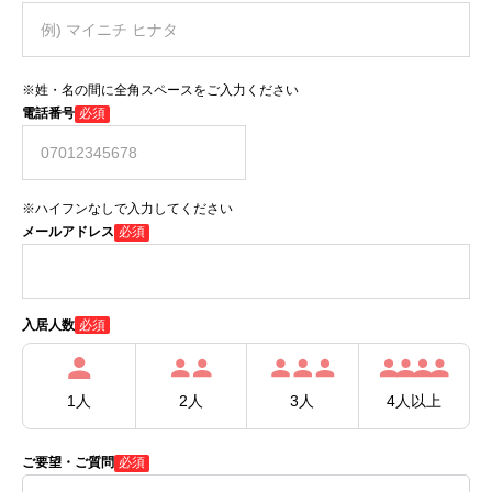
※姓・名の間に全角スペースをご入力ください
電話番号
必須
※ハイフンなしで入力してください
メールアドレス
必須
必須
入居人数
1人
2人
3人
4人以上
ご要望・ご質問
必須