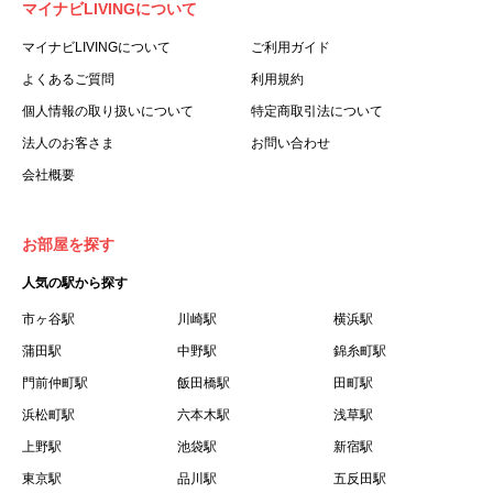
マイナビLIVINGについて
利用する個人を意味します。
３.「本サイト」とは、当社が運営する本サービスに関する
マイナビLIVINGについて
ご利用ガイド
ウェブサイトを意味します。
よくあるご質問
利用規約
４.「物件」とは、本サイトに掲載された賃貸物件を意味し
個人情報の取り扱いについて
特定商取引法について
ます。
法人のお客さま
お問い合わせ
５.「会員」とは、第２章第１条に基づき会員登録が完了し
会社概要
た個人を意味します。
６.「会員情報」とは、会員が第２章第１条に基づき会員登
録した情報、本サービス利用中に当社が登録を求めた情報
お部屋を探す
およびこれらの情報について会員自身が、追加・変更を行
人気の駅から探す
った場合の当該情報を意味します。
７.「本会員制度」とは、会員による本サービスの利用の促
市ヶ谷駅
川崎駅
横浜駅
進を目的とした会員制度を意味します。
蒲田駅
中野駅
錦糸町駅
８.「本規約等」とは、本規約、マイナビLIVINGご契約にあ
門前仲町駅
飯田橋駅
田町駅
たり取得する個人情報の取り扱いについて、定期建物賃貸
浜松町駅
六本木駅
浅草駅
借契約書およびオプション注文書を意味します。
上野駅
池袋駅
新宿駅
９.「契約期間開始日」とは、定期建物賃貸借契約（以下
東京駅
「賃貸借契約」と言います）の開始日のことで、利用者の
品川駅
五反田駅