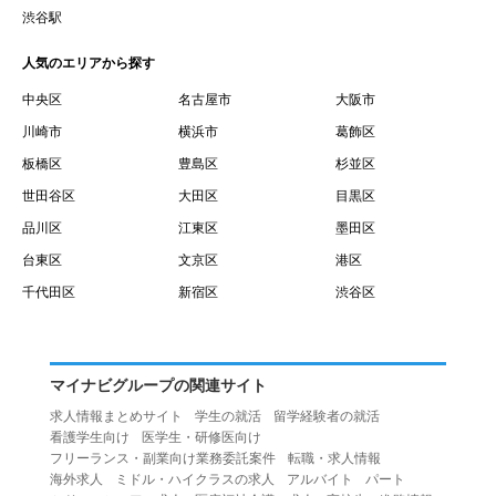
賃借権が発生する日を意味します。
渋谷駅
１０.「予約」とは、会員が当社との間で賃貸借契約を締結
人気のエリアから探す
するために、選んだ物件を保留することを意味します。
１１.「予約情報」とは、物件を予約するために必要な当社
中央区
名古屋市
大阪市
所定の情報を意味します。物件情報や期間、オプション等
川崎市
横浜市
葛飾区
の他に、契約者情報、入居者情報、緊急連絡先の情報も含
板橋区
豊島区
杉並区
みます。
世田谷区
大田区
目黒区
１２.「キャンセル」とは、賃貸借契約締結後から契約期間
品川区
江東区
墨田区
開始日前までに、利用者が賃貸借契約を解除することを意
台東区
文京区
港区
味します。
１３.「中途解約」とは、賃貸借契約期間の途中で、利用者
千代田区
新宿区
渋谷区
が賃貸借契約を終了させることを意味します。
第４条（利用者の禁止行為）
１.利用者は、本サービスを利用する上で次の各号に定める
マイナビグループの関連サイト
行為またはそのおそれのある行為を行ってはならないもの
求人情報まとめサイト
学生の就活
留学経験者の就活
とします。
看護学生向け
医学生・研修医向け
（１）重複、虚偽の情報、または自己以外の情報を登録す
フリーランス・副業向け業務委託案件
転職・求人情報
海外求人
ミドル・ハイクラスの求人
アルバイト
パート
る行為