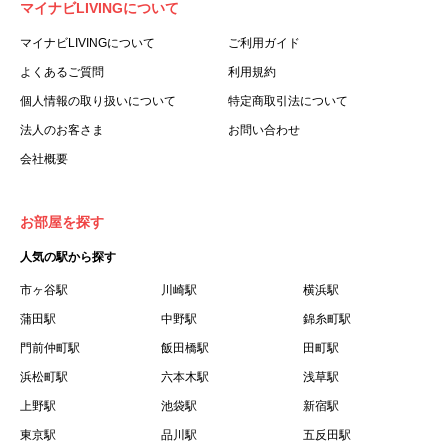
マイナビLIVINGについて
利用する個人を意味します。
３.「本サイト」とは、当社が運営する本サービスに関する
マイナビLIVINGについて
ご利用ガイド
ウェブサイトを意味します。
よくあるご質問
利用規約
４.「物件」とは、本サイトに掲載された賃貸物件を意味し
個人情報の取り扱いについて
特定商取引法について
ます。
法人のお客さま
お問い合わせ
５.「会員」とは、第２章第１条に基づき会員登録が完了し
会社概要
た個人を意味します。
６.「会員情報」とは、会員が第２章第１条に基づき会員登
録した情報、本サービス利用中に当社が登録を求めた情報
お部屋を探す
およびこれらの情報について会員自身が、追加・変更を行
人気の駅から探す
った場合の当該情報を意味します。
７.「本会員制度」とは、会員による本サービスの利用の促
市ヶ谷駅
川崎駅
横浜駅
進を目的とした会員制度を意味します。
蒲田駅
中野駅
錦糸町駅
８.「本規約等」とは、本規約、マイナビLIVINGご契約にあ
門前仲町駅
飯田橋駅
田町駅
たり取得する個人情報の取り扱いについて、定期建物賃貸
浜松町駅
六本木駅
浅草駅
借契約書およびオプション注文書を意味します。
上野駅
池袋駅
新宿駅
９.「契約期間開始日」とは、定期建物賃貸借契約（以下
東京駅
「賃貸借契約」と言います）の開始日のことで、利用者の
品川駅
五反田駅