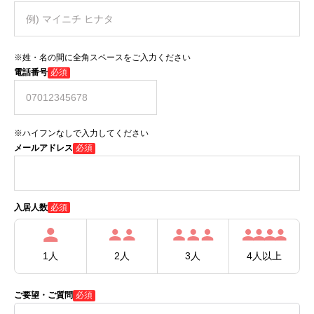
※姓・名の間に全角スペースをご入力ください
電話番号
必須
※ハイフンなしで入力してください
メールアドレス
必須
必須
入居人数
1人
2人
3人
4人以上
ご要望・ご質問
必須