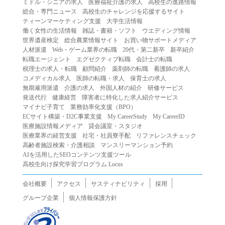
ミドル・シニアの求人
医療福祉介護の求人
高校生の進路情報
（２）第三者になりすまして本サービスを利用する行為
総合・専門ニュース
高校生のチャレンジを応援するサイト
（３）当社または第三者の著作権等の知的財産権、プライ
ティーンマーケティング支援
大学生活情報
働く女性の生活情報
雑誌・書籍・ソフト
ウエディング情報
バシー、その他の権利を侵害する行為
世界遺産検定
総合農業情報サイト
お買い物サポートメディア
（４）当社または第三者を誹謗中傷する行為
人材派遣
Web・ゲーム業界の転職
20代・第二新卒
新卒紹介
（５）当社または第三者に不利益を与える行為
転職エージェント
エグゼクティブ転職
会計士の転職
税理士の求人・転職
顧問紹介
薬剤師の転職
看護師の求人
（６）営利を目的とした行為
コメディカル求人
医師の転職・求人
保育士の求人
（７）政治・選挙・宗教活動またはそれらに類する行為
無期雇用派遣
介護の求人
外国人材の紹介
研修サービス
（８）本サービスの運営を妨害する行為
発送代行
健康経営
障害者に特化した求人紹介サービス
マイナビ子育て
業務効率化支援（BPO）
（９）法令違反、犯罪行為、または公序良俗に反する行為
ECサイト構築・D2C事業支援
My CareerStudy
My CareerID
（１０）暴力的な要求行為、または法的な責任を超えた不
医療施設情報メディア
貸会議室・スタジオ
当な要求行為
医療業界の経営支援
社宅・社員寮手配
リファレンスチェック
（１１）その他当社が不適切であると判断する行為
高齢者施設検索・介護相談
マンスリーマンション予約
AIを活用したSEOコンテンツ支援ツール
２.当社は、前項の定めに該当する行為を行った利用者に対
高校生向け探究学習プログラム Locus
して、事前の通知をすることなく、利用者への本サービス
の提供を停止または中断することができるものとします。
会社概要
アクセス
サスティナビリティ
採用
第５条（免責）
グループ企業
個人情報保護方針
１.当社は、本サービスの利用（これらに伴う当社または第
三者の情報提供行為等を含みます）により、利用者に生じ