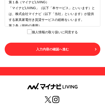
第１条（マイナビLIVING）
「マイナビLIVING」（以下「本サービス」といいます）と
は、株式会社マイナビ（以下「当社」といいます）が提供
する家具家電付き賃貸サービスの総称をいいます。
第２条（規約の適用）
１.本サービスを利用する者（以下「利用者」といいます）
個人情報の取り扱いに同意する
は、本サービスの利用にあたり、本規約および「マイナビ
LIVINGご契約にあたり取得する個人情報の取り扱いについ
て」の内容をすべて承諾したものとみなされます。不承諾
入力内容の確認へ進む
の意思表示は、本サービスを利用しないことをもってのみ
認められるものとし、不承諾の場合には、本サービスを利
用することはできません。
２.利用者は、自らの意思および責任をもって本サービスを
利用するものとします。
第３条（用語の定義）
１.「本サ―ビス」とは、第１章第１条で規定する当社が運
営するマイナビLIVINGを意味します。
２.「利用者」とは、第１章第２条に規定する本サービスを