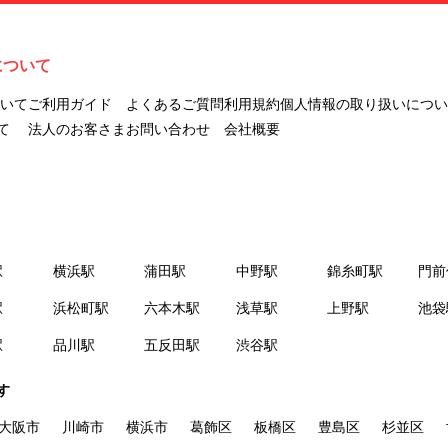
ナビLIVINGを意味します。
２.「利用者」とは、第１章第２条に規定する本サービスを利用する個
人を意味します。
について
３.「本サイト」とは、当社が運営する本サービスに関するウェブサイ
トを意味します。
ついて
ご利用ガイド
よくあるご質問
利用規約
個人情報の取り扱いについ
４.「物件」とは、本サイトに掲載された賃貸物件を意味します。
て
法人のお客さま
お問い合わせ
会社概要
５.「会員」とは、第２章第１条に基づき会員登録が完了した個人を意
味します。
６.「会員情報」とは、会員が第２章第１条に基づき会員登録した情
報、本サービス利用中に当社が登録を求めた情報およびこれらの情報
について会員自身が、追加・変更を行った場合の当該情報を意味しま
駅
横浜駅
蒲田駅
中野駅
錦糸町駅
門前
す。
７.「本会員制度」とは、会員による本サービスの利用の促進を目的と
駅
浜松町駅
六本木駅
浅草駅
上野駅
池袋
した会員制度を意味します。
駅
品川駅
五反田駅
渋谷駅
８.「本規約等」とは、本規約、マイナビLIVINGご契約にあたり取得す
る個人情報の取り扱いについて、定期建物賃貸借契約書およびオプシ
す
ョン注文書を意味します。
９.「契約期間開始日」とは、定期建物賃貸借契約（以下「賃貸借契
大阪市
川崎市
横浜市
葛飾区
板橋区
豊島区
杉並区