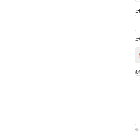
ご
ご
お
※