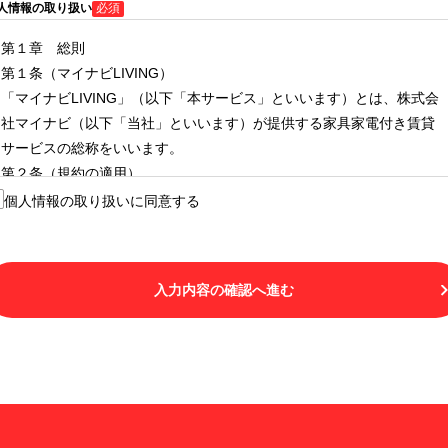
人情報の取り扱い
必須
第１章 総則
第１条（マイナビLIVING）
「マイナビLIVING」（以下「本サービス」といいます）とは、株式会
社マイナビ（以下「当社」といいます）が提供する家具家電付き賃貸
サービスの総称をいいます。
第２条（規約の適用）
１.本サービスを利用する者（以下「利用者」といいます）は、本サー
個人情報の取り扱いに同意する
ビスの利用にあたり、本規約および「マイナビLIVINGご契約にあたり
取得する個人情報の取り扱いについて」の内容をすべて承諾したもの
とみなされます。不承諾の意思表示は、本サービスを利用しないこと
入力内容の確認へ進む
をもってのみ認められるものとし、不承諾の場合には、本サービスを
利用することはできません。
２.利用者は、自らの意思および責任をもって本サービスを利用するも
のとします。
第３条（用語の定義）
１.「本サ―ビス」とは、第１章第１条で規定する当社が運営するマイ