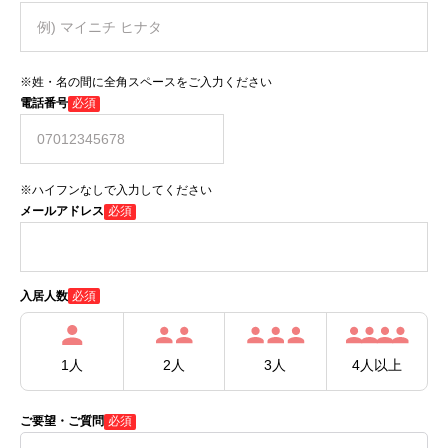
※姓・名の間に全角スペースをご入力ください
電話番号
必須
※ハイフンなしで入力してください
メールアドレス
必須
必須
入居人数
1人
2人
3人
4人以上
ご要望・ご質問
必須