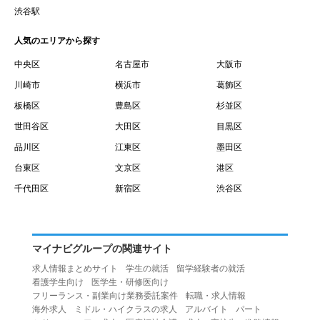
賃借権が発生する日を意味します。
渋谷駅
１０.「予約」とは、会員が当社との間で賃貸借契約を締結
人気のエリアから探す
するために、選んだ物件を保留することを意味します。
１１.「予約情報」とは、物件を予約するために必要な当社
中央区
名古屋市
大阪市
所定の情報を意味します。物件情報や期間、オプション等
川崎市
横浜市
葛飾区
の他に、契約者情報、入居者情報、緊急連絡先の情報も含
板橋区
豊島区
杉並区
みます。
世田谷区
大田区
目黒区
１２.「キャンセル」とは、賃貸借契約締結後から契約期間
品川区
江東区
墨田区
開始日前までに、利用者が賃貸借契約を解除することを意
台東区
文京区
港区
味します。
１３.「中途解約」とは、賃貸借契約期間の途中で、利用者
千代田区
新宿区
渋谷区
が賃貸借契約を終了させることを意味します。
第４条（利用者の禁止行為）
１.利用者は、本サービスを利用する上で次の各号に定める
マイナビグループの関連サイト
行為またはそのおそれのある行為を行ってはならないもの
求人情報まとめサイト
学生の就活
留学経験者の就活
とします。
看護学生向け
医学生・研修医向け
（１）重複、虚偽の情報、または自己以外の情報を登録す
フリーランス・副業向け業務委託案件
転職・求人情報
海外求人
ミドル・ハイクラスの求人
アルバイト
パート
る行為