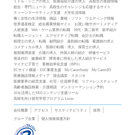
ミドル・シニアの求人
医療福祉介護の求人
高校生の進路情報
（２）第三者になりすまして本サービスを利用する行為
総合・専門ニュース
高校生のチャレンジを応援するサイト
（３）当社または第三者の著作権等の知的財産権、プライ
ティーンマーケティング支援
大学生活情報
働く女性の生活情報
雑誌・書籍・ソフト
ウエディング情報
バシー、その他の権利を侵害する行為
世界遺産検定
総合農業情報サイト
お買い物サポートメディア
（４）当社または第三者を誹謗中傷する行為
人材派遣
Web・ゲーム業界の転職
20代・第二新卒
新卒紹介
（５）当社または第三者に不利益を与える行為
転職エージェント
エグゼクティブ転職
会計士の転職
税理士の求人・転職
顧問紹介
薬剤師の転職
看護師の求人
（６）営利を目的とした行為
コメディカル求人
医師の転職・求人
保育士の求人
（７）政治・選挙・宗教活動またはそれらに類する行為
無期雇用派遣
介護の求人
外国人材の紹介
研修サービス
（８）本サービスの運営を妨害する行為
発送代行
健康経営
障害者に特化した求人紹介サービス
マイナビ子育て
業務効率化支援（BPO）
（９）法令違反、犯罪行為、または公序良俗に反する行為
ECサイト構築・D2C事業支援
My CareerStudy
My CareerID
（１０）暴力的な要求行為、または法的な責任を超えた不
医療施設情報メディア
貸会議室・スタジオ
当な要求行為
医療業界の経営支援
社宅・社員寮手配
リファレンスチェック
（１１）その他当社が不適切であると判断する行為
高齢者施設検索・介護相談
マンスリーマンション予約
AIを活用したSEOコンテンツ支援ツール
２.当社は、前項の定めに該当する行為を行った利用者に対
高校生向け探究学習プログラム Locus
して、事前の通知をすることなく、利用者への本サービス
の提供を停止または中断することができるものとします。
会社概要
アクセス
サスティナビリティ
採用
第５条（免責）
グループ企業
個人情報保護方針
１.当社は、本サービスの利用（これらに伴う当社または第
三者の情報提供行為等を含みます）により、利用者に生じ