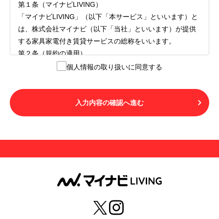
第１条（マイナビLIVING）
「マイナビLIVING」（以下「本サービス」といいます）と
は、株式会社マイナビ（以下「当社」といいます）が提供
する家具家電付き賃貸サービスの総称をいいます。
第２条（規約の適用）
１.本サービスを利用する者（以下「利用者」といいます）
個人情報の取り扱いに同意する
は、本サービスの利用にあたり、本規約および「マイナビ
LIVINGご契約にあたり取得する個人情報の取り扱いについ
て」の内容をすべて承諾したものとみなされます。不承諾
入力内容の確認へ進む
の意思表示は、本サービスを利用しないことをもってのみ
認められるものとし、不承諾の場合には、本サービスを利
用することはできません。
２.利用者は、自らの意思および責任をもって本サービスを
利用するものとします。
第３条（用語の定義）
１.「本サ―ビス」とは、第１章第１条で規定する当社が運
営するマイナビLIVINGを意味します。
２.「利用者」とは、第１章第２条に規定する本サービスを