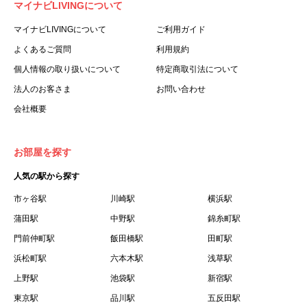
マイナビLIVINGについて
利用する個人を意味します。
３.「本サイト」とは、当社が運営する本サービスに関する
マイナビLIVINGについて
ご利用ガイド
ウェブサイトを意味します。
よくあるご質問
利用規約
４.「物件」とは、本サイトに掲載された賃貸物件を意味し
個人情報の取り扱いについて
特定商取引法について
ます。
法人のお客さま
お問い合わせ
５.「会員」とは、第２章第１条に基づき会員登録が完了し
会社概要
た個人を意味します。
６.「会員情報」とは、会員が第２章第１条に基づき会員登
録した情報、本サービス利用中に当社が登録を求めた情報
お部屋を探す
およびこれらの情報について会員自身が、追加・変更を行
人気の駅から探す
った場合の当該情報を意味します。
７.「本会員制度」とは、会員による本サービスの利用の促
市ヶ谷駅
川崎駅
横浜駅
進を目的とした会員制度を意味します。
蒲田駅
中野駅
錦糸町駅
８.「本規約等」とは、本規約、マイナビLIVINGご契約にあ
門前仲町駅
飯田橋駅
田町駅
たり取得する個人情報の取り扱いについて、定期建物賃貸
浜松町駅
六本木駅
浅草駅
借契約書およびオプション注文書を意味します。
上野駅
池袋駅
新宿駅
９.「契約期間開始日」とは、定期建物賃貸借契約（以下
東京駅
「賃貸借契約」と言います）の開始日のことで、利用者の
品川駅
五反田駅