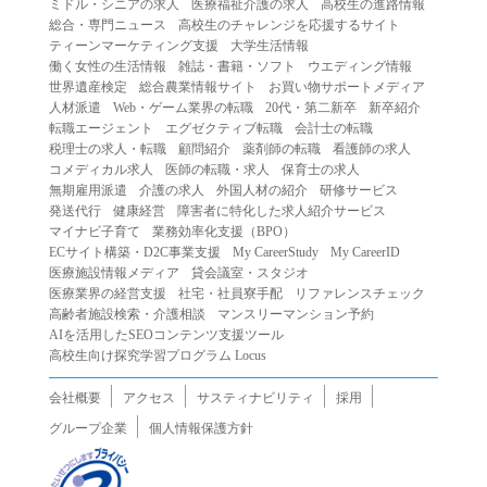
ミドル・シニアの求人
医療福祉介護の求人
高校生の進路情報
（２）第三者になりすまして本サービスを利用する行為
総合・専門ニュース
高校生のチャレンジを応援するサイト
（３）当社または第三者の著作権等の知的財産権、プライ
ティーンマーケティング支援
大学生活情報
働く女性の生活情報
雑誌・書籍・ソフト
ウエディング情報
バシー、その他の権利を侵害する行為
世界遺産検定
総合農業情報サイト
お買い物サポートメディア
（４）当社または第三者を誹謗中傷する行為
人材派遣
Web・ゲーム業界の転職
20代・第二新卒
新卒紹介
（５）当社または第三者に不利益を与える行為
転職エージェント
エグゼクティブ転職
会計士の転職
税理士の求人・転職
顧問紹介
薬剤師の転職
看護師の求人
（６）営利を目的とした行為
コメディカル求人
医師の転職・求人
保育士の求人
（７）政治・選挙・宗教活動またはそれらに類する行為
無期雇用派遣
介護の求人
外国人材の紹介
研修サービス
（８）本サービスの運営を妨害する行為
発送代行
健康経営
障害者に特化した求人紹介サービス
マイナビ子育て
業務効率化支援（BPO）
（９）法令違反、犯罪行為、または公序良俗に反する行為
ECサイト構築・D2C事業支援
My CareerStudy
My CareerID
（１０）暴力的な要求行為、または法的な責任を超えた不
医療施設情報メディア
貸会議室・スタジオ
当な要求行為
医療業界の経営支援
社宅・社員寮手配
リファレンスチェック
（１１）その他当社が不適切であると判断する行為
高齢者施設検索・介護相談
マンスリーマンション予約
AIを活用したSEOコンテンツ支援ツール
２.当社は、前項の定めに該当する行為を行った利用者に対
高校生向け探究学習プログラム Locus
して、事前の通知をすることなく、利用者への本サービス
の提供を停止または中断することができるものとします。
会社概要
アクセス
サスティナビリティ
採用
第５条（免責）
グループ企業
個人情報保護方針
１.当社は、本サービスの利用（これらに伴う当社または第
三者の情報提供行為等を含みます）により、利用者に生じ