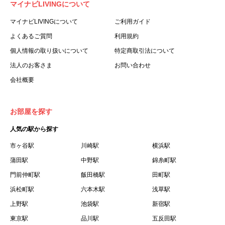
マイナビLIVINGについて
利用する個人を意味します。
３.「本サイト」とは、当社が運営する本サービスに関する
マイナビLIVINGについて
ご利用ガイド
ウェブサイトを意味します。
よくあるご質問
利用規約
４.「物件」とは、本サイトに掲載された賃貸物件を意味し
個人情報の取り扱いについて
特定商取引法について
ます。
法人のお客さま
お問い合わせ
５.「会員」とは、第２章第１条に基づき会員登録が完了し
会社概要
た個人を意味します。
６.「会員情報」とは、会員が第２章第１条に基づき会員登
録した情報、本サービス利用中に当社が登録を求めた情報
お部屋を探す
およびこれらの情報について会員自身が、追加・変更を行
人気の駅から探す
った場合の当該情報を意味します。
７.「本会員制度」とは、会員による本サービスの利用の促
市ヶ谷駅
川崎駅
横浜駅
進を目的とした会員制度を意味します。
蒲田駅
中野駅
錦糸町駅
８.「本規約等」とは、本規約、マイナビLIVINGご契約にあ
門前仲町駅
飯田橋駅
田町駅
たり取得する個人情報の取り扱いについて、定期建物賃貸
浜松町駅
六本木駅
浅草駅
借契約書およびオプション注文書を意味します。
上野駅
池袋駅
新宿駅
９.「契約期間開始日」とは、定期建物賃貸借契約（以下
東京駅
「賃貸借契約」と言います）の開始日のことで、利用者の
品川駅
五反田駅