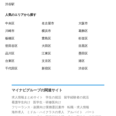
賃借権が発生する日を意味します。
渋谷駅
１０.「予約」とは、会員が当社との間で賃貸借契約を締結
人気のエリアから探す
するために、選んだ物件を保留することを意味します。
１１.「予約情報」とは、物件を予約するために必要な当社
中央区
名古屋市
大阪市
所定の情報を意味します。物件情報や期間、オプション等
川崎市
横浜市
葛飾区
の他に、契約者情報、入居者情報、緊急連絡先の情報も含
板橋区
豊島区
杉並区
みます。
世田谷区
大田区
目黒区
１２.「キャンセル」とは、賃貸借契約締結後から契約期間
品川区
江東区
墨田区
開始日前までに、利用者が賃貸借契約を解除することを意
台東区
文京区
港区
味します。
１３.「中途解約」とは、賃貸借契約期間の途中で、利用者
千代田区
新宿区
渋谷区
が賃貸借契約を終了させることを意味します。
第４条（利用者の禁止行為）
１.利用者は、本サービスを利用する上で次の各号に定める
マイナビグループの関連サイト
行為またはそのおそれのある行為を行ってはならないもの
求人情報まとめサイト
学生の就活
留学経験者の就活
とします。
看護学生向け
医学生・研修医向け
（１）重複、虚偽の情報、または自己以外の情報を登録す
フリーランス・副業向け業務委託案件
転職・求人情報
海外求人
ミドル・ハイクラスの求人
アルバイト
パート
る行為