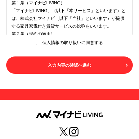
第１条（マイナビLIVING）
「マイナビLIVING」（以下「本サービス」といいます）と
は、株式会社マイナビ（以下「当社」といいます）が提供
する家具家電付き賃貸サービスの総称をいいます。
第２条（規約の適用）
１.本サービスを利用する者（以下「利用者」といいます）
個人情報の取り扱いに同意する
は、本サービスの利用にあたり、本規約および「マイナビ
LIVINGご契約にあたり取得する個人情報の取り扱いについ
て」の内容をすべて承諾したものとみなされます。不承諾
入力内容の確認へ進む
の意思表示は、本サービスを利用しないことをもってのみ
認められるものとし、不承諾の場合には、本サービスを利
用することはできません。
２.利用者は、自らの意思および責任をもって本サービスを
利用するものとします。
第３条（用語の定義）
１.「本サ―ビス」とは、第１章第１条で規定する当社が運
営するマイナビLIVINGを意味します。
２.「利用者」とは、第１章第２条に規定する本サービスを