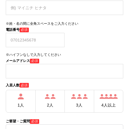
※姓・名の間に全角スペースをご入力ください
電話番号
必須
※ハイフンなしで入力してください
メールアドレス
必須
必須
入居人数
1人
2人
3人
4人以上
ご要望・ご質問
必須