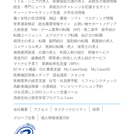
ミドル・シニアの求人
医療福祉介護の求人
高校生の進路情報
（２）第三者になりすまして本サービスを利用する行為
総合・専門ニュース
高校生のチャレンジを応援するサイト
（３）当社または第三者の著作権等の知的財産権、プライ
ティーンマーケティング支援
大学生活情報
働く女性の生活情報
雑誌・書籍・ソフト
ウエディング情報
バシー、その他の権利を侵害する行為
世界遺産検定
総合農業情報サイト
お買い物サポートメディア
（４）当社または第三者を誹謗中傷する行為
人材派遣
Web・ゲーム業界の転職
20代・第二新卒
新卒紹介
（５）当社または第三者に不利益を与える行為
転職エージェント
エグゼクティブ転職
会計士の転職
税理士の求人・転職
顧問紹介
薬剤師の転職
看護師の求人
（６）営利を目的とした行為
コメディカル求人
医師の転職・求人
保育士の求人
（７）政治・選挙・宗教活動またはそれらに類する行為
無期雇用派遣
介護の求人
外国人材の紹介
研修サービス
（８）本サービスの運営を妨害する行為
発送代行
健康経営
障害者に特化した求人紹介サービス
マイナビ子育て
業務効率化支援（BPO）
（９）法令違反、犯罪行為、または公序良俗に反する行為
ECサイト構築・D2C事業支援
My CareerStudy
My CareerID
（１０）暴力的な要求行為、または法的な責任を超えた不
医療施設情報メディア
貸会議室・スタジオ
当な要求行為
医療業界の経営支援
社宅・社員寮手配
リファレンスチェック
（１１）その他当社が不適切であると判断する行為
高齢者施設検索・介護相談
マンスリーマンション予約
AIを活用したSEOコンテンツ支援ツール
２.当社は、前項の定めに該当する行為を行った利用者に対
高校生向け探究学習プログラム Locus
して、事前の通知をすることなく、利用者への本サービス
の提供を停止または中断することができるものとします。
会社概要
アクセス
サスティナビリティ
採用
第５条（免責）
グループ企業
個人情報保護方針
１.当社は、本サービスの利用（これらに伴う当社または第
三者の情報提供行為等を含みます）により、利用者に生じ