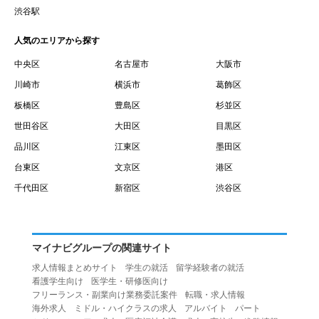
賃借権が発生する日を意味します。
渋谷駅
１０.「予約」とは、会員が当社との間で賃貸借契約を締結
人気のエリアから探す
するために、選んだ物件を保留することを意味します。
１１.「予約情報」とは、物件を予約するために必要な当社
中央区
名古屋市
大阪市
所定の情報を意味します。物件情報や期間、オプション等
川崎市
横浜市
葛飾区
の他に、契約者情報、入居者情報、緊急連絡先の情報も含
板橋区
豊島区
杉並区
みます。
世田谷区
大田区
目黒区
１２.「キャンセル」とは、賃貸借契約締結後から契約期間
品川区
江東区
墨田区
開始日前までに、利用者が賃貸借契約を解除することを意
台東区
文京区
港区
味します。
１３.「中途解約」とは、賃貸借契約期間の途中で、利用者
千代田区
新宿区
渋谷区
が賃貸借契約を終了させることを意味します。
第４条（利用者の禁止行為）
１.利用者は、本サービスを利用する上で次の各号に定める
マイナビグループの関連サイト
行為またはそのおそれのある行為を行ってはならないもの
求人情報まとめサイト
学生の就活
留学経験者の就活
とします。
看護学生向け
医学生・研修医向け
（１）重複、虚偽の情報、または自己以外の情報を登録す
フリーランス・副業向け業務委託案件
転職・求人情報
海外求人
ミドル・ハイクラスの求人
アルバイト
パート
る行為