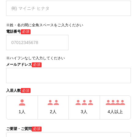
※姓・名の間に全角スペースをご入力ください
電話番号
必須
※ハイフンなしで入力してください
メールアドレス
必須
必須
入居人数
1人
2人
3人
4人以上
ご要望・ご質問
必須