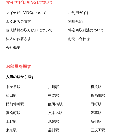
マイナビLIVINGについて
利用する個人を意味します。
３.「本サイト」とは、当社が運営する本サービスに関する
マイナビLIVINGについて
ご利用ガイド
ウェブサイトを意味します。
よくあるご質問
利用規約
４.「物件」とは、本サイトに掲載された賃貸物件を意味し
個人情報の取り扱いについて
特定商取引法について
ます。
法人のお客さま
お問い合わせ
５.「会員」とは、第２章第１条に基づき会員登録が完了し
会社概要
た個人を意味します。
６.「会員情報」とは、会員が第２章第１条に基づき会員登
録した情報、本サービス利用中に当社が登録を求めた情報
お部屋を探す
およびこれらの情報について会員自身が、追加・変更を行
人気の駅から探す
った場合の当該情報を意味します。
７.「本会員制度」とは、会員による本サービスの利用の促
市ヶ谷駅
川崎駅
横浜駅
進を目的とした会員制度を意味します。
蒲田駅
中野駅
錦糸町駅
８.「本規約等」とは、本規約、マイナビLIVINGご契約にあ
門前仲町駅
飯田橋駅
田町駅
たり取得する個人情報の取り扱いについて、定期建物賃貸
浜松町駅
六本木駅
浅草駅
借契約書およびオプション注文書を意味します。
上野駅
池袋駅
新宿駅
９.「契約期間開始日」とは、定期建物賃貸借契約（以下
東京駅
「賃貸借契約」と言います）の開始日のことで、利用者の
品川駅
五反田駅