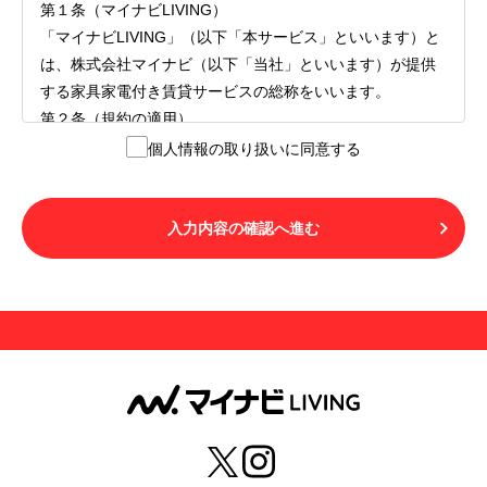
第１条（マイナビLIVING）
「マイナビLIVING」（以下「本サービス」といいます）と
は、株式会社マイナビ（以下「当社」といいます）が提供
する家具家電付き賃貸サービスの総称をいいます。
第２条（規約の適用）
１.本サービスを利用する者（以下「利用者」といいます）
個人情報の取り扱いに同意する
は、本サービスの利用にあたり、本規約および「マイナビ
LIVINGご契約にあたり取得する個人情報の取り扱いについ
て」の内容をすべて承諾したものとみなされます。不承諾
入力内容の確認へ進む
の意思表示は、本サービスを利用しないことをもってのみ
認められるものとし、不承諾の場合には、本サービスを利
用することはできません。
２.利用者は、自らの意思および責任をもって本サービスを
利用するものとします。
第３条（用語の定義）
１.「本サ―ビス」とは、第１章第１条で規定する当社が運
営するマイナビLIVINGを意味します。
２.「利用者」とは、第１章第２条に規定する本サービスを