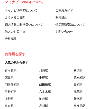
マイナビLIVINGについて
利用する個人を意味します。
３.「本サイト」とは、当社が運営する本サービスに関する
マイナビLIVINGについて
ご利用ガイド
ウェブサイトを意味します。
よくあるご質問
利用規約
４.「物件」とは、本サイトに掲載された賃貸物件を意味し
個人情報の取り扱いについて
特定商取引法について
ます。
法人のお客さま
お問い合わせ
５.「会員」とは、第２章第１条に基づき会員登録が完了し
会社概要
た個人を意味します。
６.「会員情報」とは、会員が第２章第１条に基づき会員登
録した情報、本サービス利用中に当社が登録を求めた情報
お部屋を探す
およびこれらの情報について会員自身が、追加・変更を行
人気の駅から探す
った場合の当該情報を意味します。
７.「本会員制度」とは、会員による本サービスの利用の促
市ヶ谷駅
川崎駅
横浜駅
進を目的とした会員制度を意味します。
蒲田駅
中野駅
錦糸町駅
８.「本規約等」とは、本規約、マイナビLIVINGご契約にあ
門前仲町駅
飯田橋駅
田町駅
たり取得する個人情報の取り扱いについて、定期建物賃貸
浜松町駅
六本木駅
浅草駅
借契約書およびオプション注文書を意味します。
上野駅
池袋駅
新宿駅
９.「契約期間開始日」とは、定期建物賃貸借契約（以下
東京駅
「賃貸借契約」と言います）の開始日のことで、利用者の
品川駅
五反田駅