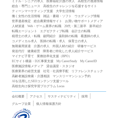
ミドル・シニアの求人
医療福祉介護の求人
高校生の進路情報
（２）第三者になりすまして本サービスを利用する行為
総合・専門ニュース
高校生のチャレンジを応援するサイト
（３）当社または第三者の著作権等の知的財産権、プライ
ティーンマーケティング支援
大学生活情報
働く女性の生活情報
雑誌・書籍・ソフト
ウエディング情報
バシー、その他の権利を侵害する行為
世界遺産検定
総合農業情報サイト
お買い物サポートメディア
（４）当社または第三者を誹謗中傷する行為
人材派遣
Web・ゲーム業界の転職
20代・第二新卒
新卒紹介
（５）当社または第三者に不利益を与える行為
転職エージェント
エグゼクティブ転職
会計士の転職
税理士の求人・転職
顧問紹介
薬剤師の転職
看護師の求人
（６）営利を目的とした行為
コメディカル求人
医師の転職・求人
保育士の求人
（７）政治・選挙・宗教活動またはそれらに類する行為
無期雇用派遣
介護の求人
外国人材の紹介
研修サービス
（８）本サービスの運営を妨害する行為
発送代行
健康経営
障害者に特化した求人紹介サービス
マイナビ子育て
業務効率化支援（BPO）
（９）法令違反、犯罪行為、または公序良俗に反する行為
ECサイト構築・D2C事業支援
My CareerStudy
My CareerID
（１０）暴力的な要求行為、または法的な責任を超えた不
医療施設情報メディア
貸会議室・スタジオ
当な要求行為
医療業界の経営支援
社宅・社員寮手配
リファレンスチェック
（１１）その他当社が不適切であると判断する行為
高齢者施設検索・介護相談
マンスリーマンション予約
AIを活用したSEOコンテンツ支援ツール
２.当社は、前項の定めに該当する行為を行った利用者に対
高校生向け探究学習プログラム Locus
して、事前の通知をすることなく、利用者への本サービス
の提供を停止または中断することができるものとします。
会社概要
アクセス
サスティナビリティ
採用
第５条（免責）
グループ企業
個人情報保護方針
１.当社は、本サービスの利用（これらに伴う当社または第
三者の情報提供行為等を含みます）により、利用者に生じ