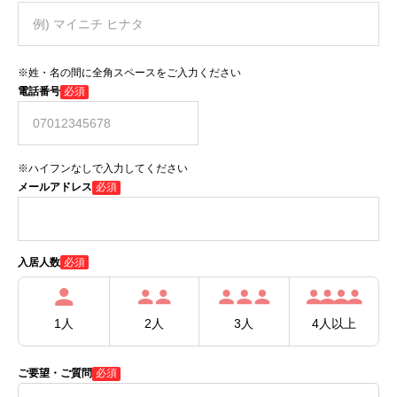
※姓・名の間に全角スペースをご入力ください
電話番号
必須
※ハイフンなしで入力してください
メールアドレス
必須
必須
入居人数
1人
2人
3人
4人以上
ご要望・ご質問
必須