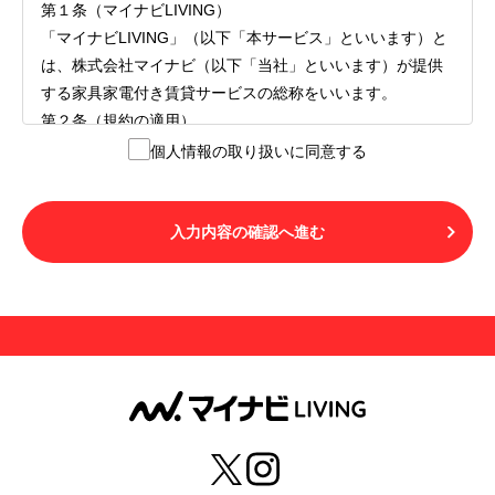
第１条（マイナビLIVING）
「マイナビLIVING」（以下「本サービス」といいます）と
は、株式会社マイナビ（以下「当社」といいます）が提供
する家具家電付き賃貸サービスの総称をいいます。
第２条（規約の適用）
１.本サービスを利用する者（以下「利用者」といいます）
個人情報の取り扱いに同意する
は、本サービスの利用にあたり、本規約および「マイナビ
LIVINGご契約にあたり取得する個人情報の取り扱いについ
て」の内容をすべて承諾したものとみなされます。不承諾
入力内容の確認へ進む
の意思表示は、本サービスを利用しないことをもってのみ
認められるものとし、不承諾の場合には、本サービスを利
用することはできません。
２.利用者は、自らの意思および責任をもって本サービスを
利用するものとします。
第３条（用語の定義）
１.「本サ―ビス」とは、第１章第１条で規定する当社が運
営するマイナビLIVINGを意味します。
２.「利用者」とは、第１章第２条に規定する本サービスを