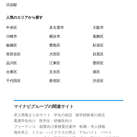
賃借権が発生する日を意味します。
渋谷駅
１０.「予約」とは、会員が当社との間で賃貸借契約を締結
人気のエリアから探す
するために、選んだ物件を保留することを意味します。
１１.「予約情報」とは、物件を予約するために必要な当社
中央区
名古屋市
大阪市
所定の情報を意味します。物件情報や期間、オプション等
川崎市
横浜市
葛飾区
の他に、契約者情報、入居者情報、緊急連絡先の情報も含
板橋区
豊島区
杉並区
みます。
世田谷区
大田区
目黒区
１２.「キャンセル」とは、賃貸借契約締結後から契約期間
品川区
江東区
墨田区
開始日前までに、利用者が賃貸借契約を解除することを意
台東区
文京区
港区
味します。
１３.「中途解約」とは、賃貸借契約期間の途中で、利用者
千代田区
新宿区
渋谷区
が賃貸借契約を終了させることを意味します。
第４条（利用者の禁止行為）
１.利用者は、本サービスを利用する上で次の各号に定める
マイナビグループの関連サイト
行為またはそのおそれのある行為を行ってはならないもの
求人情報まとめサイト
学生の就活
留学経験者の就活
とします。
看護学生向け
医学生・研修医向け
（１）重複、虚偽の情報、または自己以外の情報を登録す
フリーランス・副業向け業務委託案件
転職・求人情報
海外求人
ミドル・ハイクラスの求人
アルバイト
パート
る行為