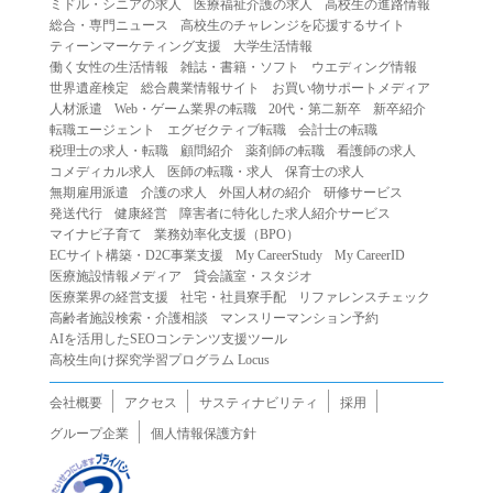
ミドル・シニアの求人
医療福祉介護の求人
高校生の進路情報
（２）第三者になりすまして本サービスを利用する行為
総合・専門ニュース
高校生のチャレンジを応援するサイト
（３）当社または第三者の著作権等の知的財産権、プライ
ティーンマーケティング支援
大学生活情報
働く女性の生活情報
雑誌・書籍・ソフト
ウエディング情報
バシー、その他の権利を侵害する行為
世界遺産検定
総合農業情報サイト
お買い物サポートメディア
（４）当社または第三者を誹謗中傷する行為
人材派遣
Web・ゲーム業界の転職
20代・第二新卒
新卒紹介
（５）当社または第三者に不利益を与える行為
転職エージェント
エグゼクティブ転職
会計士の転職
税理士の求人・転職
顧問紹介
薬剤師の転職
看護師の求人
（６）営利を目的とした行為
コメディカル求人
医師の転職・求人
保育士の求人
（７）政治・選挙・宗教活動またはそれらに類する行為
無期雇用派遣
介護の求人
外国人材の紹介
研修サービス
（８）本サービスの運営を妨害する行為
発送代行
健康経営
障害者に特化した求人紹介サービス
マイナビ子育て
業務効率化支援（BPO）
（９）法令違反、犯罪行為、または公序良俗に反する行為
ECサイト構築・D2C事業支援
My CareerStudy
My CareerID
（１０）暴力的な要求行為、または法的な責任を超えた不
医療施設情報メディア
貸会議室・スタジオ
当な要求行為
医療業界の経営支援
社宅・社員寮手配
リファレンスチェック
（１１）その他当社が不適切であると判断する行為
高齢者施設検索・介護相談
マンスリーマンション予約
AIを活用したSEOコンテンツ支援ツール
２.当社は、前項の定めに該当する行為を行った利用者に対
高校生向け探究学習プログラム Locus
して、事前の通知をすることなく、利用者への本サービス
の提供を停止または中断することができるものとします。
会社概要
アクセス
サスティナビリティ
採用
第５条（免責）
グループ企業
個人情報保護方針
１.当社は、本サービスの利用（これらに伴う当社または第
三者の情報提供行為等を含みます）により、利用者に生じ