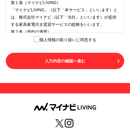
第１条（マイナビLIVING）
「マイナビLIVING」（以下「本サービス」といいます）と
は、株式会社マイナビ（以下「当社」といいます）が提供
する家具家電付き賃貸サービスの総称をいいます。
第２条（規約の適用）
１.本サービスを利用する者（以下「利用者」といいます）
個人情報の取り扱いに同意する
は、本サービスの利用にあたり、本規約および「マイナビ
LIVINGご契約にあたり取得する個人情報の取り扱いについ
て」の内容をすべて承諾したものとみなされます。不承諾
入力内容の確認へ進む
の意思表示は、本サービスを利用しないことをもってのみ
認められるものとし、不承諾の場合には、本サービスを利
用することはできません。
２.利用者は、自らの意思および責任をもって本サービスを
利用するものとします。
第３条（用語の定義）
１.「本サ―ビス」とは、第１章第１条で規定する当社が運
営するマイナビLIVINGを意味します。
２.「利用者」とは、第１章第２条に規定する本サービスを