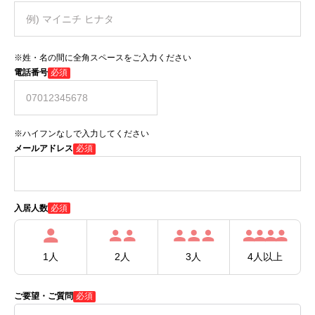
※姓・名の間に全角スペースをご入力ください
電話番号
必須
※ハイフンなしで入力してください
メールアドレス
必須
必須
入居人数
1人
2人
3人
4人以上
ご要望・ご質問
必須