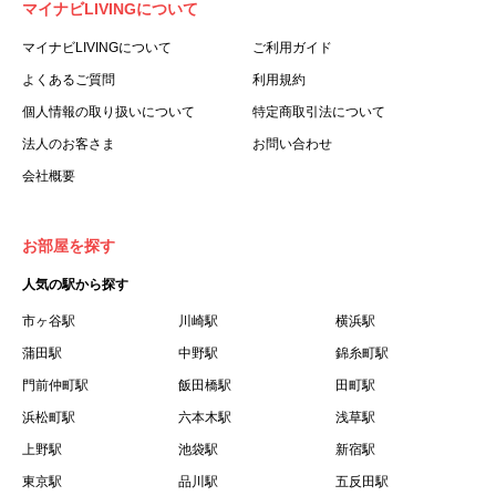
マイナビLIVINGについて
利用する個人を意味します。
３.「本サイト」とは、当社が運営する本サービスに関する
マイナビLIVINGについて
ご利用ガイド
ウェブサイトを意味します。
よくあるご質問
利用規約
４.「物件」とは、本サイトに掲載された賃貸物件を意味し
個人情報の取り扱いについて
特定商取引法について
ます。
法人のお客さま
お問い合わせ
５.「会員」とは、第２章第１条に基づき会員登録が完了し
会社概要
た個人を意味します。
６.「会員情報」とは、会員が第２章第１条に基づき会員登
録した情報、本サービス利用中に当社が登録を求めた情報
お部屋を探す
およびこれらの情報について会員自身が、追加・変更を行
人気の駅から探す
った場合の当該情報を意味します。
７.「本会員制度」とは、会員による本サービスの利用の促
市ヶ谷駅
川崎駅
横浜駅
進を目的とした会員制度を意味します。
蒲田駅
中野駅
錦糸町駅
８.「本規約等」とは、本規約、マイナビLIVINGご契約にあ
門前仲町駅
飯田橋駅
田町駅
たり取得する個人情報の取り扱いについて、定期建物賃貸
浜松町駅
六本木駅
浅草駅
借契約書およびオプション注文書を意味します。
上野駅
池袋駅
新宿駅
９.「契約期間開始日」とは、定期建物賃貸借契約（以下
東京駅
「賃貸借契約」と言います）の開始日のことで、利用者の
品川駅
五反田駅