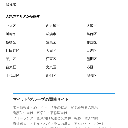
賃借権が発生する日を意味します。
渋谷駅
１０.「予約」とは、会員が当社との間で賃貸借契約を締結
人気のエリアから探す
するために、選んだ物件を保留することを意味します。
１１.「予約情報」とは、物件を予約するために必要な当社
中央区
名古屋市
大阪市
所定の情報を意味します。物件情報や期間、オプション等
川崎市
横浜市
葛飾区
の他に、契約者情報、入居者情報、緊急連絡先の情報も含
板橋区
豊島区
杉並区
みます。
世田谷区
大田区
目黒区
１２.「キャンセル」とは、賃貸借契約締結後から契約期間
品川区
江東区
墨田区
開始日前までに、利用者が賃貸借契約を解除することを意
台東区
文京区
港区
味します。
１３.「中途解約」とは、賃貸借契約期間の途中で、利用者
千代田区
新宿区
渋谷区
が賃貸借契約を終了させることを意味します。
第４条（利用者の禁止行為）
１.利用者は、本サービスを利用する上で次の各号に定める
マイナビグループの関連サイト
行為またはそのおそれのある行為を行ってはならないもの
求人情報まとめサイト
学生の就活
留学経験者の就活
とします。
看護学生向け
医学生・研修医向け
（１）重複、虚偽の情報、または自己以外の情報を登録す
フリーランス・副業向け業務委託案件
転職・求人情報
海外求人
ミドル・ハイクラスの求人
アルバイト
パート
る行為