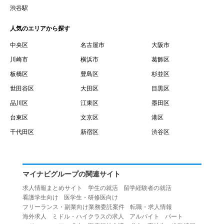
賃借権が発生する日を意味します。
渋谷駅
１０.「予約」とは、会員が当社との間で賃貸借契約を締結
人気のエリアから探す
するために、選んだ物件を保留することを意味します。
１１.「予約情報」とは、物件を予約するために必要な当社
中央区
名古屋市
大阪市
所定の情報を意味します。物件情報や期間、オプション等
川崎市
横浜市
葛飾区
の他に、契約者情報、入居者情報、緊急連絡先の情報も含
板橋区
豊島区
杉並区
みます。
世田谷区
大田区
目黒区
１２.「キャンセル」とは、賃貸借契約締結後から契約期間
品川区
江東区
墨田区
開始日前までに、利用者が賃貸借契約を解除することを意
台東区
文京区
港区
味します。
１３.「中途解約」とは、賃貸借契約期間の途中で、利用者
千代田区
新宿区
渋谷区
が賃貸借契約を終了させることを意味します。
第４条（利用者の禁止行為）
１.利用者は、本サービスを利用する上で次の各号に定める
マイナビグループの関連サイト
行為またはそのおそれのある行為を行ってはならないもの
求人情報まとめサイト
学生の就活
留学経験者の就活
とします。
看護学生向け
医学生・研修医向け
（１）重複、虚偽の情報、または自己以外の情報を登録す
フリーランス・副業向け業務委託案件
転職・求人情報
海外求人
ミドル・ハイクラスの求人
アルバイト
パート
る行為