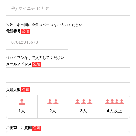
※姓・名の間に全角スペースをご入力ください
電話番号
必須
※ハイフンなしで入力してください
メールアドレス
必須
必須
入居人数
1人
2人
3人
4人以上
ご要望・ご質問
必須