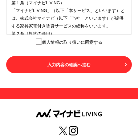
第１条（マイナビLIVING）
「マイナビLIVING」（以下「本サービス」といいます）と
は、株式会社マイナビ（以下「当社」といいます）が提供
する家具家電付き賃貸サービスの総称をいいます。
第２条（規約の適用）
１.本サービスを利用する者（以下「利用者」といいます）
個人情報の取り扱いに同意する
は、本サービスの利用にあたり、本規約および「マイナビ
LIVINGご契約にあたり取得する個人情報の取り扱いについ
て」の内容をすべて承諾したものとみなされます。不承諾
入力内容の確認へ進む
の意思表示は、本サービスを利用しないことをもってのみ
認められるものとし、不承諾の場合には、本サービスを利
用することはできません。
２.利用者は、自らの意思および責任をもって本サービスを
利用するものとします。
第３条（用語の定義）
１.「本サ―ビス」とは、第１章第１条で規定する当社が運
営するマイナビLIVINGを意味します。
２.「利用者」とは、第１章第２条に規定する本サービスを