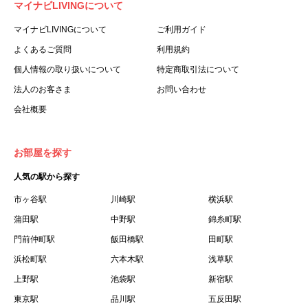
マイナビLIVINGについて
利用する個人を意味します。
３.「本サイト」とは、当社が運営する本サービスに関する
マイナビLIVINGについて
ご利用ガイド
ウェブサイトを意味します。
よくあるご質問
利用規約
４.「物件」とは、本サイトに掲載された賃貸物件を意味し
個人情報の取り扱いについて
特定商取引法について
ます。
法人のお客さま
お問い合わせ
５.「会員」とは、第２章第１条に基づき会員登録が完了し
会社概要
た個人を意味します。
６.「会員情報」とは、会員が第２章第１条に基づき会員登
録した情報、本サービス利用中に当社が登録を求めた情報
お部屋を探す
およびこれらの情報について会員自身が、追加・変更を行
人気の駅から探す
った場合の当該情報を意味します。
７.「本会員制度」とは、会員による本サービスの利用の促
市ヶ谷駅
川崎駅
横浜駅
進を目的とした会員制度を意味します。
蒲田駅
中野駅
錦糸町駅
８.「本規約等」とは、本規約、マイナビLIVINGご契約にあ
門前仲町駅
飯田橋駅
田町駅
たり取得する個人情報の取り扱いについて、定期建物賃貸
浜松町駅
六本木駅
浅草駅
借契約書およびオプション注文書を意味します。
上野駅
池袋駅
新宿駅
９.「契約期間開始日」とは、定期建物賃貸借契約（以下
東京駅
「賃貸借契約」と言います）の開始日のことで、利用者の
品川駅
五反田駅