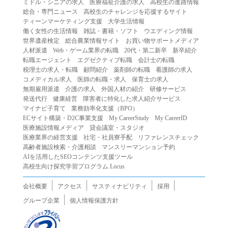
ミドル・シニアの求人
医療福祉介護の求人
高校生の進路情報
（２）第三者になりすまして本サービスを利用する行為
総合・専門ニュース
高校生のチャレンジを応援するサイト
（３）当社または第三者の著作権等の知的財産権、プライ
ティーンマーケティング支援
大学生活情報
働く女性の生活情報
雑誌・書籍・ソフト
ウエディング情報
バシー、その他の権利を侵害する行為
世界遺産検定
総合農業情報サイト
お買い物サポートメディア
（４）当社または第三者を誹謗中傷する行為
人材派遣
Web・ゲーム業界の転職
20代・第二新卒
新卒紹介
（５）当社または第三者に不利益を与える行為
転職エージェント
エグゼクティブ転職
会計士の転職
税理士の求人・転職
顧問紹介
薬剤師の転職
看護師の求人
（６）営利を目的とした行為
コメディカル求人
医師の転職・求人
保育士の求人
（７）政治・選挙・宗教活動またはそれらに類する行為
無期雇用派遣
介護の求人
外国人材の紹介
研修サービス
（８）本サービスの運営を妨害する行為
発送代行
健康経営
障害者に特化した求人紹介サービス
マイナビ子育て
業務効率化支援（BPO）
（９）法令違反、犯罪行為、または公序良俗に反する行為
ECサイト構築・D2C事業支援
My CareerStudy
My CareerID
（１０）暴力的な要求行為、または法的な責任を超えた不
医療施設情報メディア
貸会議室・スタジオ
当な要求行為
医療業界の経営支援
社宅・社員寮手配
リファレンスチェック
（１１）その他当社が不適切であると判断する行為
高齢者施設検索・介護相談
マンスリーマンション予約
AIを活用したSEOコンテンツ支援ツール
２.当社は、前項の定めに該当する行為を行った利用者に対
高校生向け探究学習プログラム Locus
して、事前の通知をすることなく、利用者への本サービス
の提供を停止または中断することができるものとします。
会社概要
アクセス
サスティナビリティ
採用
第５条（免責）
グループ企業
個人情報保護方針
１.当社は、本サービスの利用（これらに伴う当社または第
三者の情報提供行為等を含みます）により、利用者に生じ