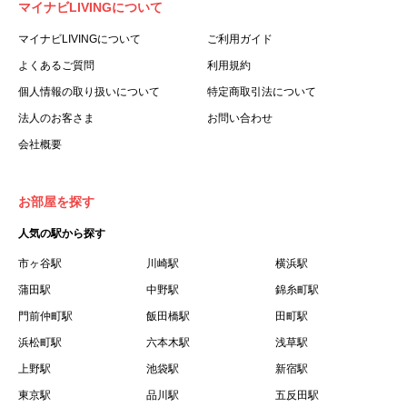
マイナビLIVINGについて
利用する個人を意味します。
３.「本サイト」とは、当社が運営する本サービスに関する
マイナビLIVINGについて
ご利用ガイド
ウェブサイトを意味します。
よくあるご質問
利用規約
４.「物件」とは、本サイトに掲載された賃貸物件を意味し
個人情報の取り扱いについて
特定商取引法について
ます。
法人のお客さま
お問い合わせ
５.「会員」とは、第２章第１条に基づき会員登録が完了し
会社概要
た個人を意味します。
６.「会員情報」とは、会員が第２章第１条に基づき会員登
録した情報、本サービス利用中に当社が登録を求めた情報
お部屋を探す
およびこれらの情報について会員自身が、追加・変更を行
人気の駅から探す
った場合の当該情報を意味します。
７.「本会員制度」とは、会員による本サービスの利用の促
市ヶ谷駅
川崎駅
横浜駅
進を目的とした会員制度を意味します。
蒲田駅
中野駅
錦糸町駅
８.「本規約等」とは、本規約、マイナビLIVINGご契約にあ
門前仲町駅
飯田橋駅
田町駅
たり取得する個人情報の取り扱いについて、定期建物賃貸
浜松町駅
六本木駅
浅草駅
借契約書およびオプション注文書を意味します。
上野駅
池袋駅
新宿駅
９.「契約期間開始日」とは、定期建物賃貸借契約（以下
東京駅
「賃貸借契約」と言います）の開始日のことで、利用者の
品川駅
五反田駅