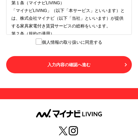
第１条（マイナビLIVING）
「マイナビLIVING」（以下「本サービス」といいます）と
は、株式会社マイナビ（以下「当社」といいます）が提供
する家具家電付き賃貸サービスの総称をいいます。
第２条（規約の適用）
１.本サービスを利用する者（以下「利用者」といいます）
個人情報の取り扱いに同意する
は、本サービスの利用にあたり、本規約および「マイナビ
LIVINGご契約にあたり取得する個人情報の取り扱いについ
て」の内容をすべて承諾したものとみなされます。不承諾
入力内容の確認へ進む
の意思表示は、本サービスを利用しないことをもってのみ
認められるものとし、不承諾の場合には、本サービスを利
用することはできません。
２.利用者は、自らの意思および責任をもって本サービスを
利用するものとします。
第３条（用語の定義）
１.「本サ―ビス」とは、第１章第１条で規定する当社が運
営するマイナビLIVINGを意味します。
２.「利用者」とは、第１章第２条に規定する本サービスを