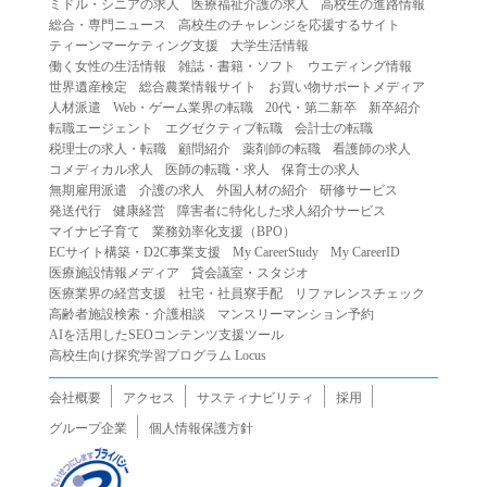
ミドル・シニアの求人
医療福祉介護の求人
高校生の進路情報
（２）第三者になりすまして本サービスを利用する行為
総合・専門ニュース
高校生のチャレンジを応援するサイト
（３）当社または第三者の著作権等の知的財産権、プライ
ティーンマーケティング支援
大学生活情報
働く女性の生活情報
雑誌・書籍・ソフト
ウエディング情報
バシー、その他の権利を侵害する行為
世界遺産検定
総合農業情報サイト
お買い物サポートメディア
（４）当社または第三者を誹謗中傷する行為
人材派遣
Web・ゲーム業界の転職
20代・第二新卒
新卒紹介
（５）当社または第三者に不利益を与える行為
転職エージェント
エグゼクティブ転職
会計士の転職
税理士の求人・転職
顧問紹介
薬剤師の転職
看護師の求人
（６）営利を目的とした行為
コメディカル求人
医師の転職・求人
保育士の求人
（７）政治・選挙・宗教活動またはそれらに類する行為
無期雇用派遣
介護の求人
外国人材の紹介
研修サービス
（８）本サービスの運営を妨害する行為
発送代行
健康経営
障害者に特化した求人紹介サービス
マイナビ子育て
業務効率化支援（BPO）
（９）法令違反、犯罪行為、または公序良俗に反する行為
ECサイト構築・D2C事業支援
My CareerStudy
My CareerID
（１０）暴力的な要求行為、または法的な責任を超えた不
医療施設情報メディア
貸会議室・スタジオ
当な要求行為
医療業界の経営支援
社宅・社員寮手配
リファレンスチェック
（１１）その他当社が不適切であると判断する行為
高齢者施設検索・介護相談
マンスリーマンション予約
AIを活用したSEOコンテンツ支援ツール
２.当社は、前項の定めに該当する行為を行った利用者に対
高校生向け探究学習プログラム Locus
して、事前の通知をすることなく、利用者への本サービス
の提供を停止または中断することができるものとします。
会社概要
アクセス
サスティナビリティ
採用
第５条（免責）
グループ企業
個人情報保護方針
１.当社は、本サービスの利用（これらに伴う当社または第
三者の情報提供行為等を含みます）により、利用者に生じ