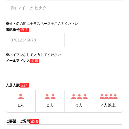
※姓・名の間に全角スペースをご入力ください
電話番号
必須
※ハイフンなしで入力してください
メールアドレス
必須
必須
入居人数
1人
2人
3人
4人以上
ご要望・ご質問
必須