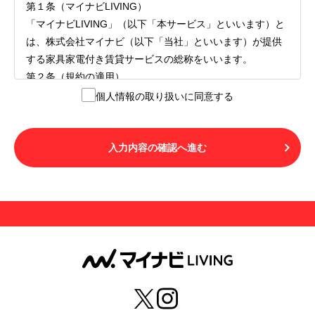
第１条（マイナビLIVING）
「マイナビLIVING」（以下「本サービス」といいます）と
は、株式会社マイナビ（以下「当社」といいます）が提供
する家具家電付き賃貸サービスの総称をいいます。
第２条（規約の適用）
１.本サービスを利用する者（以下「利用者」といいます）
個人情報の取り扱いに同意する
は、本サービスの利用にあたり、本規約および「マイナビ
LIVINGご契約にあたり取得する個人情報の取り扱いについ
て」の内容をすべて承諾したものとみなされます。不承諾
入力内容の確認へ進む
の意思表示は、本サービスを利用しないことをもってのみ
認められるものとし、不承諾の場合には、本サービスを利
用することはできません。
２.利用者は、自らの意思および責任をもって本サービスを
利用するものとします。
第３条（用語の定義）
１.「本サ―ビス」とは、第１章第１条で規定する当社が運
営するマイナビLIVINGを意味します。
２.「利用者」とは、第１章第２条に規定する本サービスを