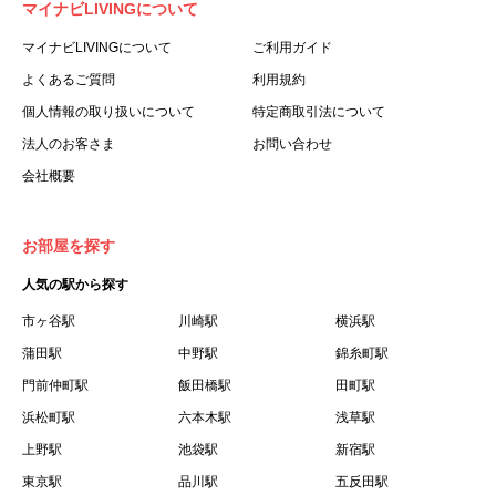
マイナビLIVINGについて
利用する個人を意味します。
３.「本サイト」とは、当社が運営する本サービスに関する
マイナビLIVINGについて
ご利用ガイド
ウェブサイトを意味します。
よくあるご質問
利用規約
４.「物件」とは、本サイトに掲載された賃貸物件を意味し
個人情報の取り扱いについて
特定商取引法について
ます。
法人のお客さま
お問い合わせ
５.「会員」とは、第２章第１条に基づき会員登録が完了し
会社概要
た個人を意味します。
６.「会員情報」とは、会員が第２章第１条に基づき会員登
録した情報、本サービス利用中に当社が登録を求めた情報
お部屋を探す
およびこれらの情報について会員自身が、追加・変更を行
人気の駅から探す
った場合の当該情報を意味します。
７.「本会員制度」とは、会員による本サービスの利用の促
市ヶ谷駅
川崎駅
横浜駅
進を目的とした会員制度を意味します。
蒲田駅
中野駅
錦糸町駅
８.「本規約等」とは、本規約、マイナビLIVINGご契約にあ
門前仲町駅
飯田橋駅
田町駅
たり取得する個人情報の取り扱いについて、定期建物賃貸
浜松町駅
六本木駅
浅草駅
借契約書およびオプション注文書を意味します。
上野駅
池袋駅
新宿駅
９.「契約期間開始日」とは、定期建物賃貸借契約（以下
東京駅
「賃貸借契約」と言います）の開始日のことで、利用者の
品川駅
五反田駅