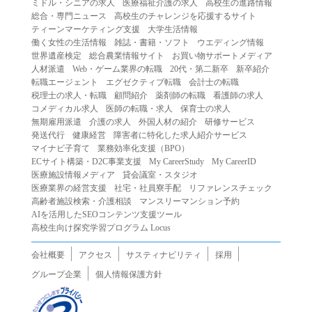
ミドル・シニアの求人
医療福祉介護の求人
高校生の進路情報
（２）第三者になりすまして本サービスを利用する行為
総合・専門ニュース
高校生のチャレンジを応援するサイト
（３）当社または第三者の著作権等の知的財産権、プライ
ティーンマーケティング支援
大学生活情報
働く女性の生活情報
雑誌・書籍・ソフト
ウエディング情報
バシー、その他の権利を侵害する行為
世界遺産検定
総合農業情報サイト
お買い物サポートメディア
（４）当社または第三者を誹謗中傷する行為
人材派遣
Web・ゲーム業界の転職
20代・第二新卒
新卒紹介
（５）当社または第三者に不利益を与える行為
転職エージェント
エグゼクティブ転職
会計士の転職
税理士の求人・転職
顧問紹介
薬剤師の転職
看護師の求人
（６）営利を目的とした行為
コメディカル求人
医師の転職・求人
保育士の求人
（７）政治・選挙・宗教活動またはそれらに類する行為
無期雇用派遣
介護の求人
外国人材の紹介
研修サービス
（８）本サービスの運営を妨害する行為
発送代行
健康経営
障害者に特化した求人紹介サービス
マイナビ子育て
業務効率化支援（BPO）
（９）法令違反、犯罪行為、または公序良俗に反する行為
ECサイト構築・D2C事業支援
My CareerStudy
My CareerID
（１０）暴力的な要求行為、または法的な責任を超えた不
医療施設情報メディア
貸会議室・スタジオ
当な要求行為
医療業界の経営支援
社宅・社員寮手配
リファレンスチェック
（１１）その他当社が不適切であると判断する行為
高齢者施設検索・介護相談
マンスリーマンション予約
AIを活用したSEOコンテンツ支援ツール
２.当社は、前項の定めに該当する行為を行った利用者に対
高校生向け探究学習プログラム Locus
して、事前の通知をすることなく、利用者への本サービス
の提供を停止または中断することができるものとします。
会社概要
アクセス
サスティナビリティ
採用
第５条（免責）
グループ企業
個人情報保護方針
１.当社は、本サービスの利用（これらに伴う当社または第
三者の情報提供行為等を含みます）により、利用者に生じ