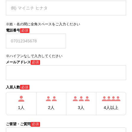
※姓・名の間に全角スペースをご入力ください
電話番号
必須
※ハイフンなしで入力してください
メールアドレス
必須
必須
入居人数
1人
2人
3人
4人以上
ご要望・ご質問
必須