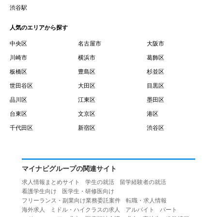
賃借権が発生する日を意味します。
渋谷駅
１０.「予約」とは、会員が当社との間で賃貸借契約を締結
人気のエリアから探す
するために、選んだ物件を保留することを意味します。
１１.「予約情報」とは、物件を予約するために必要な当社
中央区
名古屋市
大阪市
所定の情報を意味します。物件情報や期間、オプション等
川崎市
横浜市
葛飾区
の他に、契約者情報、入居者情報、緊急連絡先の情報も含
板橋区
豊島区
杉並区
みます。
世田谷区
大田区
目黒区
１２.「キャンセル」とは、賃貸借契約締結後から契約期間
品川区
江東区
墨田区
開始日前までに、利用者が賃貸借契約を解除することを意
台東区
文京区
港区
味します。
１３.「中途解約」とは、賃貸借契約期間の途中で、利用者
千代田区
新宿区
渋谷区
が賃貸借契約を終了させることを意味します。
第４条（利用者の禁止行為）
１.利用者は、本サービスを利用する上で次の各号に定める
マイナビグループの関連サイト
行為またはそのおそれのある行為を行ってはならないもの
求人情報まとめサイト
学生の就活
留学経験者の就活
とします。
看護学生向け
医学生・研修医向け
（１）重複、虚偽の情報、または自己以外の情報を登録す
フリーランス・副業向け業務委託案件
転職・求人情報
海外求人
ミドル・ハイクラスの求人
アルバイト
パート
る行為