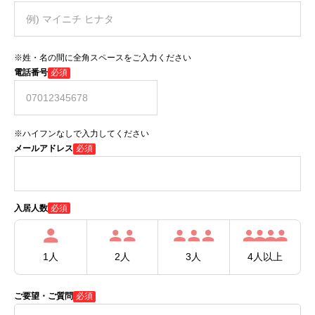
※姓・名の間に全角スペースをご入力ください
電話番号
必須
※ハイフンなしで入力してください
メールアドレス
必須
必須
入居人数
1人
2人
3人
4人以上
ご要望・ご質問
必須