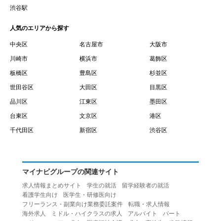
賃借権が発生する日を意味します。
渋谷駅
１０.「予約」とは、会員が当社との間で賃貸借契約を締結
人気のエリアから探す
するために、選んだ物件を保留することを意味します。
１１.「予約情報」とは、物件を予約するために必要な当社
中央区
名古屋市
大阪市
所定の情報を意味します。物件情報や期間、オプション等
川崎市
横浜市
葛飾区
の他に、契約者情報、入居者情報、緊急連絡先の情報も含
板橋区
豊島区
杉並区
みます。
世田谷区
大田区
目黒区
１２.「キャンセル」とは、賃貸借契約締結後から契約期間
品川区
江東区
墨田区
開始日前までに、利用者が賃貸借契約を解除することを意
台東区
文京区
港区
味します。
１３.「中途解約」とは、賃貸借契約期間の途中で、利用者
千代田区
新宿区
渋谷区
が賃貸借契約を終了させることを意味します。
第４条（利用者の禁止行為）
１.利用者は、本サービスを利用する上で次の各号に定める
マイナビグループの関連サイト
行為またはそのおそれのある行為を行ってはならないもの
求人情報まとめサイト
学生の就活
留学経験者の就活
とします。
看護学生向け
医学生・研修医向け
（１）重複、虚偽の情報、または自己以外の情報を登録す
フリーランス・副業向け業務委託案件
転職・求人情報
海外求人
ミドル・ハイクラスの求人
アルバイト
パート
る行為