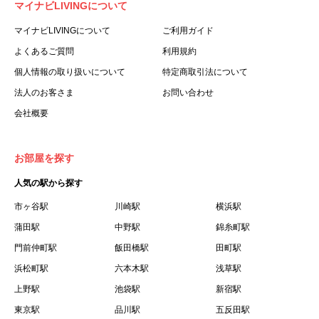
マイナビLIVINGについて
利用する個人を意味します。
３.「本サイト」とは、当社が運営する本サービスに関する
マイナビLIVINGについて
ご利用ガイド
ウェブサイトを意味します。
よくあるご質問
利用規約
４.「物件」とは、本サイトに掲載された賃貸物件を意味し
個人情報の取り扱いについて
特定商取引法について
ます。
法人のお客さま
お問い合わせ
５.「会員」とは、第２章第１条に基づき会員登録が完了し
会社概要
た個人を意味します。
６.「会員情報」とは、会員が第２章第１条に基づき会員登
録した情報、本サービス利用中に当社が登録を求めた情報
お部屋を探す
およびこれらの情報について会員自身が、追加・変更を行
人気の駅から探す
った場合の当該情報を意味します。
７.「本会員制度」とは、会員による本サービスの利用の促
市ヶ谷駅
川崎駅
横浜駅
進を目的とした会員制度を意味します。
蒲田駅
中野駅
錦糸町駅
８.「本規約等」とは、本規約、マイナビLIVINGご契約にあ
門前仲町駅
飯田橋駅
田町駅
たり取得する個人情報の取り扱いについて、定期建物賃貸
浜松町駅
六本木駅
浅草駅
借契約書およびオプション注文書を意味します。
上野駅
池袋駅
新宿駅
９.「契約期間開始日」とは、定期建物賃貸借契約（以下
東京駅
「賃貸借契約」と言います）の開始日のことで、利用者の
品川駅
五反田駅