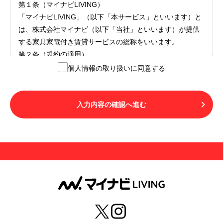
第１条（マイナビLIVING）
「マイナビLIVING」（以下「本サービス」といいます）と
は、株式会社マイナビ（以下「当社」といいます）が提供
する家具家電付き賃貸サービスの総称をいいます。
第２条（規約の適用）
１.本サービスを利用する者（以下「利用者」といいます）
個人情報の取り扱いに同意する
は、本サービスの利用にあたり、本規約および「マイナビ
LIVINGご契約にあたり取得する個人情報の取り扱いについ
て」の内容をすべて承諾したものとみなされます。不承諾
入力内容の確認へ進む
の意思表示は、本サービスを利用しないことをもってのみ
認められるものとし、不承諾の場合には、本サービスを利
用することはできません。
２.利用者は、自らの意思および責任をもって本サービスを
利用するものとします。
第３条（用語の定義）
１.「本サ―ビス」とは、第１章第１条で規定する当社が運
営するマイナビLIVINGを意味します。
２.「利用者」とは、第１章第２条に規定する本サービスを