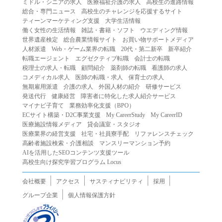
ミドル・シニアの求人
医療福祉介護の求人
高校生の進路情報
（２）第三者になりすまして本サービスを利用する行為
総合・専門ニュース
高校生のチャレンジを応援するサイト
（３）当社または第三者の著作権等の知的財産権、プライ
ティーンマーケティング支援
大学生活情報
働く女性の生活情報
雑誌・書籍・ソフト
ウエディング情報
バシー、その他の権利を侵害する行為
世界遺産検定
総合農業情報サイト
お買い物サポートメディア
（４）当社または第三者を誹謗中傷する行為
人材派遣
Web・ゲーム業界の転職
20代・第二新卒
新卒紹介
（５）当社または第三者に不利益を与える行為
転職エージェント
エグゼクティブ転職
会計士の転職
税理士の求人・転職
顧問紹介
薬剤師の転職
看護師の求人
（６）営利を目的とした行為
コメディカル求人
医師の転職・求人
保育士の求人
（７）政治・選挙・宗教活動またはそれらに類する行為
無期雇用派遣
介護の求人
外国人材の紹介
研修サービス
（８）本サービスの運営を妨害する行為
発送代行
健康経営
障害者に特化した求人紹介サービス
マイナビ子育て
業務効率化支援（BPO）
（９）法令違反、犯罪行為、または公序良俗に反する行為
ECサイト構築・D2C事業支援
My CareerStudy
My CareerID
（１０）暴力的な要求行為、または法的な責任を超えた不
医療施設情報メディア
貸会議室・スタジオ
当な要求行為
医療業界の経営支援
社宅・社員寮手配
リファレンスチェック
（１１）その他当社が不適切であると判断する行為
高齢者施設検索・介護相談
マンスリーマンション予約
AIを活用したSEOコンテンツ支援ツール
２.当社は、前項の定めに該当する行為を行った利用者に対
高校生向け探究学習プログラム Locus
して、事前の通知をすることなく、利用者への本サービス
の提供を停止または中断することができるものとします。
会社概要
アクセス
サスティナビリティ
採用
第５条（免責）
グループ企業
個人情報保護方針
１.当社は、本サービスの利用（これらに伴う当社または第
三者の情報提供行為等を含みます）により、利用者に生じ