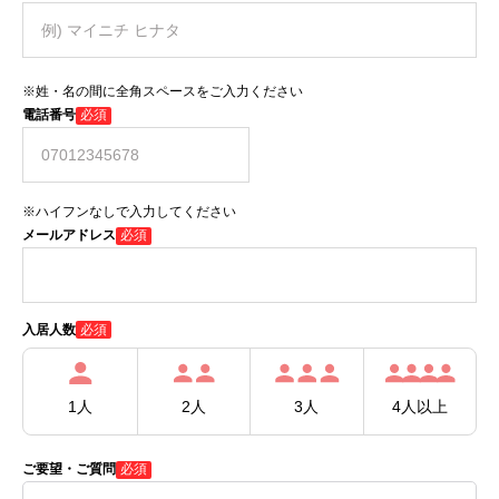
※姓・名の間に全角スペースをご入力ください
電話番号
必須
※ハイフンなしで入力してください
メールアドレス
必須
必須
入居人数
1人
2人
3人
4人以上
ご要望・ご質問
必須