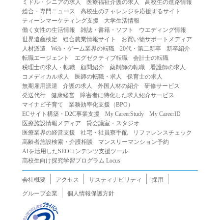
ミドル・シニアの求人
医療福祉介護の求人
高校生の進路情報
（２）第三者になりすまして本サービスを利用する行為
総合・専門ニュース
高校生のチャレンジを応援するサイト
（３）当社または第三者の著作権等の知的財産権、プライ
ティーンマーケティング支援
大学生活情報
働く女性の生活情報
雑誌・書籍・ソフト
ウエディング情報
バシー、その他の権利を侵害する行為
世界遺産検定
総合農業情報サイト
お買い物サポートメディア
（４）当社または第三者を誹謗中傷する行為
人材派遣
Web・ゲーム業界の転職
20代・第二新卒
新卒紹介
（５）当社または第三者に不利益を与える行為
転職エージェント
エグゼクティブ転職
会計士の転職
税理士の求人・転職
顧問紹介
薬剤師の転職
看護師の求人
（６）営利を目的とした行為
コメディカル求人
医師の転職・求人
保育士の求人
（７）政治・選挙・宗教活動またはそれらに類する行為
無期雇用派遣
介護の求人
外国人材の紹介
研修サービス
（８）本サービスの運営を妨害する行為
発送代行
健康経営
障害者に特化した求人紹介サービス
マイナビ子育て
業務効率化支援（BPO）
（９）法令違反、犯罪行為、または公序良俗に反する行為
ECサイト構築・D2C事業支援
My CareerStudy
My CareerID
（１０）暴力的な要求行為、または法的な責任を超えた不
医療施設情報メディア
貸会議室・スタジオ
当な要求行為
医療業界の経営支援
社宅・社員寮手配
リファレンスチェック
（１１）その他当社が不適切であると判断する行為
高齢者施設検索・介護相談
マンスリーマンション予約
AIを活用したSEOコンテンツ支援ツール
２.当社は、前項の定めに該当する行為を行った利用者に対
高校生向け探究学習プログラム Locus
して、事前の通知をすることなく、利用者への本サービス
の提供を停止または中断することができるものとします。
会社概要
アクセス
サスティナビリティ
採用
第５条（免責）
グループ企業
個人情報保護方針
１.当社は、本サービスの利用（これらに伴う当社または第
三者の情報提供行為等を含みます）により、利用者に生じ