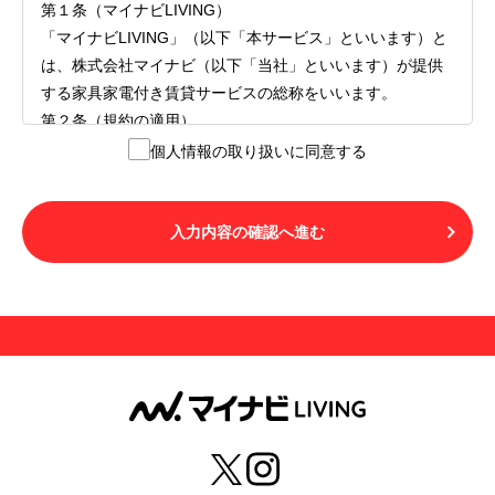
第１条（マイナビLIVING）
「マイナビLIVING」（以下「本サービス」といいます）と
は、株式会社マイナビ（以下「当社」といいます）が提供
する家具家電付き賃貸サービスの総称をいいます。
第２条（規約の適用）
１.本サービスを利用する者（以下「利用者」といいます）
個人情報の取り扱いに同意する
は、本サービスの利用にあたり、本規約および「マイナビ
LIVINGご契約にあたり取得する個人情報の取り扱いについ
て」の内容をすべて承諾したものとみなされます。不承諾
入力内容の確認へ進む
の意思表示は、本サービスを利用しないことをもってのみ
認められるものとし、不承諾の場合には、本サービスを利
用することはできません。
２.利用者は、自らの意思および責任をもって本サービスを
利用するものとします。
第３条（用語の定義）
１.「本サ―ビス」とは、第１章第１条で規定する当社が運
営するマイナビLIVINGを意味します。
２.「利用者」とは、第１章第２条に規定する本サービスを