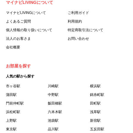
マイナビLIVINGについて
利用する個人を意味します。
３.「本サイト」とは、当社が運営する本サービスに関する
マイナビLIVINGについて
ご利用ガイド
ウェブサイトを意味します。
よくあるご質問
利用規約
４.「物件」とは、本サイトに掲載された賃貸物件を意味し
個人情報の取り扱いについて
特定商取引法について
ます。
法人のお客さま
お問い合わせ
５.「会員」とは、第２章第１条に基づき会員登録が完了し
会社概要
た個人を意味します。
６.「会員情報」とは、会員が第２章第１条に基づき会員登
録した情報、本サービス利用中に当社が登録を求めた情報
お部屋を探す
およびこれらの情報について会員自身が、追加・変更を行
人気の駅から探す
った場合の当該情報を意味します。
７.「本会員制度」とは、会員による本サービスの利用の促
市ヶ谷駅
川崎駅
横浜駅
進を目的とした会員制度を意味します。
蒲田駅
中野駅
錦糸町駅
８.「本規約等」とは、本規約、マイナビLIVINGご契約にあ
門前仲町駅
飯田橋駅
田町駅
たり取得する個人情報の取り扱いについて、定期建物賃貸
浜松町駅
六本木駅
浅草駅
借契約書およびオプション注文書を意味します。
上野駅
池袋駅
新宿駅
９.「契約期間開始日」とは、定期建物賃貸借契約（以下
東京駅
「賃貸借契約」と言います）の開始日のことで、利用者の
品川駅
五反田駅