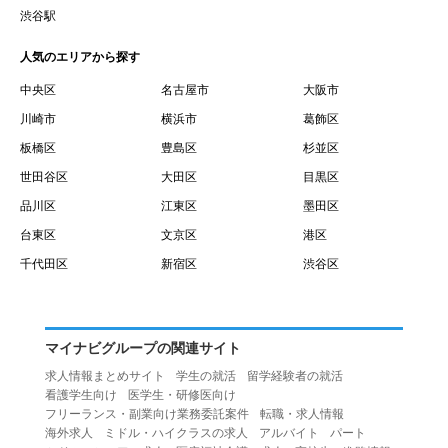
賃借権が発生する日を意味します。
渋谷駅
１０.「予約」とは、会員が当社との間で賃貸借契約を締結
人気のエリアから探す
するために、選んだ物件を保留することを意味します。
１１.「予約情報」とは、物件を予約するために必要な当社
中央区
名古屋市
大阪市
所定の情報を意味します。物件情報や期間、オプション等
川崎市
横浜市
葛飾区
の他に、契約者情報、入居者情報、緊急連絡先の情報も含
板橋区
豊島区
杉並区
みます。
世田谷区
大田区
目黒区
１２.「キャンセル」とは、賃貸借契約締結後から契約期間
品川区
江東区
墨田区
開始日前までに、利用者が賃貸借契約を解除することを意
台東区
文京区
港区
味します。
１３.「中途解約」とは、賃貸借契約期間の途中で、利用者
千代田区
新宿区
渋谷区
が賃貸借契約を終了させることを意味します。
第４条（利用者の禁止行為）
１.利用者は、本サービスを利用する上で次の各号に定める
マイナビグループの関連サイト
行為またはそのおそれのある行為を行ってはならないもの
求人情報まとめサイト
学生の就活
留学経験者の就活
とします。
看護学生向け
医学生・研修医向け
（１）重複、虚偽の情報、または自己以外の情報を登録す
フリーランス・副業向け業務委託案件
転職・求人情報
海外求人
ミドル・ハイクラスの求人
アルバイト
パート
る行為