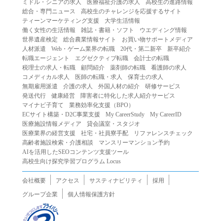
ミドル・シニアの求人
医療福祉介護の求人
高校生の進路情報
（２）第三者になりすまして本サービスを利用する行為
総合・専門ニュース
高校生のチャレンジを応援するサイト
（３）当社または第三者の著作権等の知的財産権、プライ
ティーンマーケティング支援
大学生活情報
働く女性の生活情報
雑誌・書籍・ソフト
ウエディング情報
バシー、その他の権利を侵害する行為
世界遺産検定
総合農業情報サイト
お買い物サポートメディア
（４）当社または第三者を誹謗中傷する行為
人材派遣
Web・ゲーム業界の転職
20代・第二新卒
新卒紹介
（５）当社または第三者に不利益を与える行為
転職エージェント
エグゼクティブ転職
会計士の転職
税理士の求人・転職
顧問紹介
薬剤師の転職
看護師の求人
（６）営利を目的とした行為
コメディカル求人
医師の転職・求人
保育士の求人
（７）政治・選挙・宗教活動またはそれらに類する行為
無期雇用派遣
介護の求人
外国人材の紹介
研修サービス
（８）本サービスの運営を妨害する行為
発送代行
健康経営
障害者に特化した求人紹介サービス
マイナビ子育て
業務効率化支援（BPO）
（９）法令違反、犯罪行為、または公序良俗に反する行為
ECサイト構築・D2C事業支援
My CareerStudy
My CareerID
（１０）暴力的な要求行為、または法的な責任を超えた不
医療施設情報メディア
貸会議室・スタジオ
当な要求行為
医療業界の経営支援
社宅・社員寮手配
リファレンスチェック
（１１）その他当社が不適切であると判断する行為
高齢者施設検索・介護相談
マンスリーマンション予約
AIを活用したSEOコンテンツ支援ツール
２.当社は、前項の定めに該当する行為を行った利用者に対
高校生向け探究学習プログラム Locus
して、事前の通知をすることなく、利用者への本サービス
の提供を停止または中断することができるものとします。
会社概要
アクセス
サスティナビリティ
採用
第５条（免責）
グループ企業
個人情報保護方針
１.当社は、本サービスの利用（これらに伴う当社または第
三者の情報提供行為等を含みます）により、利用者に生じ