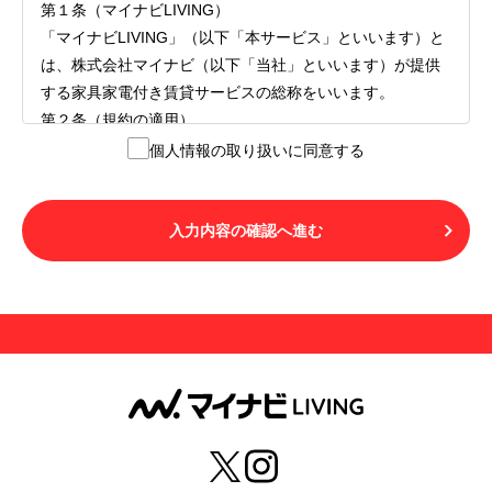
第１条（マイナビLIVING）
「マイナビLIVING」（以下「本サービス」といいます）と
は、株式会社マイナビ（以下「当社」といいます）が提供
する家具家電付き賃貸サービスの総称をいいます。
第２条（規約の適用）
１.本サービスを利用する者（以下「利用者」といいます）
個人情報の取り扱いに同意する
は、本サービスの利用にあたり、本規約および「マイナビ
LIVINGご契約にあたり取得する個人情報の取り扱いについ
て」の内容をすべて承諾したものとみなされます。不承諾
入力内容の確認へ進む
の意思表示は、本サービスを利用しないことをもってのみ
認められるものとし、不承諾の場合には、本サービスを利
用することはできません。
２.利用者は、自らの意思および責任をもって本サービスを
利用するものとします。
第３条（用語の定義）
１.「本サ―ビス」とは、第１章第１条で規定する当社が運
営するマイナビLIVINGを意味します。
２.「利用者」とは、第１章第２条に規定する本サービスを