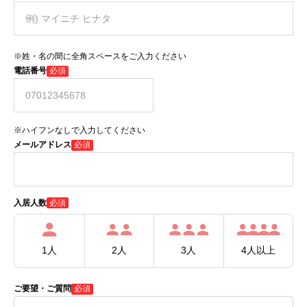
※姓・名の間に全角スペースをご入力ください
電話番号
必須
※ハイフンなしで入力してください
メールアドレス
必須
必須
入居人数
1人
2人
3人
4人以上
ご要望・ご質問
必須