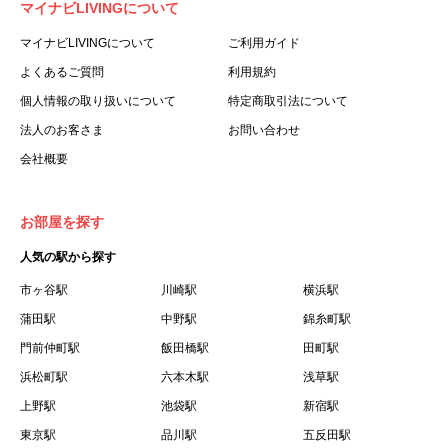
マイナビLIVINGについて
利用する個人を意味します。
３.「本サイト」とは、当社が運営する本サービスに関する
マイナビLIVINGについて
ご利用ガイド
ウェブサイトを意味します。
よくあるご質問
利用規約
４.「物件」とは、本サイトに掲載された賃貸物件を意味し
個人情報の取り扱いについて
特定商取引法について
ます。
法人のお客さま
お問い合わせ
５.「会員」とは、第２章第１条に基づき会員登録が完了し
会社概要
た個人を意味します。
６.「会員情報」とは、会員が第２章第１条に基づき会員登
録した情報、本サービス利用中に当社が登録を求めた情報
お部屋を探す
およびこれらの情報について会員自身が、追加・変更を行
人気の駅から探す
った場合の当該情報を意味します。
７.「本会員制度」とは、会員による本サービスの利用の促
市ヶ谷駅
川崎駅
横浜駅
進を目的とした会員制度を意味します。
蒲田駅
中野駅
錦糸町駅
８.「本規約等」とは、本規約、マイナビLIVINGご契約にあ
門前仲町駅
飯田橋駅
田町駅
たり取得する個人情報の取り扱いについて、定期建物賃貸
浜松町駅
六本木駅
浅草駅
借契約書およびオプション注文書を意味します。
上野駅
池袋駅
新宿駅
９.「契約期間開始日」とは、定期建物賃貸借契約（以下
東京駅
「賃貸借契約」と言います）の開始日のことで、利用者の
品川駅
五反田駅