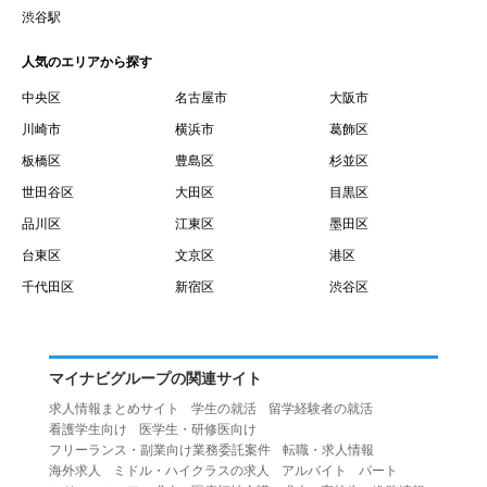
賃借権が発生する日を意味します。
渋谷駅
１０.「予約」とは、会員が当社との間で賃貸借契約を締結
人気のエリアから探す
するために、選んだ物件を保留することを意味します。
１１.「予約情報」とは、物件を予約するために必要な当社
中央区
名古屋市
大阪市
所定の情報を意味します。物件情報や期間、オプション等
川崎市
横浜市
葛飾区
の他に、契約者情報、入居者情報、緊急連絡先の情報も含
板橋区
豊島区
杉並区
みます。
世田谷区
大田区
目黒区
１２.「キャンセル」とは、賃貸借契約締結後から契約期間
品川区
江東区
墨田区
開始日前までに、利用者が賃貸借契約を解除することを意
台東区
文京区
港区
味します。
１３.「中途解約」とは、賃貸借契約期間の途中で、利用者
千代田区
新宿区
渋谷区
が賃貸借契約を終了させることを意味します。
第４条（利用者の禁止行為）
１.利用者は、本サービスを利用する上で次の各号に定める
マイナビグループの関連サイト
行為またはそのおそれのある行為を行ってはならないもの
求人情報まとめサイト
学生の就活
留学経験者の就活
とします。
看護学生向け
医学生・研修医向け
（１）重複、虚偽の情報、または自己以外の情報を登録す
フリーランス・副業向け業務委託案件
転職・求人情報
海外求人
ミドル・ハイクラスの求人
アルバイト
パート
る行為