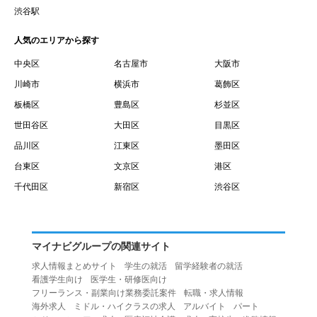
賃借権が発生する日を意味します。
渋谷駅
１０.「予約」とは、会員が当社との間で賃貸借契約を締結
人気のエリアから探す
するために、選んだ物件を保留することを意味します。
１１.「予約情報」とは、物件を予約するために必要な当社
中央区
名古屋市
大阪市
所定の情報を意味します。物件情報や期間、オプション等
川崎市
横浜市
葛飾区
の他に、契約者情報、入居者情報、緊急連絡先の情報も含
板橋区
豊島区
杉並区
みます。
世田谷区
大田区
目黒区
１２.「キャンセル」とは、賃貸借契約締結後から契約期間
品川区
江東区
墨田区
開始日前までに、利用者が賃貸借契約を解除することを意
台東区
文京区
港区
味します。
１３.「中途解約」とは、賃貸借契約期間の途中で、利用者
千代田区
新宿区
渋谷区
が賃貸借契約を終了させることを意味します。
第４条（利用者の禁止行為）
１.利用者は、本サービスを利用する上で次の各号に定める
マイナビグループの関連サイト
行為またはそのおそれのある行為を行ってはならないもの
求人情報まとめサイト
学生の就活
留学経験者の就活
とします。
看護学生向け
医学生・研修医向け
（１）重複、虚偽の情報、または自己以外の情報を登録す
フリーランス・副業向け業務委託案件
転職・求人情報
海外求人
ミドル・ハイクラスの求人
アルバイト
パート
る行為