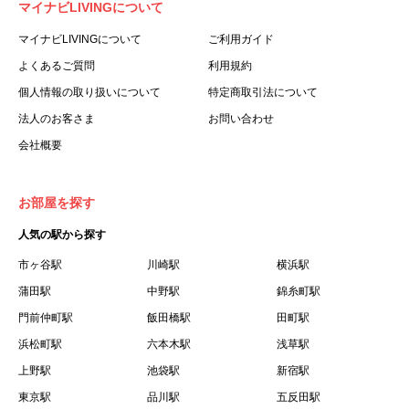
マイナビLIVINGについて
利用する個人を意味します。
３.「本サイト」とは、当社が運営する本サービスに関する
マイナビLIVINGについて
ご利用ガイド
ウェブサイトを意味します。
よくあるご質問
利用規約
４.「物件」とは、本サイトに掲載された賃貸物件を意味し
個人情報の取り扱いについて
特定商取引法について
ます。
法人のお客さま
お問い合わせ
５.「会員」とは、第２章第１条に基づき会員登録が完了し
会社概要
た個人を意味します。
６.「会員情報」とは、会員が第２章第１条に基づき会員登
録した情報、本サービス利用中に当社が登録を求めた情報
お部屋を探す
およびこれらの情報について会員自身が、追加・変更を行
人気の駅から探す
った場合の当該情報を意味します。
７.「本会員制度」とは、会員による本サービスの利用の促
市ヶ谷駅
川崎駅
横浜駅
進を目的とした会員制度を意味します。
蒲田駅
中野駅
錦糸町駅
８.「本規約等」とは、本規約、マイナビLIVINGご契約にあ
門前仲町駅
飯田橋駅
田町駅
たり取得する個人情報の取り扱いについて、定期建物賃貸
浜松町駅
六本木駅
浅草駅
借契約書およびオプション注文書を意味します。
上野駅
池袋駅
新宿駅
９.「契約期間開始日」とは、定期建物賃貸借契約（以下
東京駅
「賃貸借契約」と言います）の開始日のことで、利用者の
品川駅
五反田駅