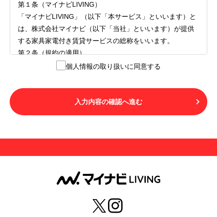
第１条（マイナビLIVING）
「マイナビLIVING」（以下「本サービス」といいます）と
は、株式会社マイナビ（以下「当社」といいます）が提供
する家具家電付き賃貸サービスの総称をいいます。
第２条（規約の適用）
１.本サービスを利用する者（以下「利用者」といいます）
個人情報の取り扱いに同意する
は、本サービスの利用にあたり、本規約および「マイナビ
LIVINGご契約にあたり取得する個人情報の取り扱いについ
て」の内容をすべて承諾したものとみなされます。不承諾
入力内容の確認へ進む
の意思表示は、本サービスを利用しないことをもってのみ
認められるものとし、不承諾の場合には、本サービスを利
用することはできません。
２.利用者は、自らの意思および責任をもって本サービスを
利用するものとします。
第３条（用語の定義）
１.「本サ―ビス」とは、第１章第１条で規定する当社が運
営するマイナビLIVINGを意味します。
２.「利用者」とは、第１章第２条に規定する本サービスを