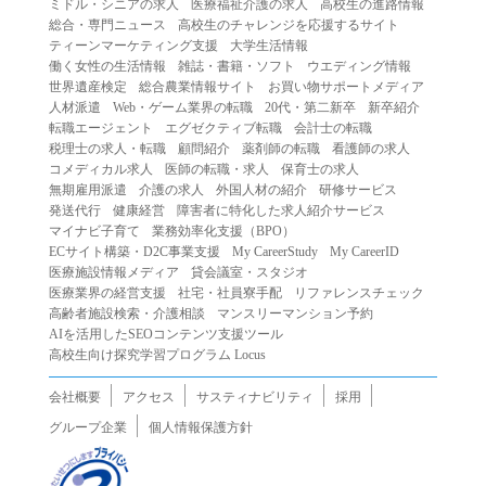
ミドル・シニアの求人
医療福祉介護の求人
高校生の進路情報
（２）第三者になりすまして本サービスを利用する行為
総合・専門ニュース
高校生のチャレンジを応援するサイト
（３）当社または第三者の著作権等の知的財産権、プライ
ティーンマーケティング支援
大学生活情報
働く女性の生活情報
雑誌・書籍・ソフト
ウエディング情報
バシー、その他の権利を侵害する行為
世界遺産検定
総合農業情報サイト
お買い物サポートメディア
（４）当社または第三者を誹謗中傷する行為
人材派遣
Web・ゲーム業界の転職
20代・第二新卒
新卒紹介
（５）当社または第三者に不利益を与える行為
転職エージェント
エグゼクティブ転職
会計士の転職
税理士の求人・転職
顧問紹介
薬剤師の転職
看護師の求人
（６）営利を目的とした行為
コメディカル求人
医師の転職・求人
保育士の求人
（７）政治・選挙・宗教活動またはそれらに類する行為
無期雇用派遣
介護の求人
外国人材の紹介
研修サービス
（８）本サービスの運営を妨害する行為
発送代行
健康経営
障害者に特化した求人紹介サービス
マイナビ子育て
業務効率化支援（BPO）
（９）法令違反、犯罪行為、または公序良俗に反する行為
ECサイト構築・D2C事業支援
My CareerStudy
My CareerID
（１０）暴力的な要求行為、または法的な責任を超えた不
医療施設情報メディア
貸会議室・スタジオ
当な要求行為
医療業界の経営支援
社宅・社員寮手配
リファレンスチェック
（１１）その他当社が不適切であると判断する行為
高齢者施設検索・介護相談
マンスリーマンション予約
AIを活用したSEOコンテンツ支援ツール
２.当社は、前項の定めに該当する行為を行った利用者に対
高校生向け探究学習プログラム Locus
して、事前の通知をすることなく、利用者への本サービス
の提供を停止または中断することができるものとします。
会社概要
アクセス
サスティナビリティ
採用
第５条（免責）
グループ企業
個人情報保護方針
１.当社は、本サービスの利用（これらに伴う当社または第
三者の情報提供行為等を含みます）により、利用者に生じ