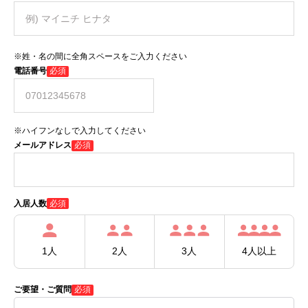
※姓・名の間に全角スペースをご入力ください
電話番号
必須
※ハイフンなしで入力してください
メールアドレス
必須
必須
入居人数
1人
2人
3人
4人以上
ご要望・ご質問
必須