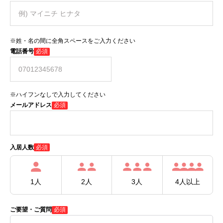
※姓・名の間に全角スペースをご入力ください
電話番号
必須
※ハイフンなしで入力してください
メールアドレス
必須
必須
入居人数
1人
2人
3人
4人以上
ご要望・ご質問
必須