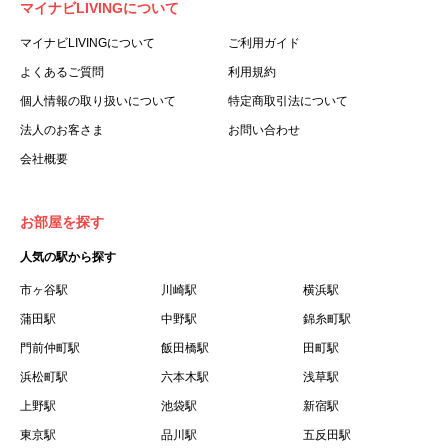
マイナビLIVINGについて
利用する個人を意味します。
３.「本サイト」とは、当社が運営する本サービスに関する
マイナビLIVINGについて
ご利用ガイド
ウェブサイトを意味します。
よくあるご質問
利用規約
４.「物件」とは、本サイトに掲載された賃貸物件を意味し
個人情報の取り扱いについて
特定商取引法について
ます。
法人のお客さま
お問い合わせ
５.「会員」とは、第２章第１条に基づき会員登録が完了し
会社概要
た個人を意味します。
６.「会員情報」とは、会員が第２章第１条に基づき会員登
録した情報、本サービス利用中に当社が登録を求めた情報
お部屋を探す
およびこれらの情報について会員自身が、追加・変更を行
人気の駅から探す
った場合の当該情報を意味します。
７.「本会員制度」とは、会員による本サービスの利用の促
市ヶ谷駅
川崎駅
横浜駅
進を目的とした会員制度を意味します。
蒲田駅
中野駅
錦糸町駅
８.「本規約等」とは、本規約、マイナビLIVINGご契約にあ
門前仲町駅
飯田橋駅
田町駅
たり取得する個人情報の取り扱いについて、定期建物賃貸
浜松町駅
六本木駅
浅草駅
借契約書およびオプション注文書を意味します。
上野駅
池袋駅
新宿駅
９.「契約期間開始日」とは、定期建物賃貸借契約（以下
東京駅
「賃貸借契約」と言います）の開始日のことで、利用者の
品川駅
五反田駅