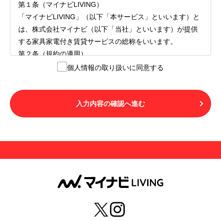
第１条（マイナビLIVING）
「マイナビLIVING」（以下「本サービス」といいます）と
は、株式会社マイナビ（以下「当社」といいます）が提供
する家具家電付き賃貸サービスの総称をいいます。
第２条（規約の適用）
１.本サービスを利用する者（以下「利用者」といいます）
個人情報の取り扱いに同意する
は、本サービスの利用にあたり、本規約および「マイナビ
LIVINGご契約にあたり取得する個人情報の取り扱いについ
て」の内容をすべて承諾したものとみなされます。不承諾
入力内容の確認へ進む
の意思表示は、本サービスを利用しないことをもってのみ
認められるものとし、不承諾の場合には、本サービスを利
用することはできません。
２.利用者は、自らの意思および責任をもって本サービスを
利用するものとします。
第３条（用語の定義）
１.「本サ―ビス」とは、第１章第１条で規定する当社が運
営するマイナビLIVINGを意味します。
２.「利用者」とは、第１章第２条に規定する本サービスを