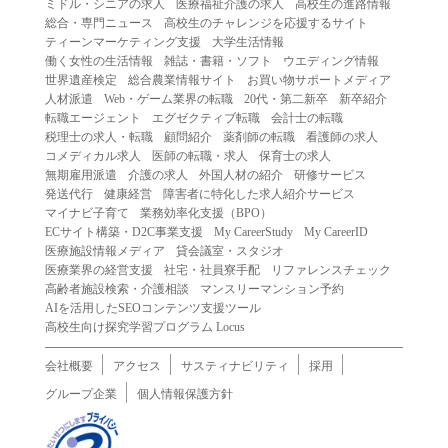
ミドル・シニアの求人
医療福祉介護の求人
高校生の進路情報
（２）第三者になりすまして本サービスを利用する行為
総合・専門ニュース
高校生のチャレンジを応援するサイト
（３）当社または第三者の著作権等の知的財産権、プライ
ティーンマーケティング支援
大学生活情報
働く女性の生活情報
雑誌・書籍・ソフト
ウエディング情報
バシー、その他の権利を侵害する行為
世界遺産検定
総合農業情報サイト
お買い物サポートメディア
（４）当社または第三者を誹謗中傷する行為
人材派遣
Web・ゲーム業界の転職
20代・第二新卒
新卒紹介
（５）当社または第三者に不利益を与える行為
転職エージェント
エグゼクティブ転職
会計士の転職
税理士の求人・転職
顧問紹介
薬剤師の転職
看護師の求人
（６）営利を目的とした行為
コメディカル求人
医師の転職・求人
保育士の求人
（７）政治・選挙・宗教活動またはそれらに類する行為
無期雇用派遣
介護の求人
外国人材の紹介
研修サービス
（８）本サービスの運営を妨害する行為
発送代行
健康経営
障害者に特化した求人紹介サービス
マイナビ子育て
業務効率化支援（BPO）
（９）法令違反、犯罪行為、または公序良俗に反する行為
ECサイト構築・D2C事業支援
My CareerStudy
My CareerID
（１０）暴力的な要求行為、または法的な責任を超えた不
医療施設情報メディア
貸会議室・スタジオ
当な要求行為
医療業界の経営支援
社宅・社員寮手配
リファレンスチェック
（１１）その他当社が不適切であると判断する行為
高齢者施設検索・介護相談
マンスリーマンション予約
AIを活用したSEOコンテンツ支援ツール
２.当社は、前項の定めに該当する行為を行った利用者に対
高校生向け探究学習プログラム Locus
して、事前の通知をすることなく、利用者への本サービス
の提供を停止または中断することができるものとします。
会社概要
アクセス
サスティナビリティ
採用
第５条（免責）
グループ企業
個人情報保護方針
１.当社は、本サービスの利用（これらに伴う当社または第
三者の情報提供行為等を含みます）により、利用者に生じ