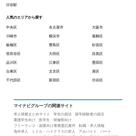
賃借権が発生する日を意味します。
渋谷駅
１０.「予約」とは、会員が当社との間で賃貸借契約を締結
人気のエリアから探す
するために、選んだ物件を保留することを意味します。
１１.「予約情報」とは、物件を予約するために必要な当社
中央区
名古屋市
大阪市
所定の情報を意味します。物件情報や期間、オプション等
川崎市
横浜市
葛飾区
の他に、契約者情報、入居者情報、緊急連絡先の情報も含
板橋区
豊島区
杉並区
みます。
世田谷区
大田区
目黒区
１２.「キャンセル」とは、賃貸借契約締結後から契約期間
品川区
江東区
墨田区
開始日前までに、利用者が賃貸借契約を解除することを意
台東区
文京区
港区
味します。
１３.「中途解約」とは、賃貸借契約期間の途中で、利用者
千代田区
新宿区
渋谷区
が賃貸借契約を終了させることを意味します。
第４条（利用者の禁止行為）
１.利用者は、本サービスを利用する上で次の各号に定める
マイナビグループの関連サイト
行為またはそのおそれのある行為を行ってはならないもの
求人情報まとめサイト
学生の就活
留学経験者の就活
とします。
看護学生向け
医学生・研修医向け
（１）重複、虚偽の情報、または自己以外の情報を登録す
フリーランス・副業向け業務委託案件
転職・求人情報
海外求人
ミドル・ハイクラスの求人
アルバイト
パート
る行為