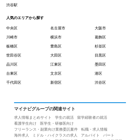
賃借権が発生する日を意味します。
渋谷駅
１０.「予約」とは、会員が当社との間で賃貸借契約を締結
人気のエリアから探す
するために、選んだ物件を保留することを意味します。
１１.「予約情報」とは、物件を予約するために必要な当社
中央区
名古屋市
大阪市
所定の情報を意味します。物件情報や期間、オプション等
川崎市
横浜市
葛飾区
の他に、契約者情報、入居者情報、緊急連絡先の情報も含
板橋区
豊島区
杉並区
みます。
世田谷区
大田区
目黒区
１２.「キャンセル」とは、賃貸借契約締結後から契約期間
品川区
江東区
墨田区
開始日前までに、利用者が賃貸借契約を解除することを意
台東区
文京区
港区
味します。
１３.「中途解約」とは、賃貸借契約期間の途中で、利用者
千代田区
新宿区
渋谷区
が賃貸借契約を終了させることを意味します。
第４条（利用者の禁止行為）
１.利用者は、本サービスを利用する上で次の各号に定める
マイナビグループの関連サイト
行為またはそのおそれのある行為を行ってはならないもの
求人情報まとめサイト
学生の就活
留学経験者の就活
とします。
看護学生向け
医学生・研修医向け
（１）重複、虚偽の情報、または自己以外の情報を登録す
フリーランス・副業向け業務委託案件
転職・求人情報
海外求人
ミドル・ハイクラスの求人
アルバイト
パート
る行為