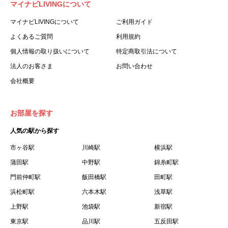
マイナビLIVINGについて
利用する個人を意味します。
３.「本サイト」とは、当社が運営する本サービスに関する
マイナビLIVINGについて
ご利用ガイド
ウェブサイトを意味します。
よくあるご質問
利用規約
４.「物件」とは、本サイトに掲載された賃貸物件を意味し
個人情報の取り扱いについて
特定商取引法について
ます。
法人のお客さま
お問い合わせ
５.「会員」とは、第２章第１条に基づき会員登録が完了し
会社概要
た個人を意味します。
６.「会員情報」とは、会員が第２章第１条に基づき会員登
録した情報、本サービス利用中に当社が登録を求めた情報
お部屋を探す
およびこれらの情報について会員自身が、追加・変更を行
人気の駅から探す
った場合の当該情報を意味します。
７.「本会員制度」とは、会員による本サービスの利用の促
市ヶ谷駅
川崎駅
横浜駅
進を目的とした会員制度を意味します。
蒲田駅
中野駅
錦糸町駅
８.「本規約等」とは、本規約、マイナビLIVINGご契約にあ
門前仲町駅
飯田橋駅
田町駅
たり取得する個人情報の取り扱いについて、定期建物賃貸
浜松町駅
六本木駅
浅草駅
借契約書およびオプション注文書を意味します。
上野駅
池袋駅
新宿駅
９.「契約期間開始日」とは、定期建物賃貸借契約（以下
東京駅
「賃貸借契約」と言います）の開始日のことで、利用者の
品川駅
五反田駅