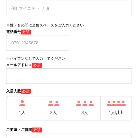
※姓・名の間に全角スペースをご入力ください
電話番号
必須
※ハイフンなしで入力してください
メールアドレス
必須
必須
入居人数
1人
2人
3人
4人以上
ご要望・ご質問
必須