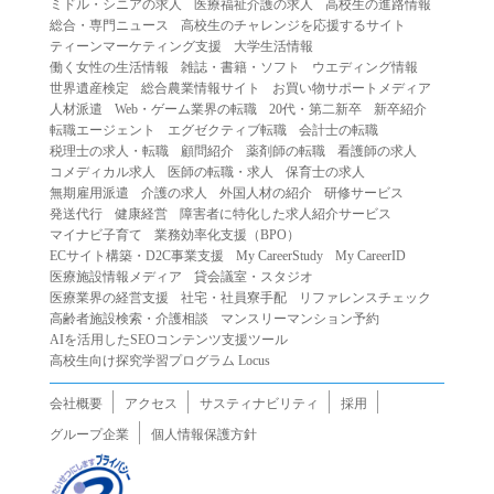
ミドル・シニアの求人
医療福祉介護の求人
高校生の進路情報
（２）第三者になりすまして本サービスを利用する行為
総合・専門ニュース
高校生のチャレンジを応援するサイト
（３）当社または第三者の著作権等の知的財産権、プライ
ティーンマーケティング支援
大学生活情報
働く女性の生活情報
雑誌・書籍・ソフト
ウエディング情報
バシー、その他の権利を侵害する行為
世界遺産検定
総合農業情報サイト
お買い物サポートメディア
（４）当社または第三者を誹謗中傷する行為
人材派遣
Web・ゲーム業界の転職
20代・第二新卒
新卒紹介
（５）当社または第三者に不利益を与える行為
転職エージェント
エグゼクティブ転職
会計士の転職
税理士の求人・転職
顧問紹介
薬剤師の転職
看護師の求人
（６）営利を目的とした行為
コメディカル求人
医師の転職・求人
保育士の求人
（７）政治・選挙・宗教活動またはそれらに類する行為
無期雇用派遣
介護の求人
外国人材の紹介
研修サービス
（８）本サービスの運営を妨害する行為
発送代行
健康経営
障害者に特化した求人紹介サービス
マイナビ子育て
業務効率化支援（BPO）
（９）法令違反、犯罪行為、または公序良俗に反する行為
ECサイト構築・D2C事業支援
My CareerStudy
My CareerID
（１０）暴力的な要求行為、または法的な責任を超えた不
医療施設情報メディア
貸会議室・スタジオ
当な要求行為
医療業界の経営支援
社宅・社員寮手配
リファレンスチェック
（１１）その他当社が不適切であると判断する行為
高齢者施設検索・介護相談
マンスリーマンション予約
AIを活用したSEOコンテンツ支援ツール
２.当社は、前項の定めに該当する行為を行った利用者に対
高校生向け探究学習プログラム Locus
して、事前の通知をすることなく、利用者への本サービス
の提供を停止または中断することができるものとします。
会社概要
アクセス
サスティナビリティ
採用
第５条（免責）
グループ企業
個人情報保護方針
１.当社は、本サービスの利用（これらに伴う当社または第
三者の情報提供行為等を含みます）により、利用者に生じ