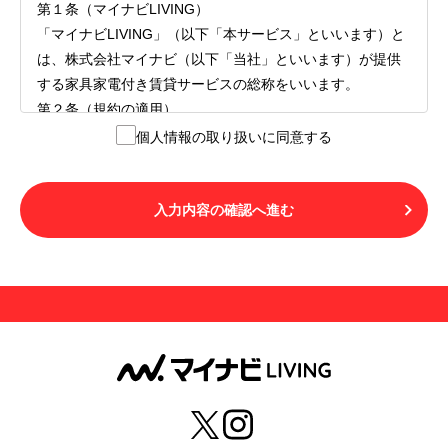
第１条（マイナビLIVING）
「マイナビLIVING」（以下「本サービス」といいます）と
は、株式会社マイナビ（以下「当社」といいます）が提供
する家具家電付き賃貸サービスの総称をいいます。
第２条（規約の適用）
１.本サービスを利用する者（以下「利用者」といいます）
個人情報の取り扱いに同意する
は、本サービスの利用にあたり、本規約および「マイナビ
LIVINGご契約にあたり取得する個人情報の取り扱いについ
て」の内容をすべて承諾したものとみなされます。不承諾
入力内容の確認へ進む
の意思表示は、本サービスを利用しないことをもってのみ
認められるものとし、不承諾の場合には、本サービスを利
用することはできません。
２.利用者は、自らの意思および責任をもって本サービスを
利用するものとします。
第３条（用語の定義）
１.「本サ―ビス」とは、第１章第１条で規定する当社が運
営するマイナビLIVINGを意味します。
２.「利用者」とは、第１章第２条に規定する本サービスを